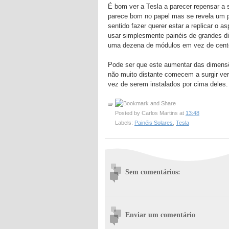
É bom ver a Tesla a parecer repensar a s
parece bom no papel mas se revela um pe
sentido fazer querer estar a replicar o a
usar simplesmente painéis de grandes d
uma dezena de módulos em vez de cent
Pode ser que este aumentar das dimensõ
não muito distante comecem a surgir v
vez de serem instalados por cima deles.
Posted by
Carlos Martins
at
13:48
Labels:
Painéis Solares
,
Tesla
Sem comentários:
Enviar um comentário