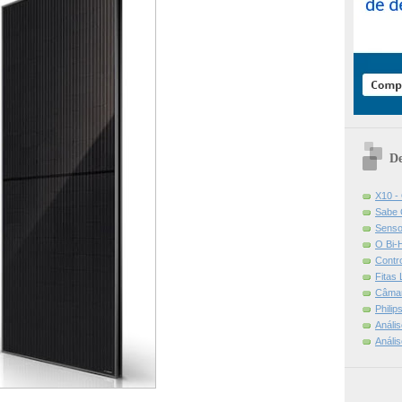
De
X10 -
Sabe 
Senso
O Bi-
Contr
Fitas
Câmar
Phili
Análi
Análi