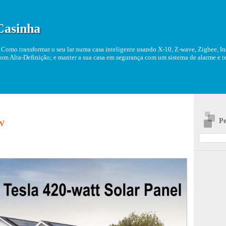
Casinha
Como transformar o seu lar numa casa inteligente usando X-10, Z-wave, Zigbee, Ins
om Alta-Definição; e manter a sua casa em segurança com um sistema de alarme e tel
Pe
0W