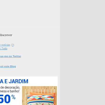
bscrever
 notícias
(
?
)
r Tudo
ue-me no Twitter
uir este Blog