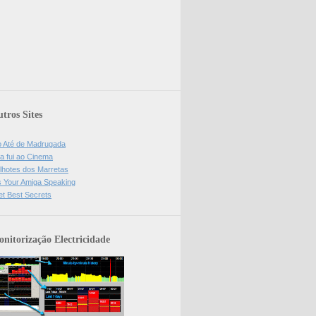
tros Sites
o Até de Madrugada
a fui ao Cinema
lhotes dos Marretas
is Your Amiga Speaking
et Best Secrets
nitorização Electricidade