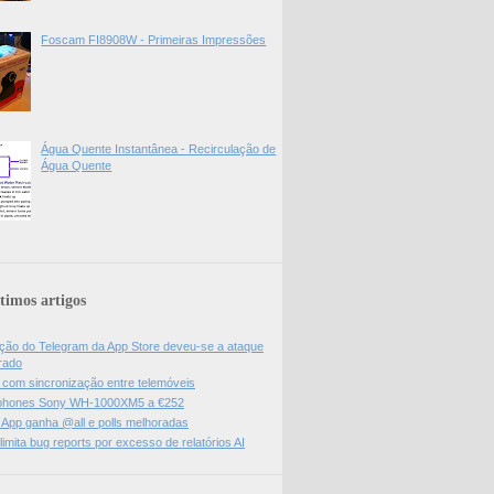
Foscam FI8908W - Primeiras Impressões
Água Quente Instantânea - Recirculação de
Água Quente
timos artigos
ão do Telegram da App Store deveu-se a ataque
rado
l com sincronização entre telemóveis
hones Sony WH-1000XM5 a €252
App ganha @all e polls melhoradas
limita bug reports por excesso de relatórios AI