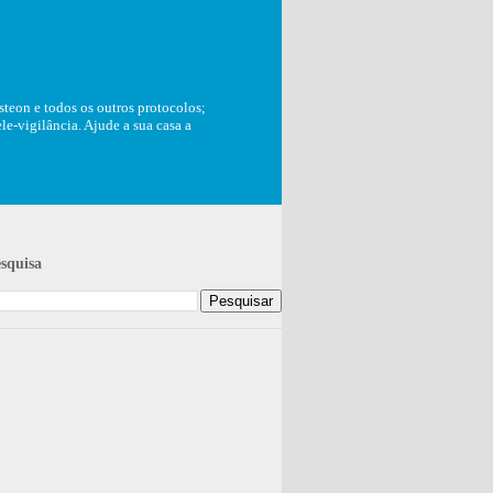
teon e todos os outros protocolos;
e-vigilância. Ajude a sua casa a
squisa