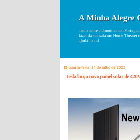
A Minha Alegre 
Tudo sobre a domótica em Portugal. 
fazer da sua sala um Home-Theater c
ajudá-lo a si.
quarta-feira, 14 de julho de 2021
Tesla lança novo painel solar de 42