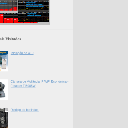
is Visitados
Iniciação ao X10
Câmara de Vigilância IP WiFi Económica -
Foscam FI8908W
Relógio de berlindes