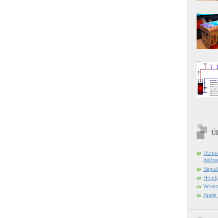
Úl
Remoç
delibe
Signa
Headp
Whats
Apple 