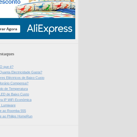
staques
 O que é?
Quanta Electricidade Gasta?
res Eléctricos de Baixo Custo
Horário Compensa?
olo de Temperatura
 LED de Baixo Custo
a IP WiFi Económica
ps Lumiware
se ao Roomba 555
se ao Philips HomeRun