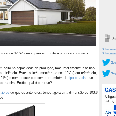
Su
Subscrever
el solar de 420W, que supera em muito a produção dos seus
Subscreve
Seg
um salto na capacidade de produção, mas infelizmente isso não
 eficiência. Estes painéis mantêm-se nos 19% (para referência,
Seg
 21%) e nem sequer parecem ser também do
tipo bi-facial
que
rte traseira. Então, qual é o truque?
aiores
do que os anteriores, tendo agora uma dimensão de 103.8
os.