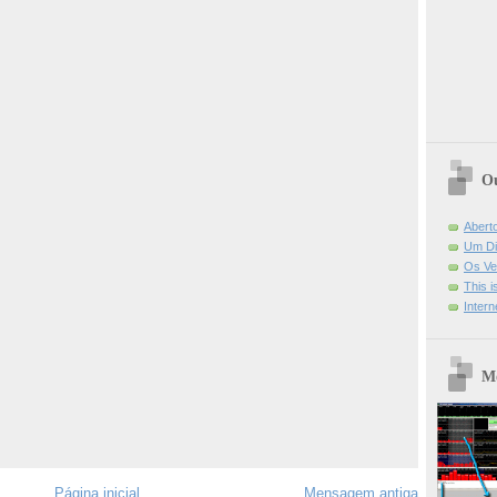
Ou
Abert
Um Di
Os Ve
This 
Intern
Mo
Página inicial
Mensagem antiga