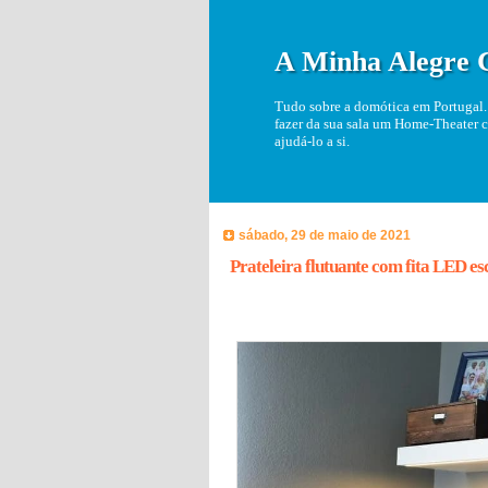
A Minha Alegre 
Tudo sobre a domótica em Portugal. 
fazer da sua sala um Home-Theater c
ajudá-lo a si.
sábado, 29 de maio de 2021
Prateleira flutuante com fita LED e