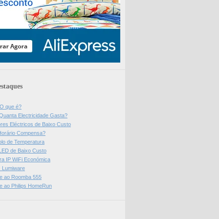
staques
 O que é?
Quanta Electricidade Gasta?
res Eléctricos de Baixo Custo
Horário Compensa?
olo de Temperatura
 LED de Baixo Custo
a IP WiFi Económica
ps Lumiware
se ao Roomba 555
se ao Philips HomeRun