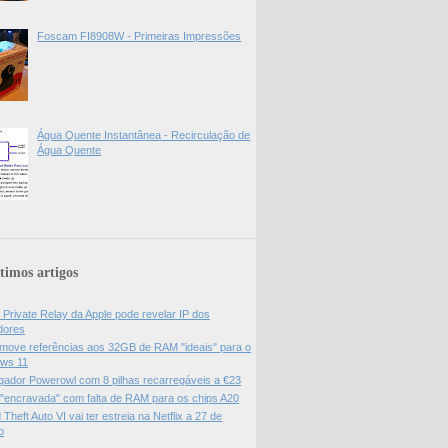
Foscam FI8908W - Primeiras Impressões
Água Quente Instantânea - Recirculação de
Água Quente
timos artigos
 Private Relay da Apple pode revelar IP dos
adores
move referências aos 32GB de RAM "ideais" para o
ws 11
gador Powerowl com 8 pilhas recarregáveis a €23
 "encravada" com falta de RAM para os chips A20
Theft Auto VI vai ter estreia na Netflix a 27 de
o