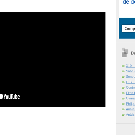
De
X10 -
Sabe 
Senso
O Bi-
Contr
Fitas
Câmar
Phili
Análi
Análi