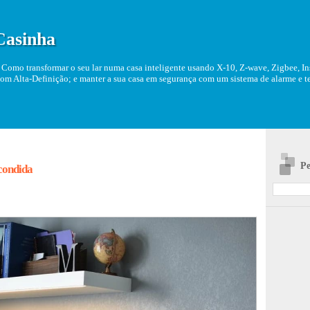
Casinha
Como transformar o seu lar numa casa inteligente usando X-10, Z-wave, Zigbee, Ins
om Alta-Definição; e manter a sua casa em segurança com um sistema de alarme e tel
Pe
scondida