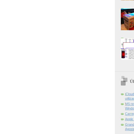
Úl
iCloud
utiliz
MS re
Windo
Carre
Apple
Grand 
Agost