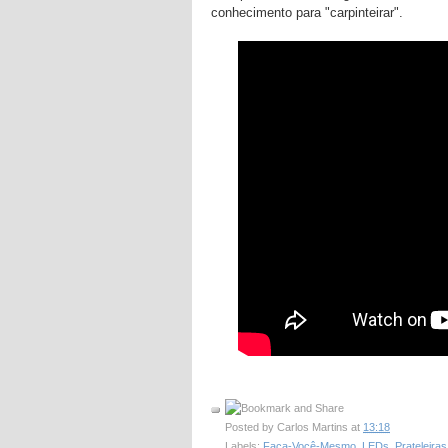
conhecimento para "carpinteirar".
Posted by
Carlos Martins
at
13:18
Labels:
Faça-Você-Mesmo
,
LEDs
,
Prateleiras