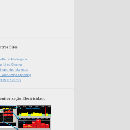
tros Sites
o Até de Madrugada
a fui ao Cinema
lhotes dos Marretas
is Your Amiga Speaking
et Best Secrets
nitorização Electricidade