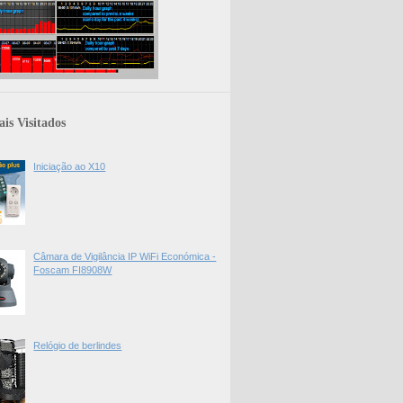
is Visitados
Iniciação ao X10
Câmara de Vigilância IP WiFi Económica -
Foscam FI8908W
Relógio de berlindes