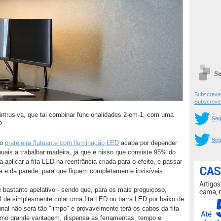
Su
Subscrever
Subscreve
intrusiva, que tal combinar funcionalidades 2-em-1, com uma
Seg
?
Seg
mo
prateleira flutuante com iluminação LED
acaba por depender
uais a trabalhar madeira, já que é nisso que consiste 95% do
 a aplicar a fita LED na reentrância criada para o efeito, e passar
ira e da parede, para que fiquem completamente invisíveis.
 é bastante apelativo - sendo que, para os mais preguiçoso,
l de simplesmente colar uma fita LED ou barra LED por baixo de
final não será tão "limpo" e provavelmente terá os cabos da fita
mo grande vantagem, dispensa as ferramentas, tempo e