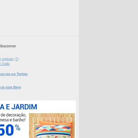
bscrever
 notícias
(
?
)
r Tudo
ue-me no Twitter
uir este Blog