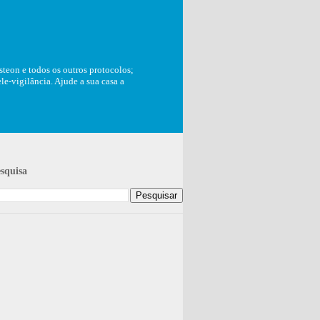
teon e todos os outros protocolos;
e-vigilância. Ajude a sua casa a
squisa