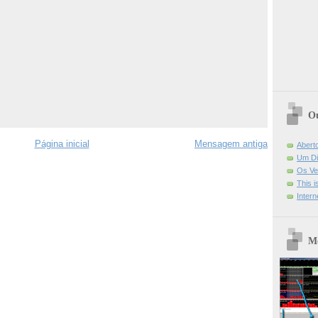
Ou
Página inicial
Mensagem antiga
Abert
Um Di
Os Ve
This 
Intern
Mo