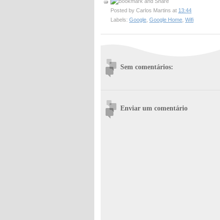
Posted by
Carlos Martins
at
13:44
Labels:
Google
,
Google Home
,
Wifi
Sem comentários:
Enviar um comentário