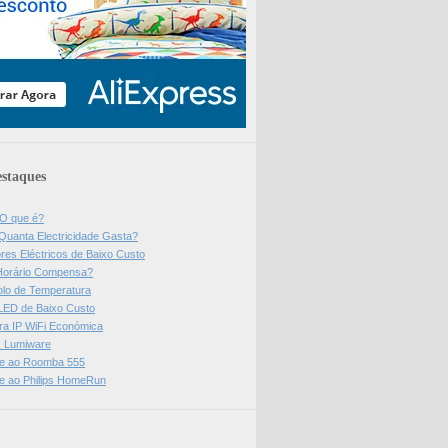
staques
 O que é?
Quanta Electricidade Gasta?
res Eléctricos de Baixo Custo
Horário Compensa?
olo de Temperatura
 LED de Baixo Custo
a IP WiFi Económica
ps Lumiware
se ao Roomba 555
se ao Philips HomeRun