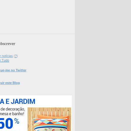
bscrever
 notícias
(
?
)
r Tudo
ue-me no Twitter
uir este Blog