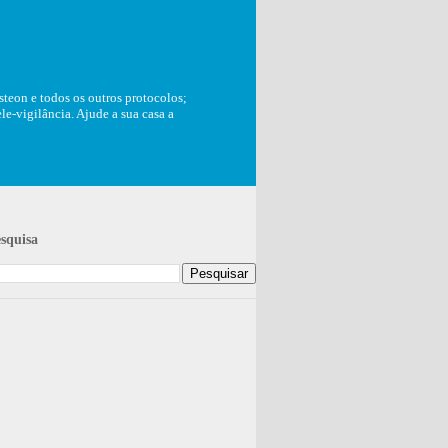
teon e todos os outros protocolos;
e-vigilância. Ajude a sua casa a
squisa