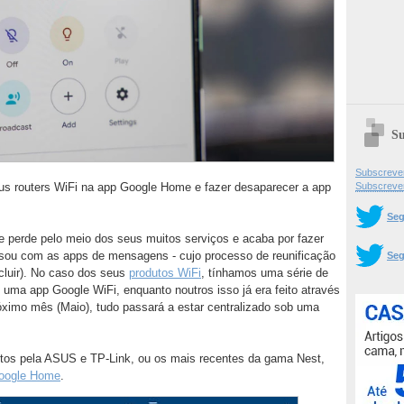
Su
Subscrever
eus routers WiFi na app Google Home e fazer desaparecer a app
Subscreve
Seg
perde pelo meio dos seus muitos serviços e acaba por fazer
ssou com as apps de mensagens - cujo processo de reunificação
Seg
cluir). No caso dos seus
produtos WiFi
, tínhamos uma série de
e uma app Google WiFi, enquanto noutros isso já era feito através
óximo mês (Maio), tudo passará a estar centralizado sob uma
itos pela ASUS e TP-Link, ou os mais recentes da gama Nest,
Google Home
.