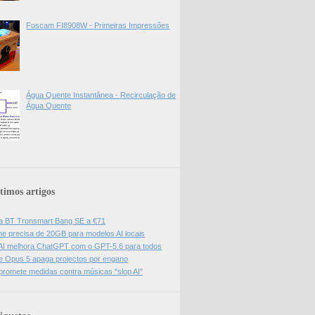
Foscam FI8908W - Primeiras Impressões
Água Quente Instantânea - Recirculação de
Água Quente
timos artigos
a BT Tronsmart Bang SE a €71
e precisa de 20GB para modelos AI locais
I melhora ChatGPT com o GPT-5.6 para todos
e Opus 5 apaga projectos por engano
promete medidas contra músicas "slop AI"