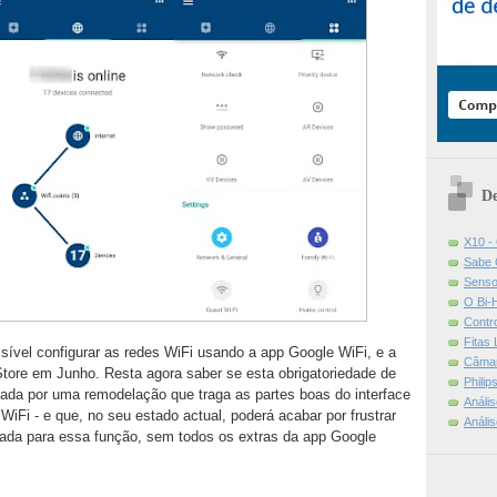
De
X10 -
Sabe 
Senso
O Bi-
Contr
Fitas
ssível configurar as redes WiFi usando a app Google WiFi, e a
Câmar
tore em Junho. Resta agora saber se esta obrigatoriedade de
Phili
da por uma remodelação que traga as partes boas do interface
Análi
WiFi - e que, no seu estado actual, poderá acabar por frustrar
Análi
cada para essa função, sem todos os extras da app Google