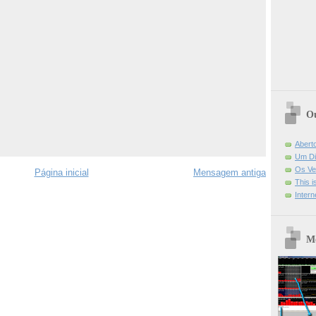
Ou
Abert
Um Di
Os Ve
Página inicial
Mensagem antiga
This 
Intern
Mo