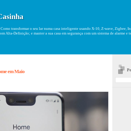
Casinha
Como transformar o seu lar numa casa inteligente usando X-10, Z-wave, Zigbee, Ins
om Alta-Definição; e manter a sua casa em segurança com um sistema de alarme e tel
Pe
Home em Maio