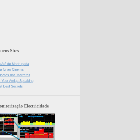
tros Sites
o Até de Madrugada
a fui ao Cinema
lhotes dos Marretas
is Your Amiga Speaking
et Best Secrets
nitorização Electricidade