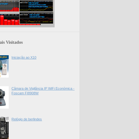
is Visitados
Iniciação ao X10
Câmara de Vigilância IP WiFi Económica -
Foscam FI8908W
Relógio de berlindes