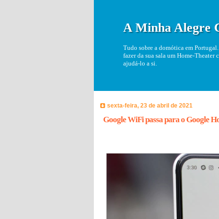
A Minha Alegre 
Tudo sobre a domótica em Portugal. 
fazer da sua sala um Home-Theater c
ajudá-lo a si.
sexta-feira, 23 de abril de 2021
Google WiFi passa para o Google 