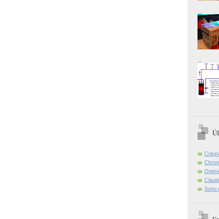
Úl
Colun
Chrom
OpenA
Claud
Suno 