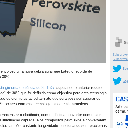
Su
Subscrever
Subscreve
Seg
envolveu uma nova célula solar que bateu o recorde de
os 30%.
Seg
atingiu uma eficiência de 29.15%
, superando o anterior recorde
o" de 30% que foi definido como objectivo para esta tecnologia.
 que os cientistas acreditam até que será possível superar os
éis solares com esta tecnologia ainda mais atractivos.
 maximizar a eficiência, com o silício a converter com maior
da iluminação captada, e os compostos perovskite a converterem
revelou também bastante longevidade, funcionando sem problemas