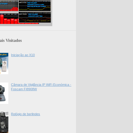
is Visitados
Iniciação ao X10
Câmara de Vigilância IP WiFi Económica -
Foscam FI8908W
Relógio de berlindes