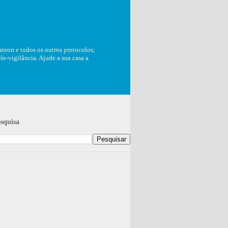
teon e todos os outros protocolos;
e-vigilância. Ajude a sua casa a
squisa