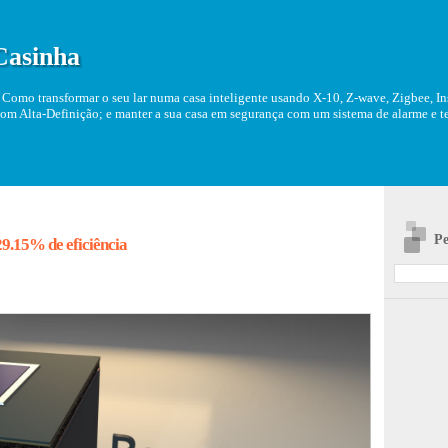
Casinha
Como transformar o seu lar numa casa inteligente usando X-10, Z-wave, Zigbee, Ins
om Alta-Definição; e manter a sua casa em segurança com um sistema de alarme e tel
Pe
29.15% de eficiência