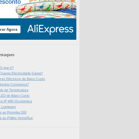
staques
 O que é?
Quanta Electricidade Gasta?
res Eléctricos de Baixo Custo
Horário Compensa?
olo de Temperatura
 LED de Baixo Custo
a IP WiFi Económica
ps Lumiware
se ao Roomba 555
se ao Philips HomeRun