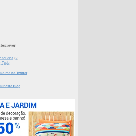
bscrever
 notícias
(
?
)
r Tudo
ue-me no Twitter
uir este Blog