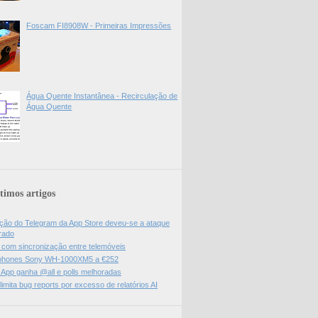
Foscam FI8908W - Primeiras Impressões
Água Quente Instantânea - Recirculação de
Água Quente
timos artigos
ão do Telegram da App Store deveu-se a ataque
rado
l com sincronização entre telemóveis
hones Sony WH-1000XM5 a €252
App ganha @all e polls melhoradas
limita bug reports por excesso de relatórios AI