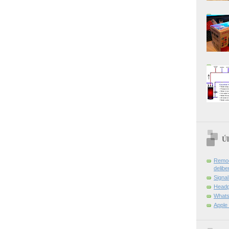
Úl
Remoç
delibe
Signa
Headp
Whats
Apple 