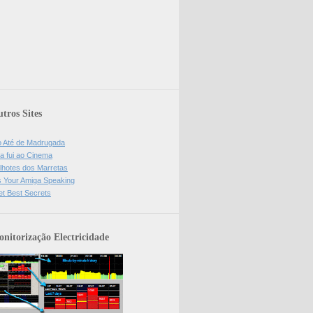
tros Sites
o Até de Madrugada
a fui ao Cinema
lhotes dos Marretas
is Your Amiga Speaking
et Best Secrets
nitorização Electricidade