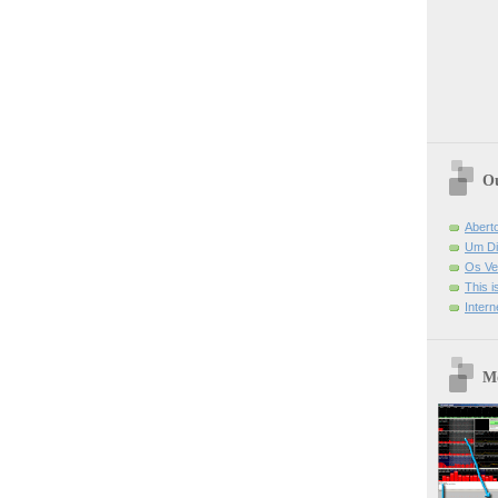
Ou
Abert
Um Di
Os Ve
This 
Intern
Mo