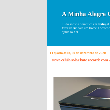
A Minha Alegre 
Tudo sobre a domótica em Portugal. 
fazer da sua sala um Home-Theater c
ajudá-lo a si.
quarta-feira, 30 de dezembro de 2020
Nova célula solar bate recorde com 