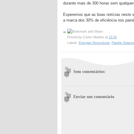
durante mais de 300 horas sem qualquer 
Esperemos que as boas notícias neste se
a marca dos 30% de eficiência nos painé
Posted by
Carlos Martins
at
13:34
Labels:
Energias Renováveis
,
Painéis Solares
Sem comentários:
Enviar um comentário