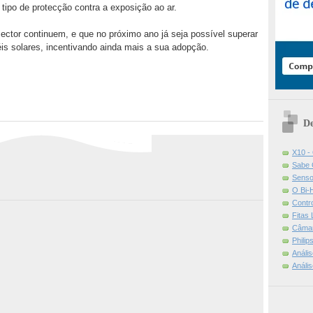
tipo de protecção contra a exposição ao ar.
ctor continuem, e que no próximo ano já seja possível superar
is solares, incentivando ainda mais a sua adopção.
De
X10 -
Sabe 
Senso
O Bi-
Contr
Fitas
Câmar
Phili
Análi
Análi