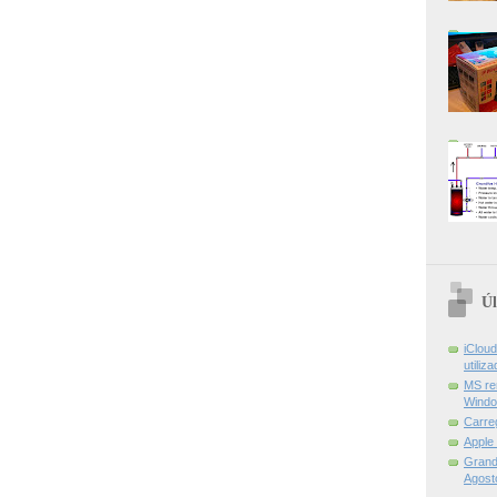
Úl
iCloud
utiliz
MS re
Windo
Carre
Apple
Grand 
Agost