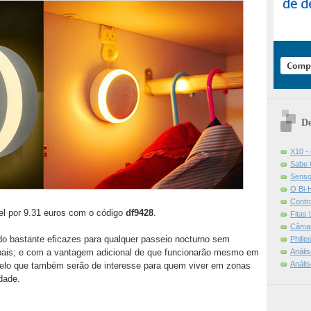
De
X10 -
Sabe 
Senso
O Bi-
Contr
el por 9.31 euros com o código
df9428
.
Fitas
Câmar
do bastante eficazes para qualquer passeio nocturno sem
Phili
Análi
ipais; e com a vantagem adicional de que funcionarão mesmo em
Análi
- pelo que também serão de interesse para quem viver em zonas
dade.