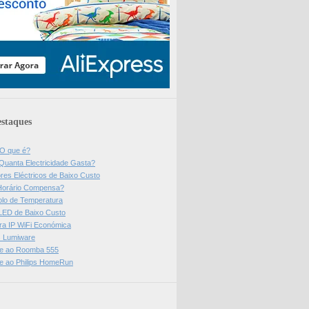
staques
 O que é?
Quanta Electricidade Gasta?
res Eléctricos de Baixo Custo
Horário Compensa?
olo de Temperatura
 LED de Baixo Custo
a IP WiFi Económica
ps Lumiware
se ao Roomba 555
se ao Philips HomeRun