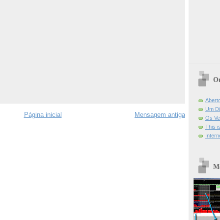
Ou
Abert
Um Di
Página inicial
Mensagem antiga
Os Ve
This 
Intern
Mo