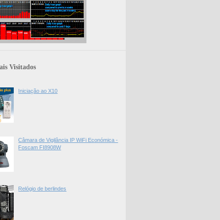
is Visitados
Iniciação ao X10
Câmara de Vigilância IP WiFi Económica -
Foscam FI8908W
Relógio de berlindes