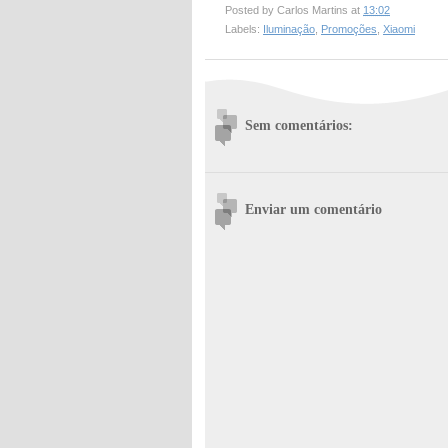
Posted by
Carlos Martins
at
13:02
Labels:
Iluminação
,
Promoções
,
Xiaomi
Sem comentários:
Enviar um comentário