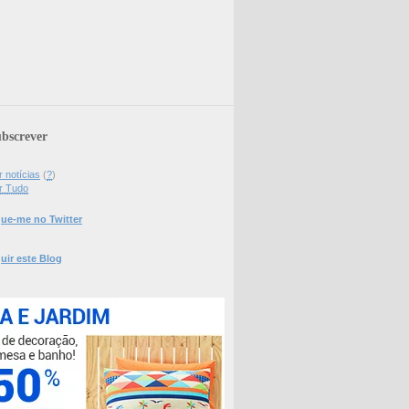
bscrever
 notícias
(
?
)
r Tudo
ue-me no Twitter
uir este Blog