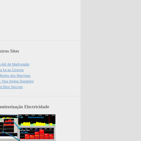
tros Sites
o Até de Madrugada
a fui ao Cinema
lhotes dos Marretas
is Your Amiga Speaking
et Best Secrets
nitorização Electricidade