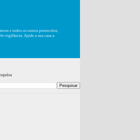
teon e todos os outros protocolos;
e-vigilância. Ajude a sua casa a
squisa