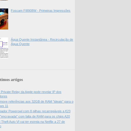
Foscam FI8908W - Primeiras Impressões
Água Quente Instantânea - Recirculação de
Água Quente
timos artigos
 Private Relay da Apple pode revelar IP dos
adores
move referências aos 32GB de RAM "ideais" para o
ws 11
gador Powerowl com 8 pilhas recarregáveis a €23
 "encravada" com falta de RAM para os chips A20
Theft Auto VI vai ter estreia na Netflix a 27 de
o