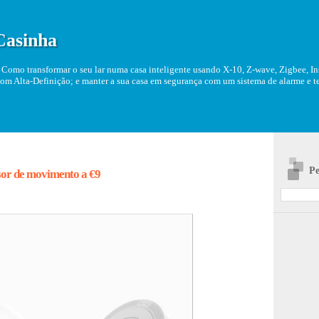
Casinha
Como transformar o seu lar numa casa inteligente usando X-10, Z-wave, Zigbee, Ins
om Alta-Definição; e manter a sua casa em segurança com um sistema de alarme e tel
Pe
sor de movimento a €9