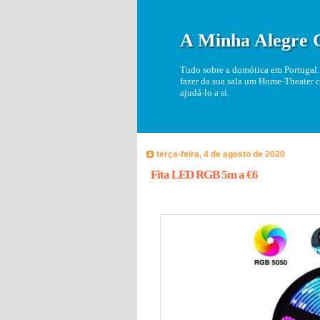
A Minha Alegre 
Tudo sobre a domótica em Portugal. 
fazer da sua sala um Home-Theater c
ajudá-lo a si.
terça-feira, 4 de agosto de 2020
Fita LED RGB 5m a €6