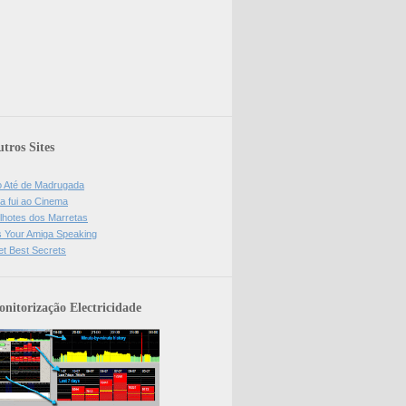
tros Sites
o Até de Madrugada
a fui ao Cinema
lhotes dos Marretas
is Your Amiga Speaking
et Best Secrets
nitorização Electricidade