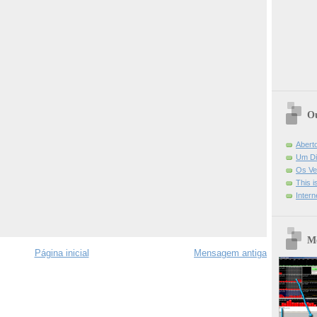
Ou
Abert
Um Di
Os Ve
This 
Intern
Mo
Página inicial
Mensagem antiga