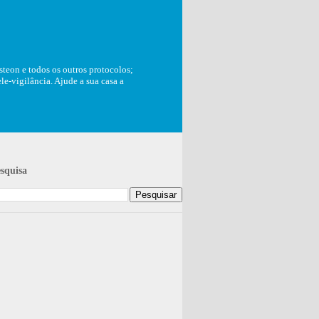
teon e todos os outros protocolos;
e-vigilância. Ajude a sua casa a
squisa