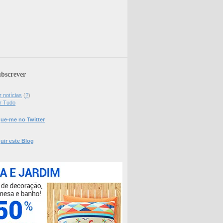
bscrever
 notícias
(
?
)
r Tudo
ue-me no Twitter
uir este Blog