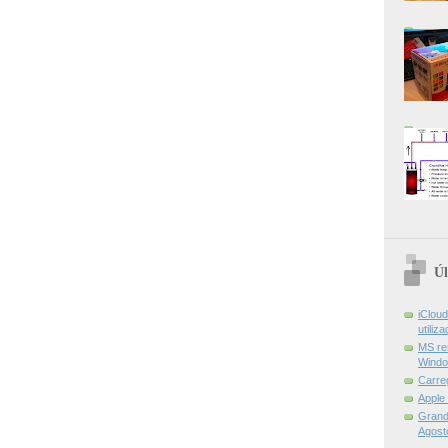
Úl
iCloud
utiliz
MS re
Windo
Carre
Apple
Grand 
Agost