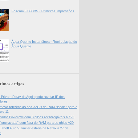
Foscam FI8908W - Primeiras Impressões
Água Quente Instantânea - Recirculação de
Água Quente
timos artigos
 Private Relay da Apple pode revelar IP dos
adores
move referências aos 32GB de RAM "ideais" para o
ws 11
gador Powerowl com 8 pilhas recarregáveis a €23
 "encravada" com falta de RAM para os chips A20
Theft Auto VI vai ter estreia na Netflix a 27 de
o