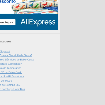
staques
 O que é?
Quanta Electricidade Gasta?
res Eléctricos de Baixo Custo
Horário Compensa?
olo de Temperatura
 LED de Baixo Custo
a IP WiFi Económica
ps Lumiware
se ao Roomba 555
se ao Philips HomeRun