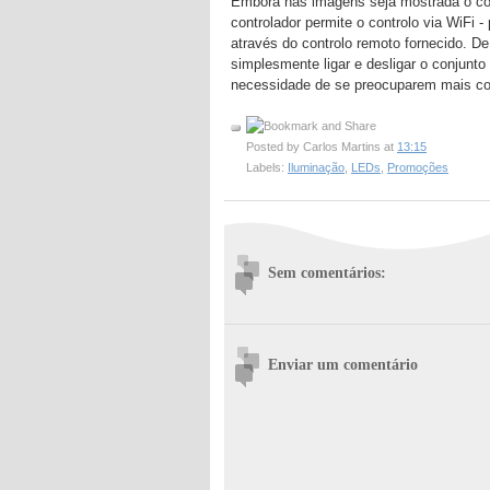
Embora nas imagens seja mostrada o cont
controlador permite o controlo via WiFi -
através do controlo remoto fornecido. D
simplesmente ligar e desligar o conjunto
necessidade de se preocuparem mais co
Posted by
Carlos Martins
at
13:15
Labels:
Iluminação
,
LEDs
,
Promoções
Sem comentários:
Enviar um comentário