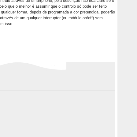
rolo através de smartphone, pela descrição não fica claro se o
 pelo que o melhor é assumir que o controlo só pode ser feito
e qualquer forma, depois de programada a cor pretendida, poderão
 através de um qualquer interruptor (ou módulo on/off) sem
m isso.