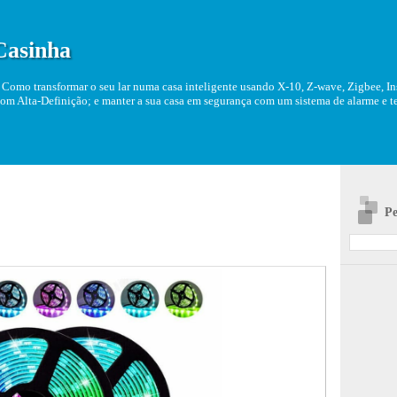
Casinha
Como transformar o seu lar numa casa inteligente usando X-10, Z-wave, Zigbee, Ins
om Alta-Definição; e manter a sua casa em segurança com um sistema de alarme e tel
Pe