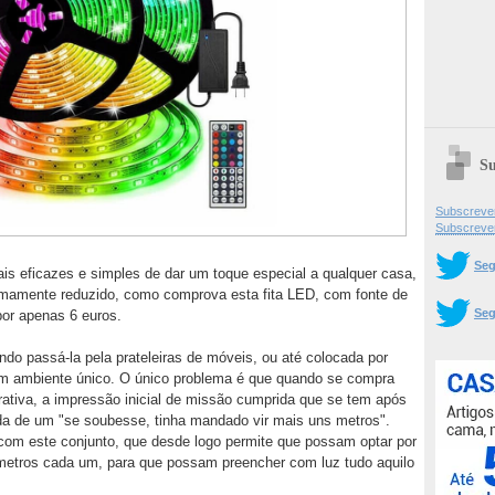
Su
Subscrever
Subscreve
Seg
 eficazes e simples de dar um toque especial a qualquer casa,
remamente reduzido, como comprova esta fita LED, com fonte de
Seg
por apenas 6 euros.
ndo passá-la pela prateleiras de móveis, ou até colocada por
um ambiente único. O único problema é que quando se compra
ativa, a impressão inicial de missão cumprida que se tem após
ida de um "se soubesse, tinha mandado vir mais uns metros".
 com este conjunto, que desde logo permite que possam optar por
5 metros cada um, para que possam preencher com luz tudo aquilo