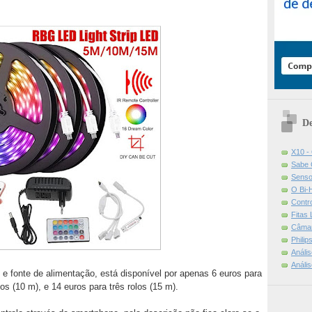
De
X10 -
Sabe 
Senso
O Bi-
Contr
Fitas
Câmar
Phili
Análi
Análi
 e fonte de alimentação, está disponível por apenas 6 euros para
los (10 m), e 14 euros para três rolos (15 m).