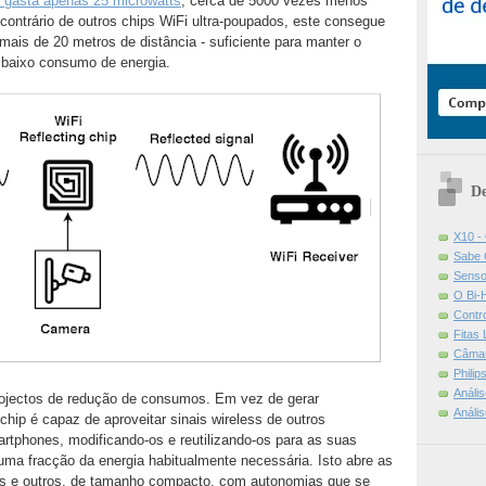
e gasta apenas 25 microwatts
, cerca de 5000 vezes menos
 contrário de outros chips WiFi ultra-poupados, este consegue
mais de 20 metros de distância - suficiente para manter o
baixo consumo de energia.
De
X10 -
Sabe 
Senso
O Bi-
Contr
Fitas
Câmar
Phili
Análi
rojectos de redução de consumos. Em vez de gerar
Análi
chip é capaz de aproveitar sinais wireless de outros
rtphones, modificando-os e reutilizando-os para as suas
ma fracção da energia habitualmente necessária. Isto abre as
es e outros, de tamanho compacto, com autonomias que se