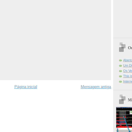
Ou
Abert
Um Di
Os Ve
This 
Intern
Página inicial
Mensagem antiga
Mo