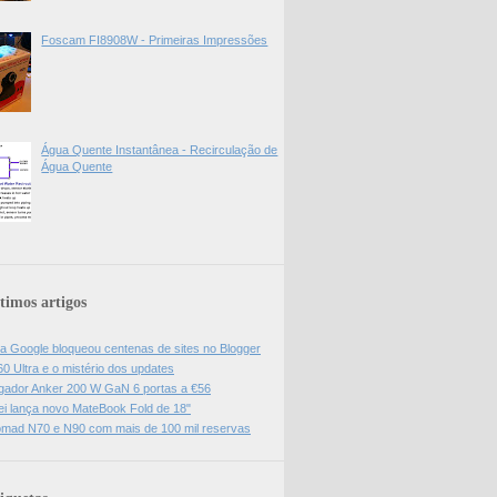
Foscam FI8908W - Primeiras Impressões
Água Quente Instantânea - Recirculação de
Água Quente
timos artigos
da Google bloqueou centenas de sites no Blogger
0 Ultra e o mistério dos updates
gador Anker 200 W GaN 6 portas a €56
i lança novo MateBook Fold de 18"
mad N70 e N90 com mais de 100 mil reservas