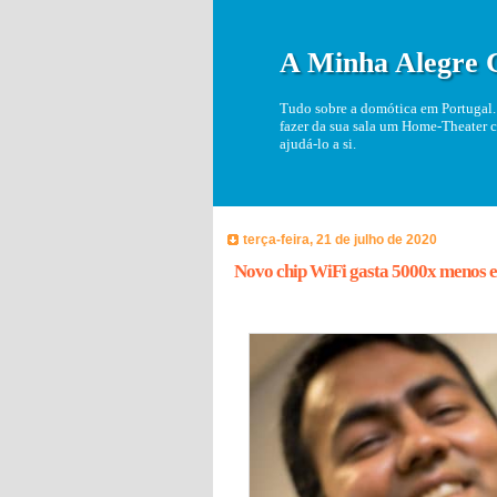
A Minha Alegre 
Tudo sobre a domótica em Portugal. 
fazer da sua sala um Home-Theater c
ajudá-lo a si.
terça-feira, 21 de julho de 2020
Novo chip WiFi gasta 5000x menos 