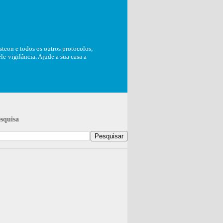
teon e todos os outros protocolos;
e-vigilância. Ajude a sua casa a
squisa