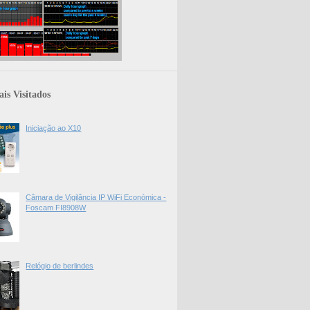
is Visitados
Iniciação ao X10
Câmara de Vigilância IP WiFi Económica -
Foscam FI8908W
Relógio de berlindes