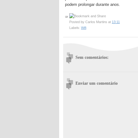
podem prolongar durante anos.
Posted by
Carlos Martins
at
13:11
Labels:
Wifi
Sem comentários:
Enviar um comentário