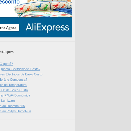
staques
 O que é?
Quanta Electricidade Gasta?
res Eléctricos de Baixo Custo
Horário Compensa?
olo de Temperatura
 LED de Baixo Custo
a IP WiFi Económica
ps Lumiware
se ao Roomba 555
se ao Philips HomeRun