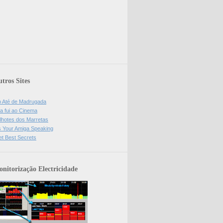
tros Sites
o Até de Madrugada
a fui ao Cinema
lhotes dos Marretas
is Your Amiga Speaking
et Best Secrets
nitorização Electricidade