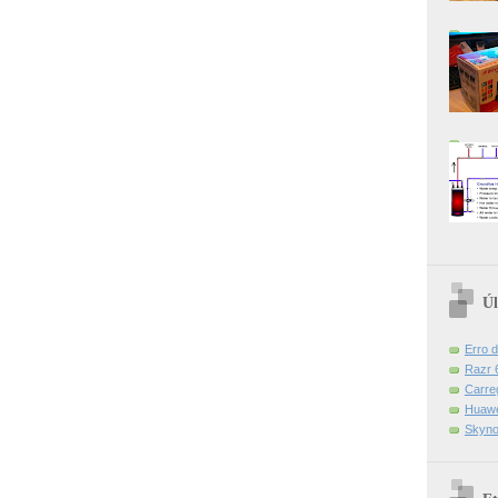
Úl
Erro 
Razr 6
Carre
Huawe
Skyno