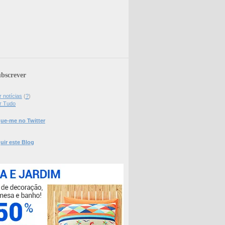
bscrever
 notícias
(
?
)
r Tudo
ue-me no Twitter
uir este Blog