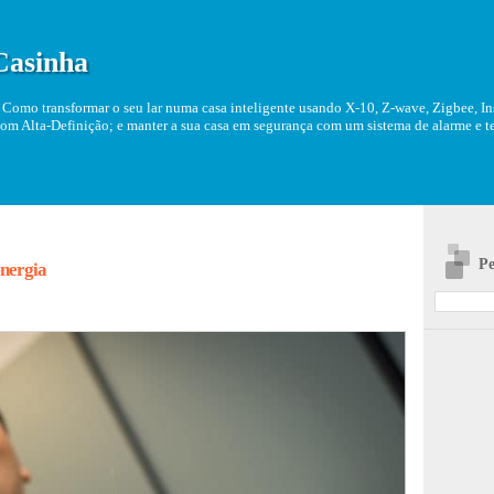
Casinha
Como transformar o seu lar numa casa inteligente usando X-10, Z-wave, Zigbee, Ins
om Alta-Definição; e manter a sua casa em segurança com um sistema de alarme e tel
Pe
energia