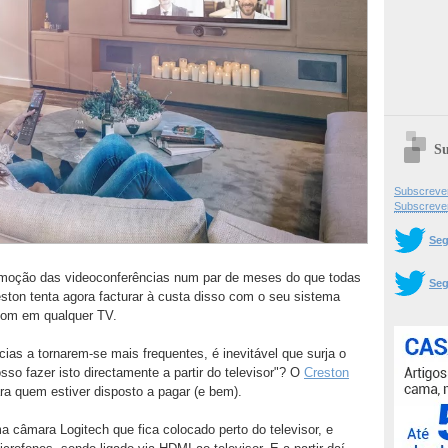
Su
Subscrever
Subscreve
Seg
romoção das videoconferências num par de meses do que todas
Seg
eston tenta agora facturar à custa disso com o seu sistema
Zoom em qualquer TV.
s a tornarem-se mais frequentes, é inevitável que surja o
o fazer isto directamente a partir do televisor"? O
Creston
ara quem estiver disposto a pagar (e bem).
câmara Logitech que fica colocado perto do televisor, e