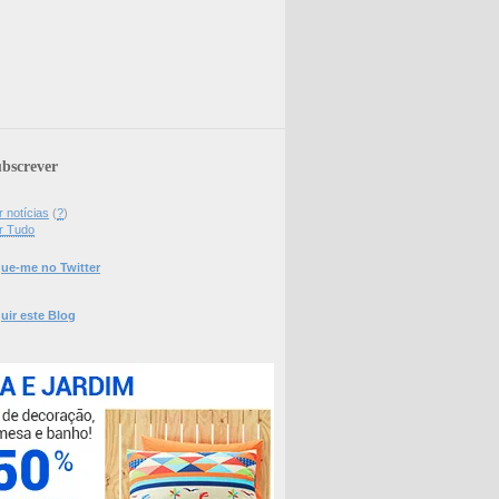
bscrever
 notícias
(
?
)
r Tudo
ue-me no Twitter
uir este Blog