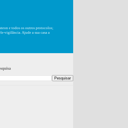
teon e todos os outros protocolos;
e-vigilância. Ajude a sua casa a
squisa