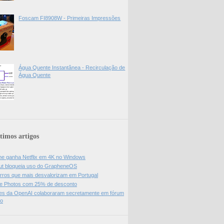
Foscam FI8908W - Primeiras Impressões
Água Quente Instantânea - Recirculação de
Água Quente
timos artigos
e ganha Netflix em 4K no Windows
ut bloqueia uso do GrapheneOS
rros que mais desvalorizam em Portugal
e Photos com 25% de desconto
es da OpenAI colaboraram secretamente em fórum
do