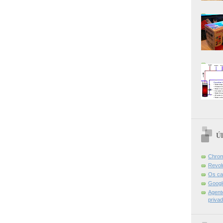
Úl
Chrom
Revol
Os ca
Googl
Agent
priva