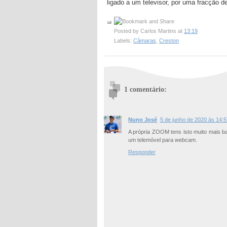
ligado a um televisor, por uma fracção de
Posted by
Carlos Martins
at
13:19
Labels:
Câmaras
,
Creston
1 comentário:
Nuno José
5 de junho de 2020 às 14:5
A própria ZOOM tens isto muito mais b
um telemóvel para webcam.
Responder