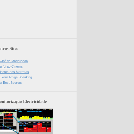
tros Sites
o Até de Madrugada
a fui ao Cinema
lhotes dos Marretas
is Your Amiga Speaking
et Best Secrets
nitorização Electricidade