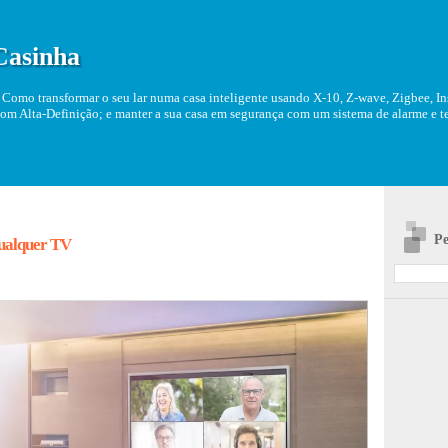
Casinha
Como transformar o seu lar numa casa inteligente usando X-10, Z-wave, Zigbee, Ins
om Alta-Definição; e manter a sua casa em segurança com um sistema de alarme e tel
Pe
ualquer TV