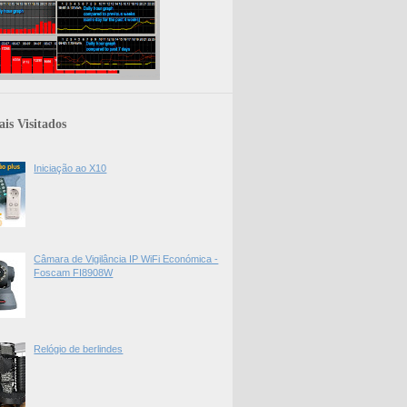
is Visitados
Iniciação ao X10
Câmara de Vigilância IP WiFi Económica -
Foscam FI8908W
Relógio de berlindes