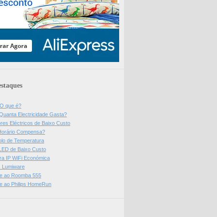
staques
 O que é?
Quanta Electricidade Gasta?
res Eléctricos de Baixo Custo
Horário Compensa?
olo de Temperatura
 LED de Baixo Custo
a IP WiFi Económica
ps Lumiware
se ao Roomba 555
se ao Philips HomeRun