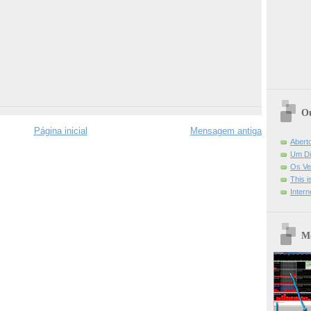
Ou
Página inicial
Mensagem antiga
Abert
Um Di
Os Ve
This 
Intern
Mo