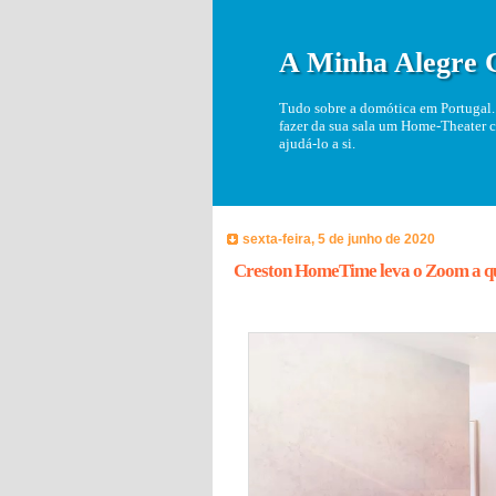
A Minha Alegre 
Tudo sobre a domótica em Portugal. 
fazer da sua sala um Home-Theater c
ajudá-lo a si.
sexta-feira, 5 de junho de 2020
Creston HomeTime leva o Zoom a q