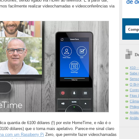
ofones, sendo ligado via HDMI ao televisor. E a partir daí,
mos facilmente realizar videochamadas e videoconferências via
De
X10 -
Sabe 
Senso
O Bi-
Contr
Fitas
Câmar
Phili
Análi
Análi
ca quantia de 6100 dólares (!) por este HomeTime, e não é o
(3100 dólares) que o torna mais apelativo. Parece-me sinal claro
ma com um Raspberry Pi
Zero, que permite fazer videochamadas