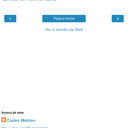
‹
›
Página inicial
Ver a versão da Web
Acerca de mim
Carlos Martins
Ver o meu perfil completo