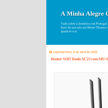
A Minha Alegre 
Tudo sobre a domótica em Portugal. 
fazer da sua sala um Home-Theater c
ajudá-lo a si.
segunda-feira, 6 de abril de 2020
Router WiFi Tenda AC23 com MU-