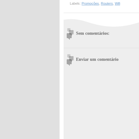
Labels:
Promoções
,
Routers
,
Wifi
Sem comentários:
Enviar um comentário