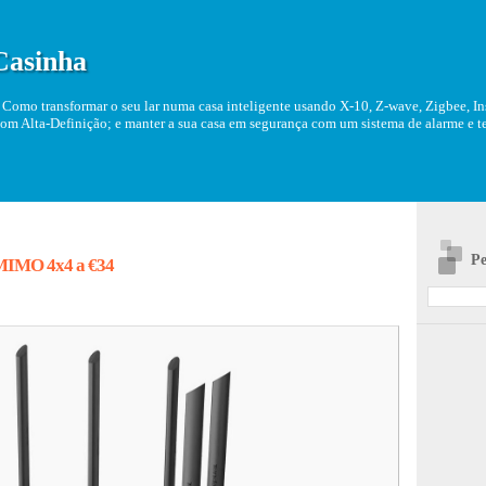
Casinha
Como transformar o seu lar numa casa inteligente usando X-10, Z-wave, Zigbee, Ins
om Alta-Definição; e manter a sua casa em segurança com um sistema de alarme e tel
Pe
MIMO 4x4 a €34