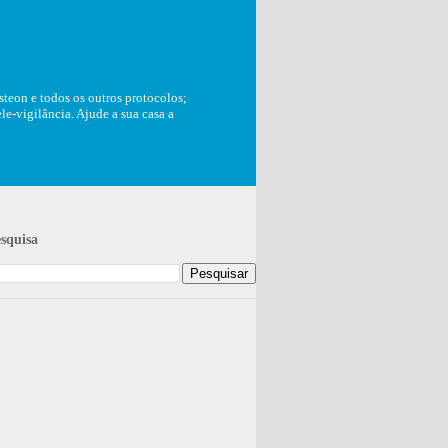
teon e todos os outros protocolos;
e-vigilância. Ajude a sua casa a
squisa