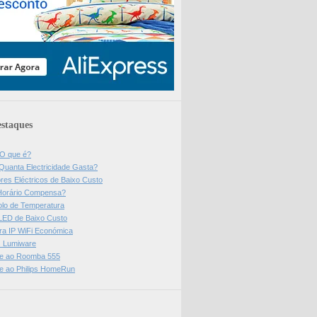
staques
 O que é?
Quanta Electricidade Gasta?
res Eléctricos de Baixo Custo
Horário Compensa?
olo de Temperatura
 LED de Baixo Custo
a IP WiFi Económica
ps Lumiware
se ao Roomba 555
se ao Philips HomeRun