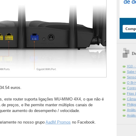
De
X10 -
Sabe 
Senso
O Bi-
34.54 euros.
Contr
Fitas
, este router suporta ligações MU-MIMO 4X4, o que não é
Câmar
Phili
de preços, e lhe permite manter múltiplos canais de
Análi
quente aumento do desempenho / velocidade.
Análi
iariamente no nosso grupo
AadM Promos
no Facebook.