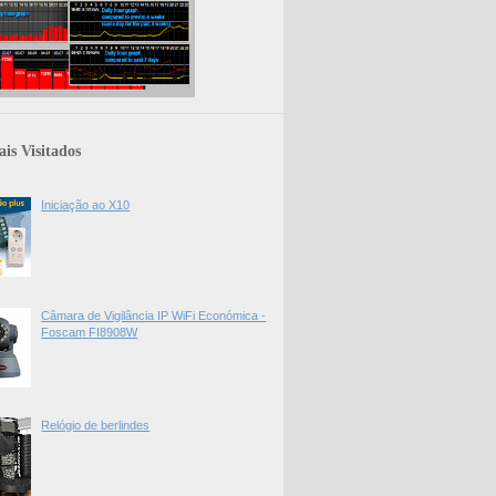
is Visitados
Iniciação ao X10
Câmara de Vigilância IP WiFi Económica -
Foscam FI8908W
Relógio de berlindes