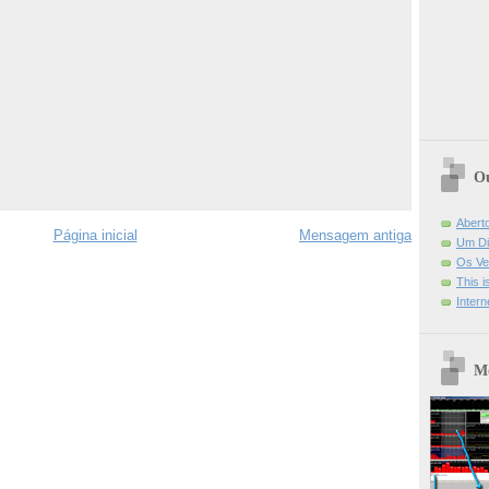
Ou
Abert
Página inicial
Mensagem antiga
Um Di
Os Ve
This 
Intern
Mo