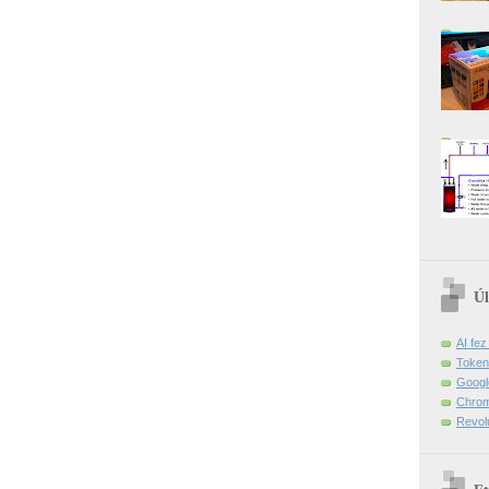
Úl
AI fe
Token
Googl
Chrom
Revol