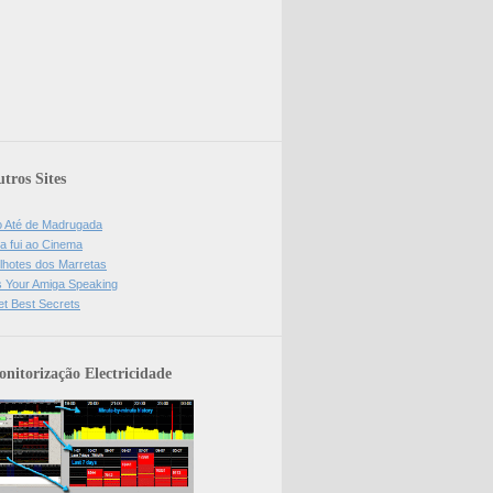
tros Sites
o Até de Madrugada
a fui ao Cinema
lhotes dos Marretas
is Your Amiga Speaking
et Best Secrets
nitorização Electricidade