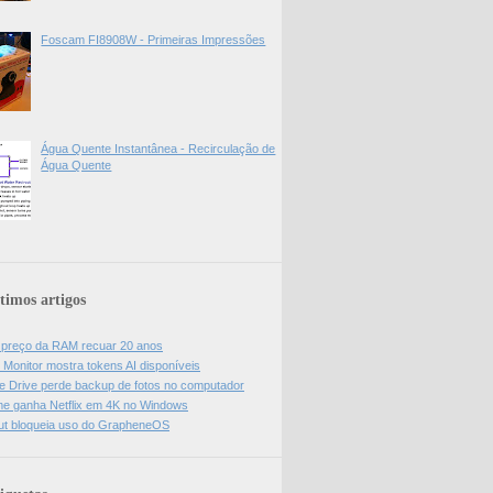
Foscam FI8908W - Primeiras Impressões
Água Quente Instantânea - Recirculação de
Água Quente
timos artigos
z preço da RAM recuar 20 anos
 Monitor mostra tokens AI disponíveis
e Drive perde backup de fotos no computador
e ganha Netflix em 4K no Windows
ut bloqueia uso do GrapheneOS