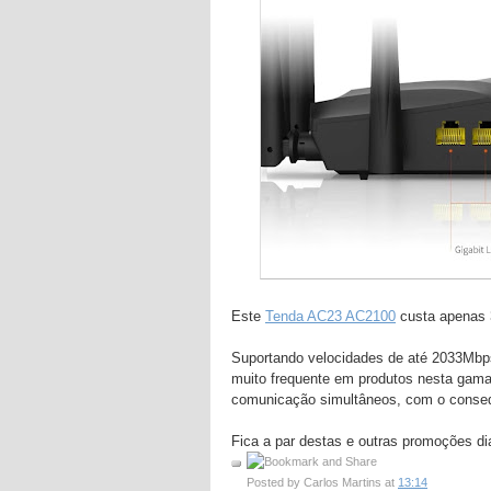
Este
Tenda AC23 AC2100
custa apenas 
Suportando velocidades de até 2033Mbps
muito frequente em produtos nesta gama 
comunicação simultâneos, com o conse
Fica a par destas e outras promoções d
Posted by
Carlos Martins
at
13:14