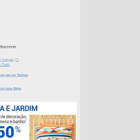
bscrever
 notícias
(
?
)
r Tudo
ue-me no Twitter
uir este Blog