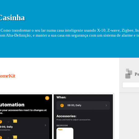
Casinha
Como transformar o seu lar numa casa inteligente usando X-10, Z-wave, Zigbee, Ins
om Alta-Definição; e manter a sua casa em segurança com um sistema de alarme e tel
Pe
HomeKit