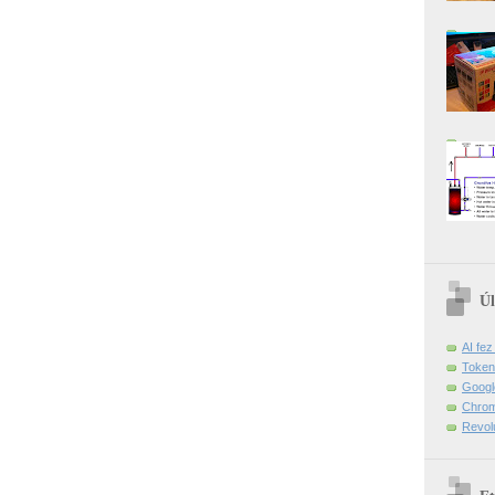
Úl
AI fe
Token
Googl
Chrom
Revol