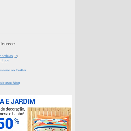
bscrever
 notícias
(
?
)
r Tudo
ue-me no Twitter
uir este Blog