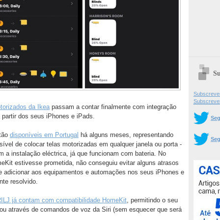
Su
Subscrever
Subscreve
torizados da Ikea
passam a contar finalmente com integração
 partir dos seus iPhones e iPads.
Seg
tão
disponíveis em Portugal
há alguns meses, representando
Seg
ível de colocar telas motorizadas em qualquer janela ou porta -
a instalação eléctrica, já que funcionam com bateria. No
Kit estivesse prometida, não conseguiu evitar alguns atrasos
se adicionar aos equipamentos e automações nos seus iPhones e
nte resolvido.
J já contam com compatibilidade HomeKit
, permitindo o seu
 ou através de comandos de voz da Siri (sem esquecer que será