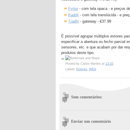
Fyrtur
- com tela opaca - e preços d
Kadrilj
- com tela translúcida - e pre
Tradfri
- gateway - €37.99
É possível agrupar múltiplos estores p
especificar a abertura ou fecho parcia
sensores, etc. e que acabam por dar re
produtos deste tipo.
Posted by
Carlos Martins
at
13:10
Labels:
Estores
,
IKEA
Sem comentários:
Enviar um comentário