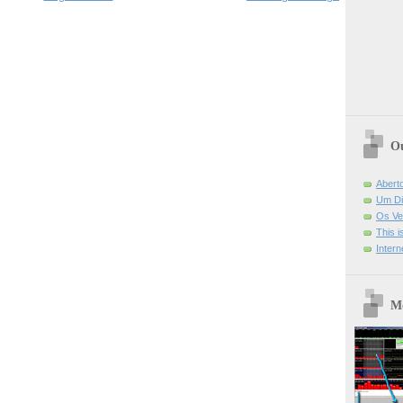
Ou
Abert
Um Di
Os Ve
This 
Intern
Mo