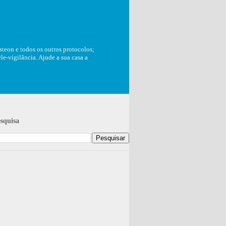
teon e todos os outros protocolos;
e-vigilância. Ajude a sua casa a
squisa