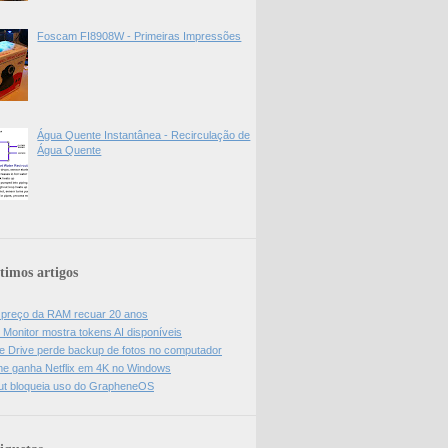
Foscam FI8908W - Primeiras Impressões
Água Quente Instantânea - Recirculação de
Água Quente
timos artigos
z preço da RAM recuar 20 anos
 Monitor mostra tokens AI disponíveis
e Drive perde backup de fotos no computador
e ganha Netflix em 4K no Windows
ut bloqueia uso do GrapheneOS