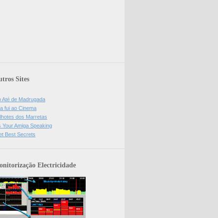
tros Sites
o Até de Madrugada
a fui ao Cinema
lhotes dos Marretas
is Your Amiga Speaking
et Best Secrets
nitorização Electricidade