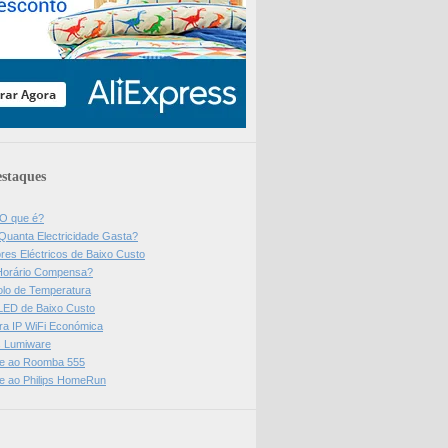
staques
 O que é?
Quanta Electricidade Gasta?
res Eléctricos de Baixo Custo
Horário Compensa?
olo de Temperatura
 LED de Baixo Custo
a IP WiFi Económica
ps Lumiware
se ao Roomba 555
se ao Philips HomeRun