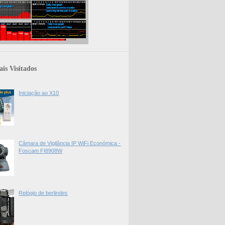
is Visitados
Iniciação ao X10
Câmara de Vigilância IP WiFi Económica -
Foscam FI8908W
Relógio de berlindes