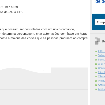
e €119 a €159
ços de €99 a €119
ara que possam ser controlados com um único comando,
l em determina percentagem, criar automações com base em horas,
sposta à maioria das coisas que as pessoas procuram ao comprar
De
X10 -
Sabe 
Senso
O Bi-
Contr
Fitas
Câmar
Phili
Análi
Análi