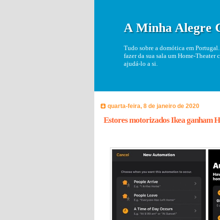
A Minha Alegre 
Tudo sobre a domótica em Portugal. 
fazer da sua sala um Home-Theater c
ajudá-lo a si.
quarta-feira, 8 de janeiro de 2020
Estores motorizados Ikea ganham 