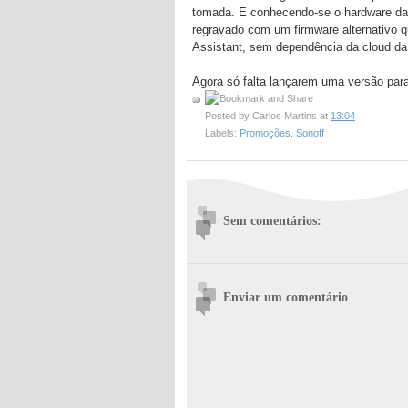
tomada. E conhecendo-se o hardware da
regravado com um firmware alternativo q
Assistant, sem dependência da cloud da 
Agora só falta lançarem uma versão para
Posted by
Carlos Martins
at
13:04
Labels:
Promoções
,
Sonoff
Sem comentários:
Enviar um comentário