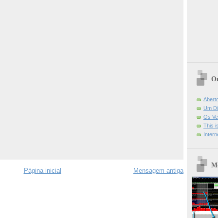
Ou
Abert
Um Di
Os Ve
This 
Intern
Mo
Página inicial
Mensagem antiga