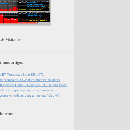
is Visitados
timos artigos
a BT Tronsmart Bang SE a €71
e precisa de 20GB para modelos AI locais
I melhora ChatGPT com o GPT-5.6 para todos
e Opus 5 apaga projectos por engano
promete medidas contra músicas "slop AI"
iquetas