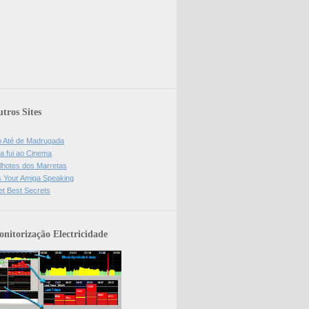
tros Sites
o Até de Madrugada
a fui ao Cinema
lhotes dos Marretas
is Your Amiga Speaking
et Best Secrets
nitorização Electricidade