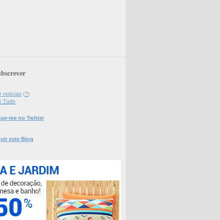
bscrever
 notícias
(
?
)
r Tudo
ue-me no Twitter
uir este Blog