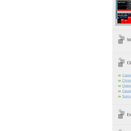
Ma
Úl
Colun
Chrom
OpenA
Claud
Suno 
Et