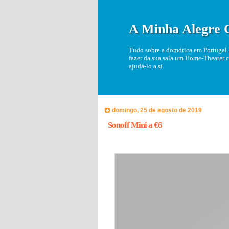
A Minha Alegre 
Tudo sobre a domótica em Portugal. 
fazer da sua sala um Home-Theater c
ajudá-lo a si.
domingo, 25 de agosto de 2019
Sonoff Mini a €6