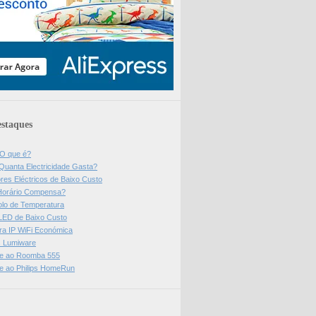
staques
 O que é?
Quanta Electricidade Gasta?
res Eléctricos de Baixo Custo
Horário Compensa?
olo de Temperatura
 LED de Baixo Custo
a IP WiFi Económica
ps Lumiware
se ao Roomba 555
se ao Philips HomeRun