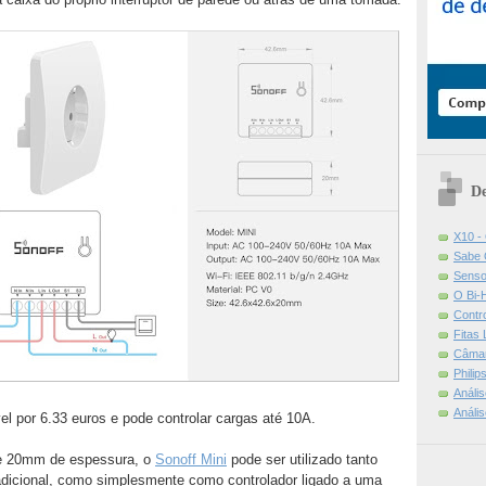
De
X10 -
Sabe 
Senso
O Bi-
Contr
Fitas
Câmar
Phili
Análi
Análi
l por 6.33 euros e pode controlar cargas até 10A.
 20mm de espessura, o
Sonoff Mini
pode ser utilizado tanto
radicional, como simplesmente como controlador ligado a uma