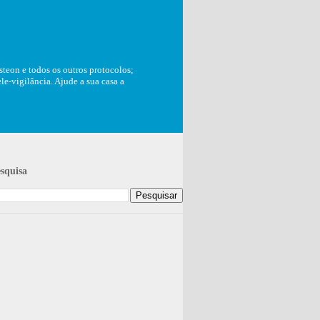
teon e todos os outros protocolos;
e-vigilância. Ajude a sua casa a
squisa