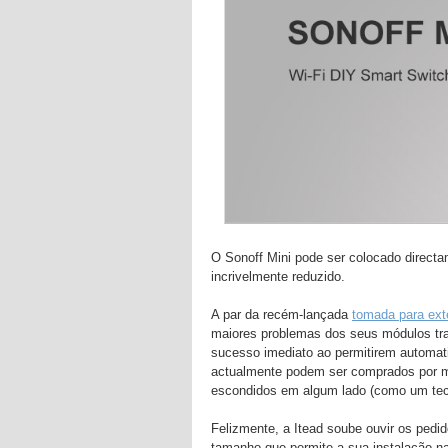
O Sonoff Mini pode ser colocado directa
incrivelmente reduzido.
A par da recém-lançada
tomada para exte
maiores problemas dos seus módulos tr
sucesso imediato ao permitirem automatiz
actualmente podem ser comprados por m
escondidos em algum lado (como um tecto
Felizmente, a Itead soube ouvir os pedid
tamanho que permite a sua instalação na