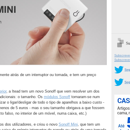
Su
Subscrever
Subscreve
Seg
mente atrás de um interruptor ou tomada, e tem um preço
Seg
rior
, a Itead tem um novo Sonoff que vem resolver um dos
adicionais: o tamanho. Os
módulos Sonoff
tornaram-se num
ar o ligar/desligar de todo o tipo de aparelhos a baixo custo -
enos de 5 euros - mas o seu tamanho obrigava a que fossem
 falso, no interior de um móvel, numa caixa, etc.)
os dos utilizadores, e criou o novo
Sonoff Mini
, que tem um
 caixa do próprio interruptor de parede ou atrás de uma tomada.