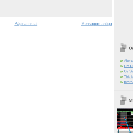
Página inicial
Mensagem antiga
Ou
Abert
Um Di
Os Ve
This 
Intern
Mo