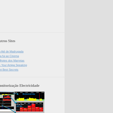
tros Sites
o Até de Madrugada
a fui ao Cinema
lhotes dos Marretas
is Your Amiga Speaking
et Best Secrets
nitorização Electricidade