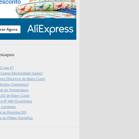
staques
 O que é?
Quanta Electricidade Gasta?
res Eléctricos de Baixo Custo
Horário Compensa?
olo de Temperatura
 LED de Baixo Custo
a IP WiFi Económica
ps Lumiware
se ao Roomba 555
se ao Philips HomeRun