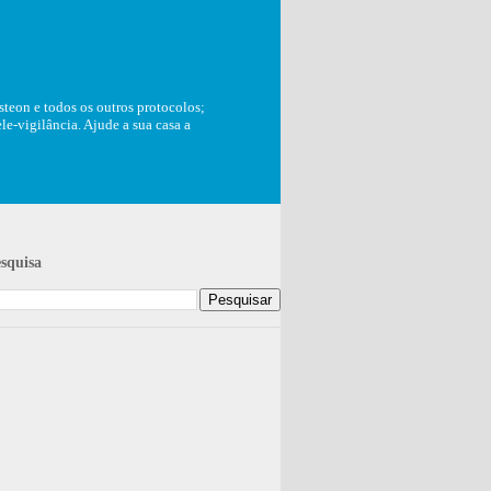
teon e todos os outros protocolos;
e-vigilância. Ajude a sua casa a
squisa