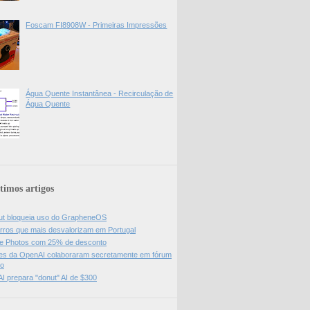
Foscam FI8908W - Primeiras Impressões
Água Quente Instantânea - Recirculação de
Água Quente
timos artigos
ut bloqueia uso do GrapheneOS
rros que mais desvalorizam em Portugal
e Photos com 25% de desconto
es da OpenAI colaboraram secretamente em fórum
do
I prepara "donut" AI de $300