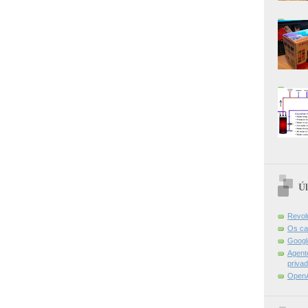
Úl
Revol
Os ca
Googl
Agent
priva
OpenA