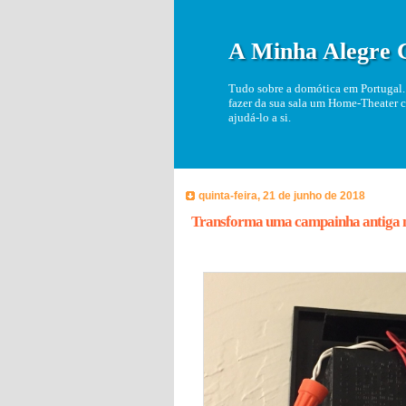
A Minha Alegre 
Tudo sobre a domótica em Portugal. 
fazer da sua sala um Home-Theater c
ajudá-lo a si.
quinta-feira, 21 de junho de 2018
Transforma uma campainha antiga n