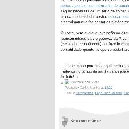
No final do ano passado vimos como, co
portas / janelas num interruptor de pared
sequer necessita de um ferro de soldar.
era da modernidade, bastou
colocar o s
electroiman que faz actuar os pistões t
Ou seja, sem qualquer alteração ao circ
reencaminhado para o gateway da Xiaom
(incluindo ser notificado) ou, fazê-lo 
versatilidade quanto ao que se pode faze
... Fico curioso para saber qual será a p
mete-los no tampo da sanita para saber
foi feito! :)
Posted by
Carlos Martins
at
13:20
Labels:
Campainhas
,
Faça-Você-Mesmo
,
Xia
Sem comentários: