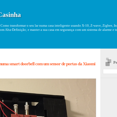
Casinha
Como transformar o seu lar numa casa inteligente usando X-10, Z-wave, Zigbee, Ins
om Alta-Definição; e manter a sua casa em segurança com um sistema de alarme e tel
Pe
uma smart doorbell com um sensor de portas da Xiaomi