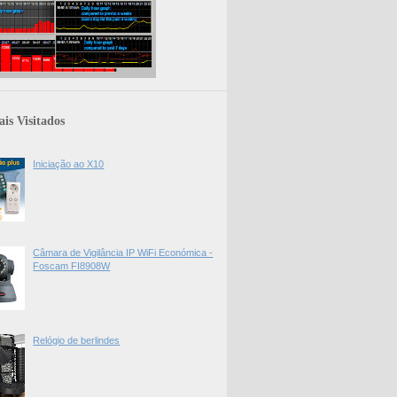
is Visitados
Iniciação ao X10
Câmara de Vigilância IP WiFi Económica -
Foscam FI8908W
Relógio de berlindes