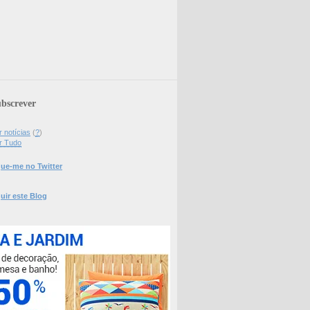
bscrever
 notícias
(
?
)
r Tudo
ue-me no Twitter
uir este Blog