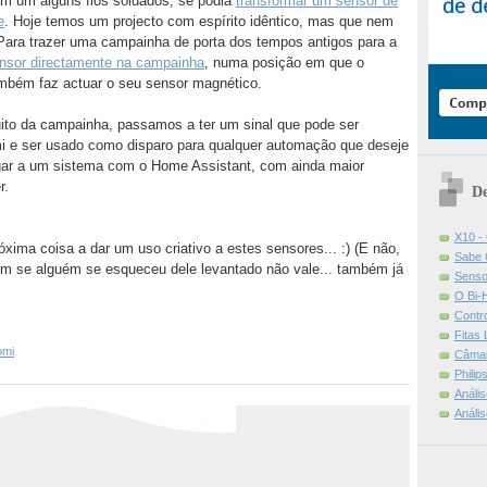
m um alguns fios soldados, se podia
transformar um sensor de
e
. Hoje temos um projecto com espírito idêntico, mas que nem
 Para trazer uma campainha de porta dos tempos antigos para a
ensor directamente na campainha
, numa posição em que o
ambém faz actuar o seu sensor magnético.
uito da campainha, passamos a ter um sinal que pode ser
i e ser usado como disparo para qualquer automação que deseje
chegar a um sistema com o Home Assistant, com ainda maior
r.
De
X10 -
róxima coisa a dar um uso criativo a estes sensores... :) (E não,
Sabe 
em se alguém se esqueceu dele levantado não vale... também já
Senso
O Bi-
Contr
Fitas
omi
Câmar
Phili
Análi
Análi