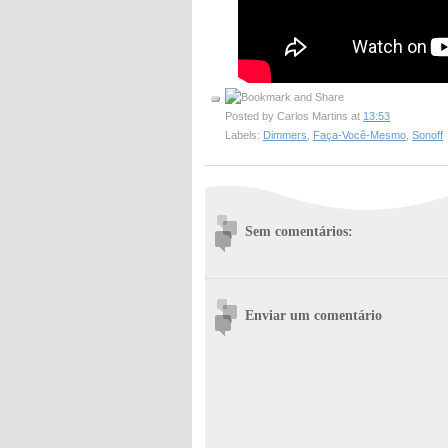
Posted by
Carlos Martins
at
13:53
Labels:
Dimmers
,
Faça-Você-Mesmo
,
Sonoff
Sem comentários:
Enviar um comentário