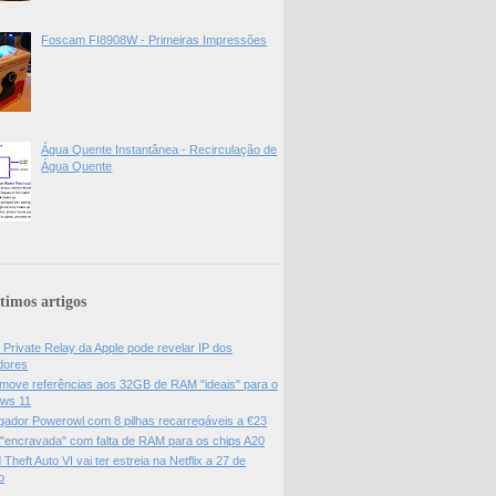
Foscam FI8908W - Primeiras Impressões
Água Quente Instantânea - Recirculação de
Água Quente
timos artigos
 Private Relay da Apple pode revelar IP dos
adores
move referências aos 32GB de RAM "ideais" para o
ws 11
gador Powerowl com 8 pilhas recarregáveis a €23
 "encravada" com falta de RAM para os chips A20
Theft Auto VI vai ter estreia na Netflix a 27 de
o