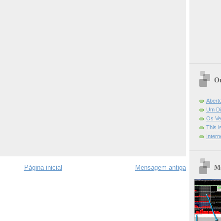
Ou
Abert
Um Di
Os Ve
This 
Intern
Mo
Página inicial
Mensagem antiga