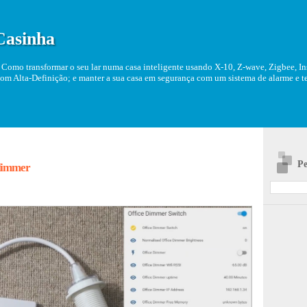
Casinha
Como transformar o seu lar numa casa inteligente usando X-10, Z-wave, Zigbee, Ins
om Alta-Definição; e manter a sua casa em segurança com um sistema de alarme e tel
Pe
dimmer