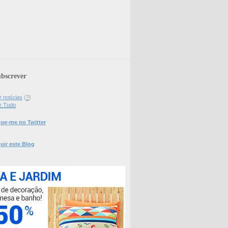
bscrever
 notícias
(
?
)
r Tudo
ue-me no Twitter
uir este Blog