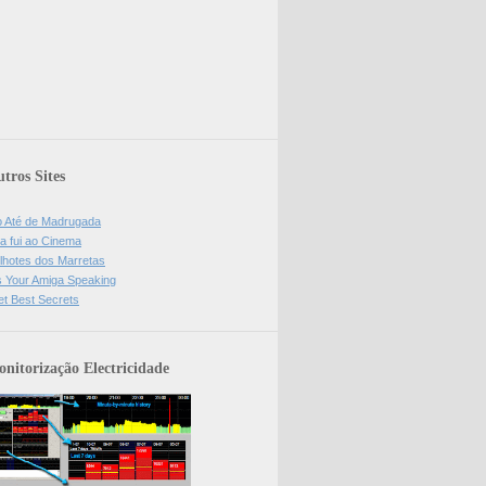
tros Sites
o Até de Madrugada
a fui ao Cinema
lhotes dos Marretas
is Your Amiga Speaking
et Best Secrets
nitorização Electricidade