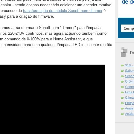
essita - sendo apenas necessário adicionar um encoder rotativo
O processo de
transformação do módulo Sonoff num dimmer
é
sy para a criação do firmware.
tamos a transformar o Sonoff num "dimmer" para lâmpadas
ecer os 220-240V contínuos, mas agora actuando também como
r um comando de 0-100% para o Home Assistant, e que
intensidade para uma qualquer lâmpada LED inteligente (ou fita
De
X10 -
Sabe 
Senso
O Bi-
Contr
Fitas
Câmar
Phili
Análi
Análi