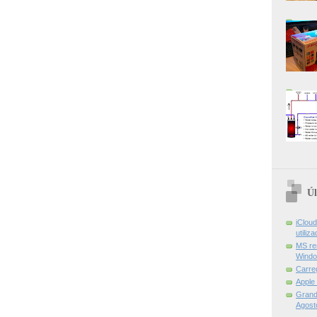
Úl
iCloud
utiliz
MS re
Windo
Carre
Apple
Grand 
Agost