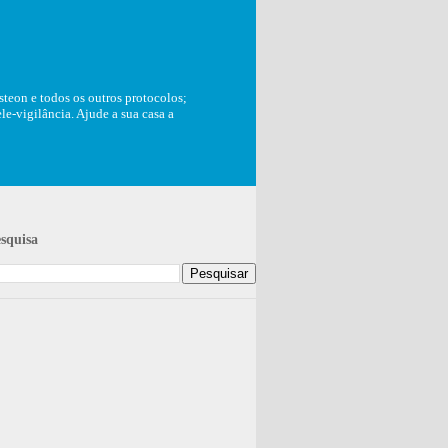
teon e todos os outros protocolos;
e-vigilância. Ajude a sua casa a
squisa