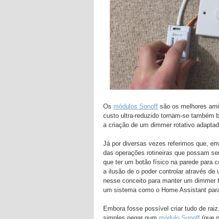
Os
módulos Sonoff
são os melhores ami
custo ultra-reduzido tornam-se também 
a criação de um dimmer rotativo adaptad
Já por diversas vezes referimos que, embo
das operações rotineiras que possam se
que ter um botão físico na parede para 
a ilusão de o poder controlar através d
nesse conceito para manter um dimmer tr
um sistema como o Home Assistant para 
Embora fosse possível criar tudo de rai
simples pegar num
módulo Sonoff
(que p