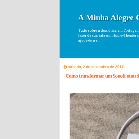
A Minha Alegre 
Tudo sobre a domótica em Portugal. 
fazer da sua sala um Home-Theater c
ajudá-lo a si.
sábado, 2 de dezembro de 2017
Como transformar um Sonoff num 