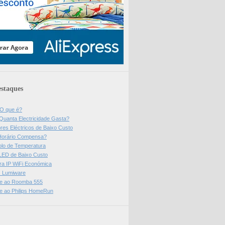
staques
 O que é?
Quanta Electricidade Gasta?
res Eléctricos de Baixo Custo
Horário Compensa?
olo de Temperatura
 LED de Baixo Custo
a IP WiFi Económica
ps Lumiware
se ao Roomba 555
se ao Philips HomeRun