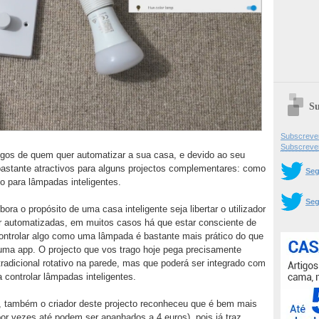
Su
Subscrever
Subscreve
gos de quem quer automatizar a sua casa, e devido ao seu
bastante atractivos para alguns projectos complementares: como
Seg
o para lâmpadas inteligentes.
Seg
ra o propósito de uma casa inteligente seja libertar o utilizador
r automatizadas, em muitos casos há que estar consciente de
controlar algo como uma lâmpada é bastante mais prático do que
e uma app. O projecto que vos trago hoje pega precisamente
adicional rotativo na parede, mas que poderá ser integrado com
controlar lâmpadas inteligentes.
z, também o criador deste projecto reconheceu que é bem mais
or vezes até podem ser apanhados a 4 euros), pois já traz