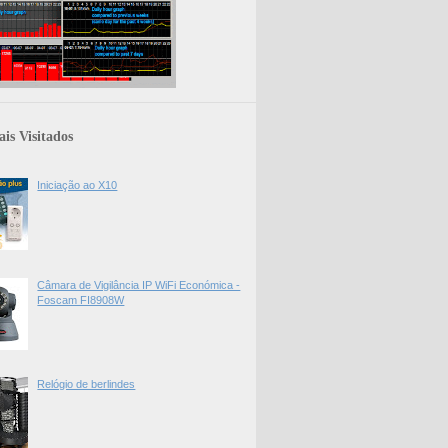
is Visitados
Iniciação ao X10
Câmara de Vigilância IP WiFi Económica -
Foscam FI8908W
Relógio de berlindes