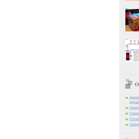
Úl
Agent
priva
OpenA
Colun
Chrom
OpenA