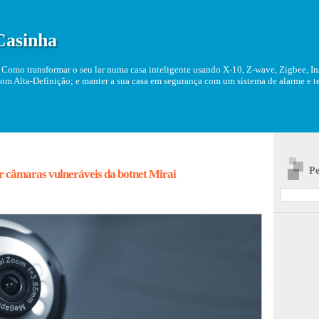
Casinha
Como transformar o seu lar numa casa inteligente usando X-10, Z-wave, Zigbee, Ins
om Alta-Definição; e manter a sua casa em segurança com um sistema de alarme e tel
Pe
er câmaras vulneráveis da botnet Mirai