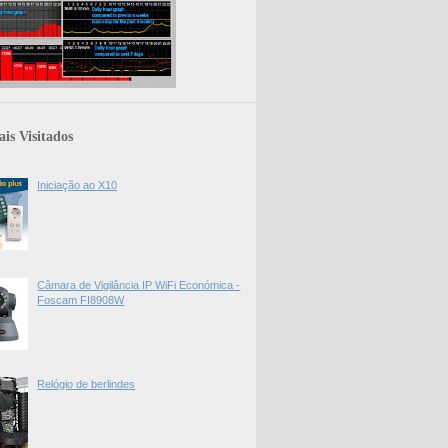
is Visitados
Iniciação ao X10
Câmara de Vigilância IP WiFi Económica -
Foscam FI8908W
Relógio de berlindes