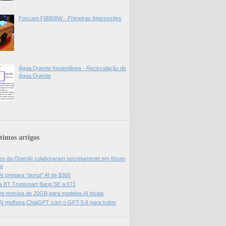
Foscam FI8908W - Primeiras Impressões
Água Quente Instantânea - Recirculação de
Água Quente
timos artigos
es da OpenAI colaboraram secretamente em fórum
do
I prepara "donut" AI de $300
a BT Tronsmart Bang SE a €71
e precisa de 20GB para modelos AI locais
I melhora ChatGPT com o GPT-5.6 para todos