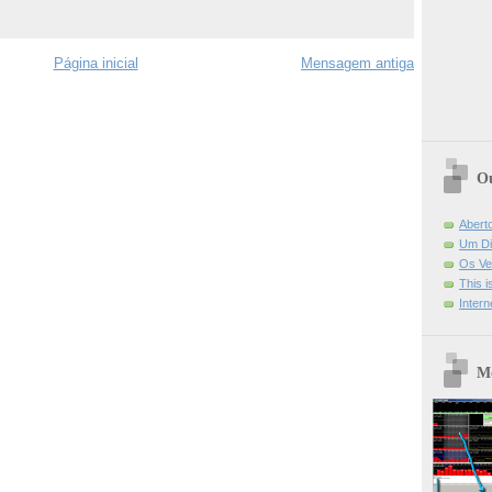
Página inicial
Mensagem antiga
Ou
Abert
Um Di
Os Ve
This 
Intern
Mo