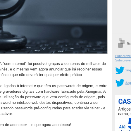
Su
Subscrever
Subscreve
"sem internet" foi possível graças a centenas de milhares de
hinês, e o mesmo vem agora anunciar que irá recolher essas
Seg
cio que não deverá ter qualquer efeito prático.
Seg
os ligados à internet e que têm as passwords de origem, e entre
 gravadores digitais com hardware fabricado pela Xiongmai. A
es utilização da password que vem configurada de origem, pois
sword no inteface web destes dispositivos, continua a ser
 usando passwords pré-configuradas para aceder via telnet - e
activar.
a de acontecer... e que agora aconteceu!