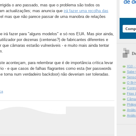
corrigida o ano passado, mas que o problema são todos os
ram actualizações; mas anuncia que
irá fazer uma recolha das
el mas que não parece passar de uma manobra de relações
e irá fazer para "alguns modelos" e só nos EUA. Mas pior ainda,
tilizador por dezenas (centenas?) de fabricantes diferentes e
r que câmaras estarão vulneráveis - e muito mais ainda tentar
m.
De
e aconteçam, para relembrar que é de importância crítica levar
X10 -
io - e que casos de falhas flagrantes como esta (ter passwords
Sabe 
se torna num verdadeiro backdoor) não deveriam ser toleradas.
Senso
O Bi-
Contr
ça
Fitas
Câmar
Phili
Análi
Análi