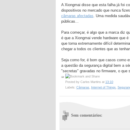
A Xiongmai disse que esta falha já foi 
dispositivos no mercado que nunca fize
câmaras afectadas
. Uma medida saudáv
públicas...
Para começar, é algo que a marca diz qu
é que a Xiongmai vende hardware que é u
que torna extremamente difícil determina
chegar a todos os clientes que as tenha
Seja como for, é bom que casos como est
a questão da segurança digital bem a sér
"secretas" gravadas no firmware, o que 
Posted by
Carlos Martins
at
13:10
Labels:
Câmaras
,
Internet of Things
,
Seguran
Sem comentários: