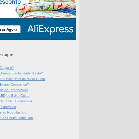
staques
 O que é?
Quanta Electricidade Gasta?
res Eléctricos de Baixo Custo
Horário Compensa?
olo de Temperatura
 LED de Baixo Custo
a IP WiFi Económica
ps Lumiware
se ao Roomba 555
se ao Philips HomeRun