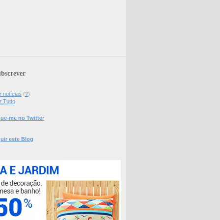
bscrever
 notícias
(
?
)
r Tudo
ue-me no Twitter
uir este Blog