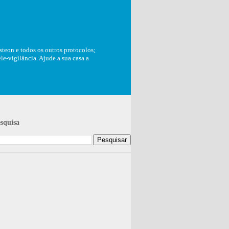
teon e todos os outros protocolos;
e-vigilância. Ajude a sua casa a
squisa