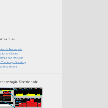
tros Sites
o Até de Madrugada
a fui ao Cinema
lhotes dos Marretas
is Your Amiga Speaking
et Best Secrets
nitorização Electricidade