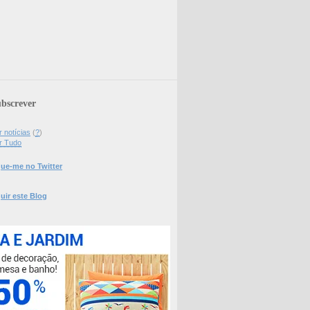
bscrever
 notícias
(
?
)
r Tudo
ue-me no Twitter
uir este Blog