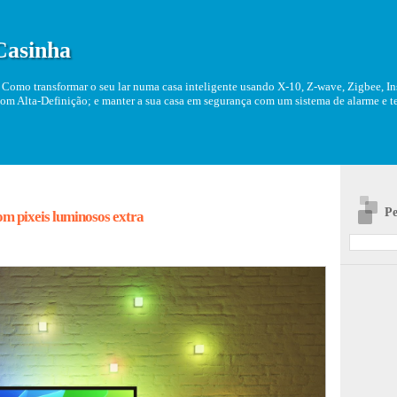
Casinha
Como transformar o seu lar numa casa inteligente usando X-10, Z-wave, Zigbee, Ins
om Alta-Definição; e manter a sua casa em segurança com um sistema de alarme e tel
Pe
om pixeis luminosos extra