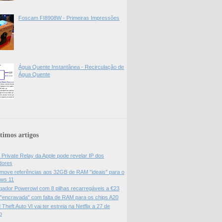
Foscam FI8908W - Primeiras Impressões
Água Quente Instantânea - Recirculação de
Água Quente
timos artigos
 Private Relay da Apple pode revelar IP dos
adores
move referências aos 32GB de RAM "ideais" para o
ws 11
gador Powerowl com 8 pilhas recarregáveis a €23
 "encravada" com falta de RAM para os chips A20
Theft Auto VI vai ter estreia na Netflix a 27 de
o