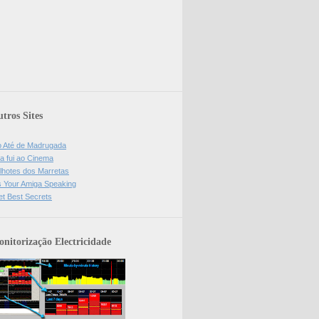
tros Sites
o Até de Madrugada
a fui ao Cinema
lhotes dos Marretas
is Your Amiga Speaking
et Best Secrets
nitorização Electricidade