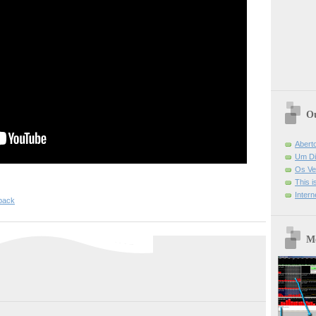
Ou
Abert
Um Di
Os Ve
This 
Intern
tpack
Mo