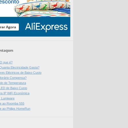
staques
 O que é?
Quanta Electricidade Gasta?
res Eléctricos de Baixo Custo
Horário Compensa?
olo de Temperatura
 LED de Baixo Custo
a IP WiFi Económica
ps Lumiware
se ao Roomba 555
se ao Philips HomeRun