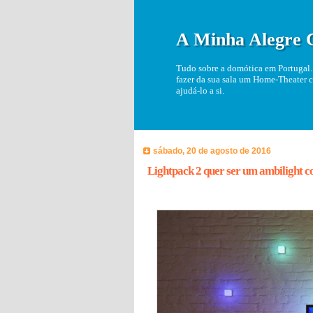
A Minha Alegre 
Tudo sobre a domótica em Portugal. 
fazer da sua sala um Home-Theater c
ajudá-lo a si.
sábado, 20 de agosto de 2016
Lightpack 2 quer ser um ambilight c