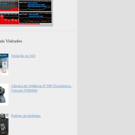
is Visitados
Iniciação ao X10
Câmara de Vigilância IP WiFi Económica -
Foscam FI8908W
Relógio de berlindes