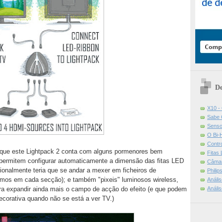
De
X10 -
Sabe 
Senso
O Bi-
Contr
é que este Lightpack 2 conta com alguns pormenores bem
Fitas
permitem configurar automaticamente a dimensão das fitas LED
Câmar
ionalmente teria que se andar a mexer em ficheiros de
Phili
emos em cada secção); e também "pixeis" luminosos wireless,
Análi
Análi
ra expandir ainda mais o campo de acção do efeito (e que podem
corativa quando não se está a ver TV.)