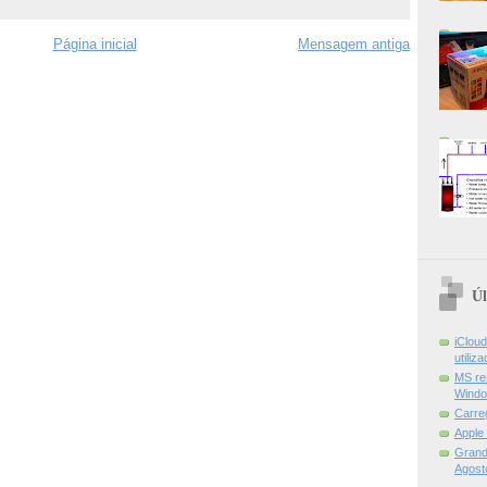
Página inicial
Mensagem antiga
Úl
iCloud
utiliz
MS re
Windo
Carre
Apple
Grand 
Agost