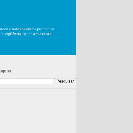
teon e todos os outros protocolos;
e-vigilância. Ajude a sua casa a
squisa