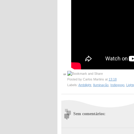
Posted by
Carlos Martins
at
13:18
Labels:
Ambilight
,
Iluminação
,
Indiegogo
,
Ligh
Sem comentários: