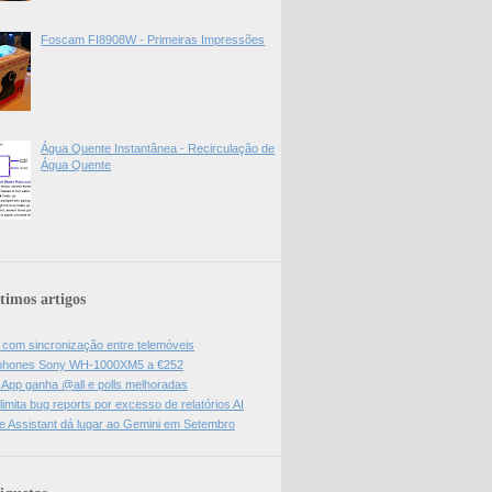
Foscam FI8908W - Primeiras Impressões
Água Quente Instantânea - Recirculação de
Água Quente
timos artigos
l com sincronização entre telemóveis
hones Sony WH-1000XM5 a €252
App ganha @all e polls melhoradas
limita bug reports por excesso de relatórios AI
e Assistant dá lugar ao Gemini em Setembro