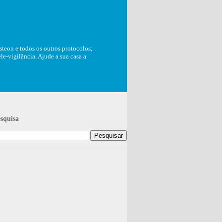
teon e todos os outros protocolos;
e-vigilância. Ajude a sua casa a
squisa