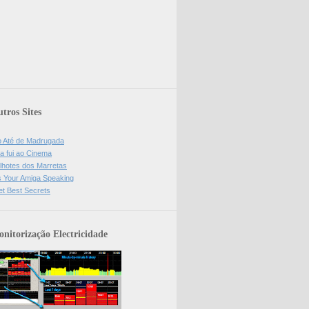
tros Sites
o Até de Madrugada
a fui ao Cinema
lhotes dos Marretas
is Your Amiga Speaking
et Best Secrets
nitorização Electricidade