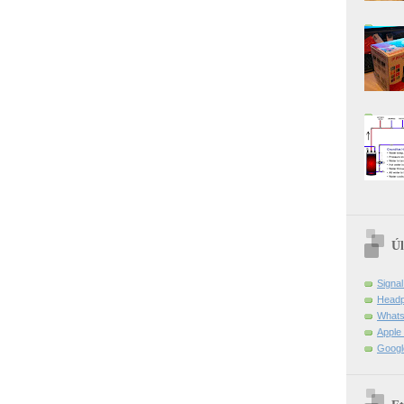
Úl
Signa
Headp
Whats
Apple 
Googl