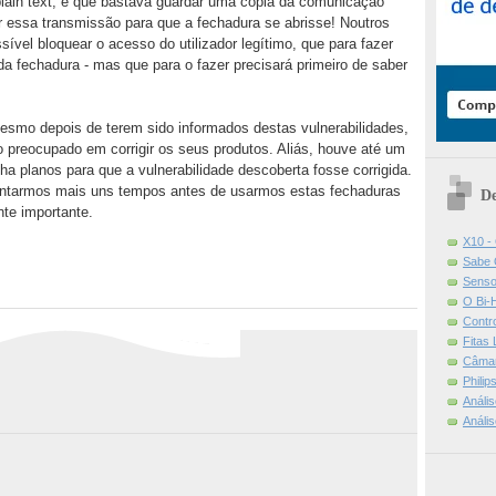
ain text, e que bastava guardar uma cópia da comunicação
ir essa transmissão para que a fechadura se abrisse! Noutros
sível bloquear o acesso do utilizador legítimo, que para fazer
 da fechadura - mas que para o fazer precisará primeiro de saber
esmo depois de terem sido informados destas vulnerabilidades,
o preocupado em corrigir os seus produtos. Aliás, houve até um
a planos para que a vulnerabilidade descoberta fosse corrigida.
guentarmos mais uns tempos antes de usarmos estas fechaduras
De
te importante.
X10 -
Sabe 
Senso
O Bi-
Contr
Fitas
Câmar
Phili
Análi
Análi