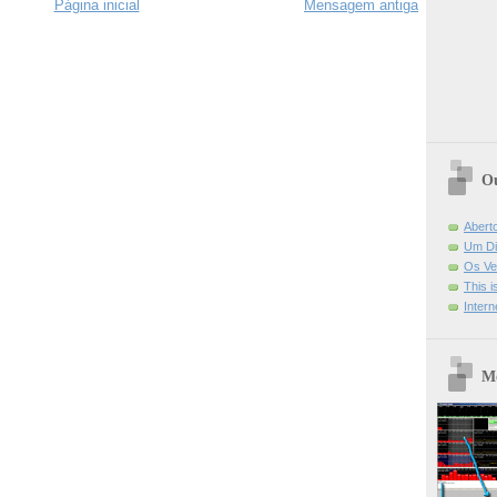
Página inicial
Mensagem antiga
Ou
Abert
Um Di
Os Ve
This 
Intern
Mo