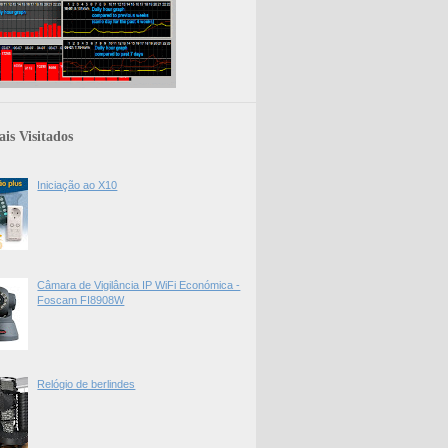
is Visitados
Iniciação ao X10
Câmara de Vigilância IP WiFi Económica -
Foscam FI8908W
Relógio de berlindes