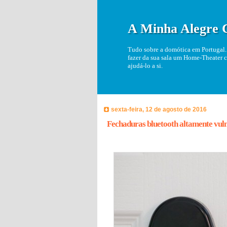
A Minha Alegre 
Tudo sobre a domótica em Portugal. 
fazer da sua sala um Home-Theater c
ajudá-lo a si.
sexta-feira, 12 de agosto de 2016
Fechaduras bluetooth altamente vulne