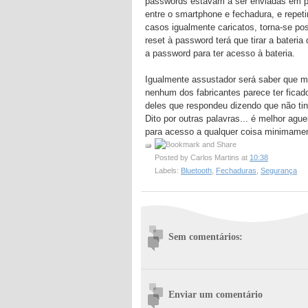
passwords estavam a ser enviadas em pl
entre o smartphone e fechadura, e repet
casos igualmente caricatos, torna-se pos
reset à password terá que tirar a bateria
a password para ter acesso à bateria.
Igualmente assustador será saber que m
nenhum dos fabricantes parece ter ficad
deles que respondeu dizendo que não tinh
Dito por outras palavras... é melhor a
para acesso a qualquer coisa minimamen
Posted by
Carlos Martins
at
10:38
Labels:
Bluetooth
,
Fechaduras
,
Segurança
Sem comentários:
Enviar um comentário