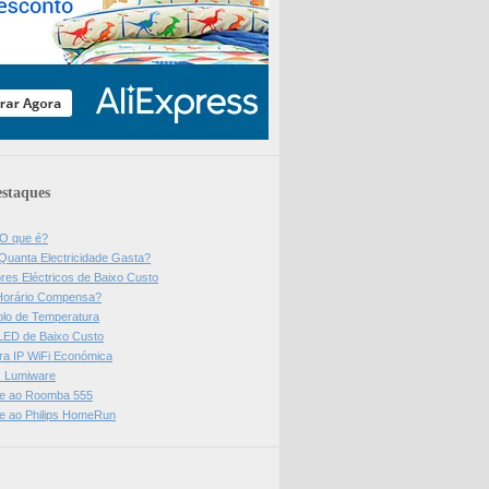
staques
 O que é?
Quanta Electricidade Gasta?
res Eléctricos de Baixo Custo
Horário Compensa?
olo de Temperatura
 LED de Baixo Custo
a IP WiFi Económica
ps Lumiware
se ao Roomba 555
se ao Philips HomeRun