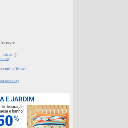
bscrever
 notícias
(
?
)
r Tudo
ue-me no Twitter
uir este Blog