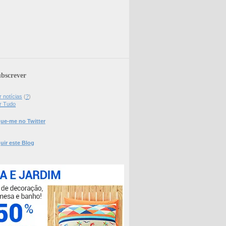
bscrever
 notícias
(
?
)
r Tudo
ue-me no Twitter
uir este Blog