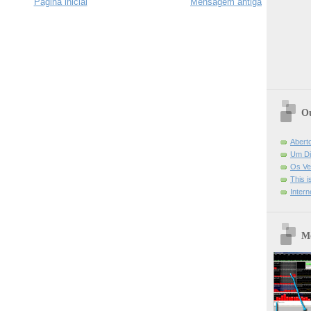
Página inicial
Mensagem antiga
Ou
Abert
Um Di
Os Ve
This 
Intern
Mo