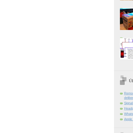
Úl
Remoç
delibe
Signa
Headp
Whats
Apple 