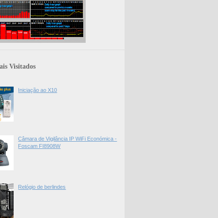
is Visitados
Iniciação ao X10
Câmara de Vigilância IP WiFi Económica -
Foscam FI8908W
Relógio de berlindes