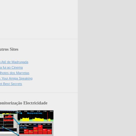
tros Sites
o Até de Madrugada
a fui ao Cinema
lhotes dos Marretas
is Your Amiga Speaking
et Best Secrets
nitorização Electricidade