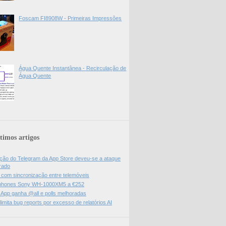
Foscam FI8908W - Primeiras Impressões
Água Quente Instantânea - Recirculação de
Água Quente
timos artigos
ão do Telegram da App Store deveu-se a ataque
rado
l com sincronização entre telemóveis
hones Sony WH-1000XM5 a €252
App ganha @all e polls melhoradas
limita bug reports por excesso de relatórios AI