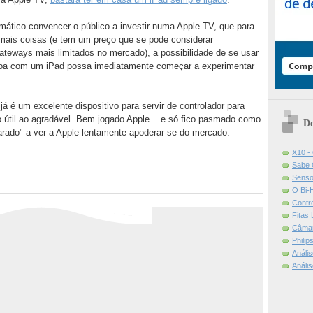
ático convencer o público a investir numa Apple TV, que para
 mais coisas (e tem um preço que se pode considerar
ateways mais limitados no mercado), a possibilidade de se usar
soa com um iPad possa imediatamente começar a experimentar
já é um excelente dispositivo para servir de controlador para
 o útil ao agradável. Bem jogado Apple... e só fico pasmado como
De
arado" a ver a Apple lentamente apoderar-se do mercado.
X10 -
Sabe 
Senso
O Bi-
Contr
Fitas
Câmar
Phili
Análi
Análi