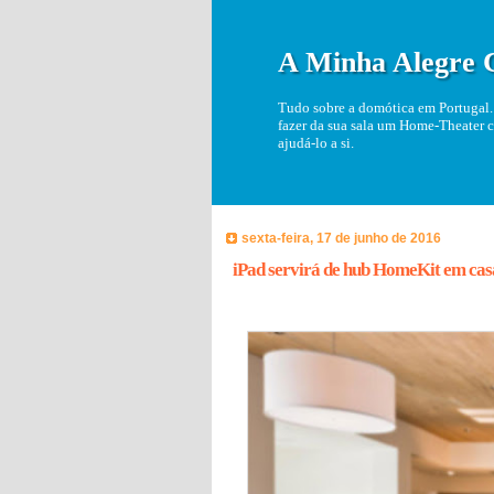
A Minha Alegre 
Tudo sobre a domótica em Portugal. 
fazer da sua sala um Home-Theater c
ajudá-lo a si.
sexta-feira, 17 de junho de 2016
iPad servirá de hub HomeKit em cas