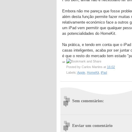
Embora não me pareça que fosse problem
além desta função permite fazer muitas
relativamente económico face a outros g
um iPad vem permitir que qualquer pes
as potencialidades do HomeKit.
Na prática, e tendo em conta que o iPad 
casas inteligentes, acaba por ser juntar
é que o resto do mercado tem estado "p
Posted by
Carlos Martins
at
16:02
Labels:
Apple
,
HomeKit
,
iPad
Sem comentários:
Enviar um comentário