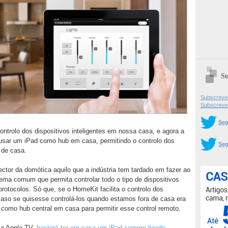
Su
Subscrever
Subscreve
Seg
ontrolo dos dispositivos inteligentes em nossa casa, e agora a
l usar um iPad como hub em casa, permitindo o controlo dos
Seg
 de casa.
ctor da domótica aquilo que a indústria tem tardado em fazer ao
tema comum que permita controlar todo o tipo de dispositivos
tocolos. Só que, se o HomeKit facilita o controlo dos
aso se quisesse controlá-los quando estamos fora de casa era
 como hub central em casa para permitir esse control remoto.
ma Apple TV,
bastará ter em casa um iPad sempre ligado
.