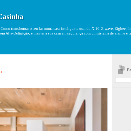
Casinha
Como transformar o seu lar numa casa inteligente usando X-10, Z-wave, Zigbee, Ins
om Alta-Definição; e manter a sua casa em segurança com um sistema de alarme e tel
Pe
a