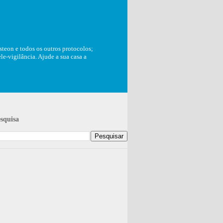
teon e todos os outros protocolos;
e-vigilância. Ajude a sua casa a
squisa