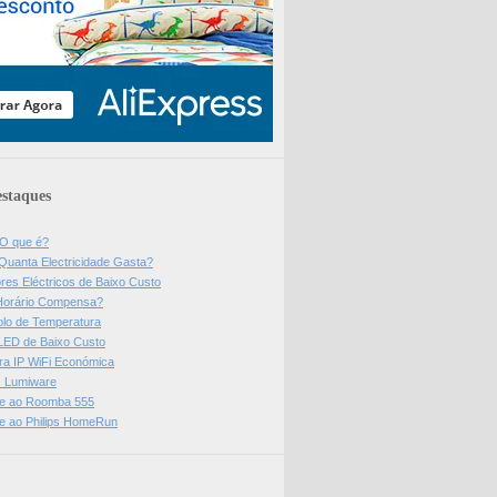
staques
 O que é?
Quanta Electricidade Gasta?
res Eléctricos de Baixo Custo
Horário Compensa?
olo de Temperatura
 LED de Baixo Custo
a IP WiFi Económica
ps Lumiware
se ao Roomba 555
se ao Philips HomeRun