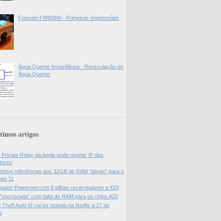
Foscam FI8908W - Primeiras Impressões
Água Quente Instantânea - Recirculação de
Água Quente
timos artigos
 Private Relay da Apple pode revelar IP dos
adores
move referências aos 32GB de RAM "ideais" para o
ws 11
gador Powerowl com 8 pilhas recarregáveis a €23
 "encravada" com falta de RAM para os chips A20
Theft Auto VI vai ter estreia na Netflix a 27 de
o