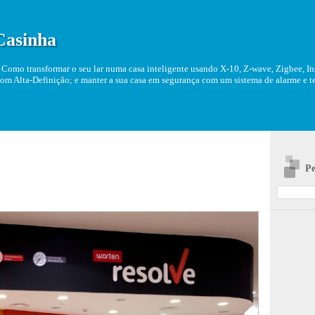
Casinha
Como transformar o seu lar numa casa inteligente usando X-10, Z-wave, Zigbee, Ins
om Alta-Definição; e manter a sua casa em segurança com um sistema de alarme e tel
Pe