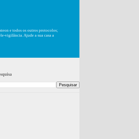
teon e todos os outros protocolos;
e-vigilância. Ajude a sua casa a
squisa