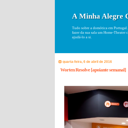
A Minha Alegre 
Tudo sobre a domótica em Portugal. 
fazer da sua sala um Home-Theater c
ajudá-lo a si.
quarta-feira, 6 de abril de 2016
Worten Resolve [apoiante semanal]