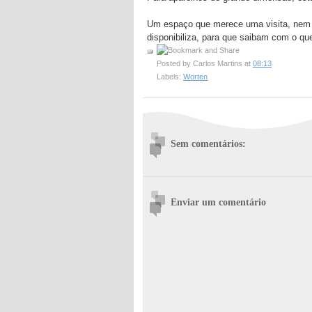
Um espaço que merece uma visita, nem q
disponibiliza, para que saibam com o q
Posted by
Carlos Martins
at
08:13
Labels:
Worten
Sem comentários:
Enviar um comentário