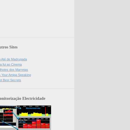
tros Sites
o Até de Madrugada
a fui ao Cinema
lhotes dos Marretas
is Your Amiga Speaking
et Best Secrets
nitorização Electricidade