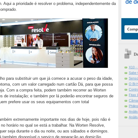
. Aqui a prioridade é resolver o problema, independentemente da
 comprado.
De
X10 -
Sabe 
lho para substituir um que já comece a acusar o peso da idade,
Senso
O Bi-
etoma, com um valor carregado num cartão Dá, para que possa
Contr
loja. Com a compra feita, podem também recorrer ao Worten
Fitas
s de instalação; e também por lá poderão encontrar seguros de
Câmar
 quem prefere usar os seus equipamentos com total
Phili
Análi
Análi
ambém extremamente importante nos dias de hoje, pois não é
s no horário no qual se está a trabalhar. Na Worten Resolve,
 quer seja durante o dia ou noite, ou aos sábados e domingos.
 também disponível o serviço de reparação ao domicílio.