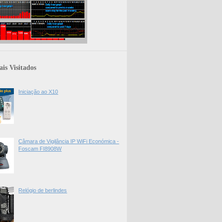
is Visitados
Iniciação ao X10
Câmara de Vigilância IP WiFi Económica -
Foscam FI8908W
Relógio de berlindes