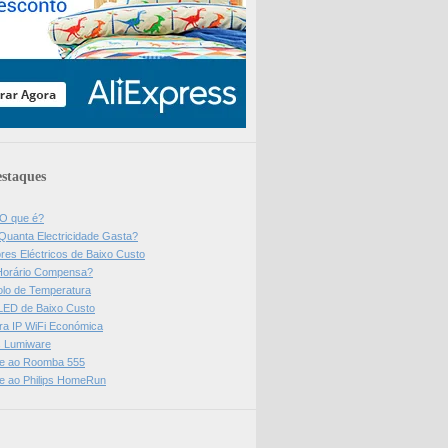
staques
 O que é?
Quanta Electricidade Gasta?
res Eléctricos de Baixo Custo
Horário Compensa?
olo de Temperatura
 LED de Baixo Custo
a IP WiFi Económica
ps Lumiware
se ao Roomba 555
se ao Philips HomeRun