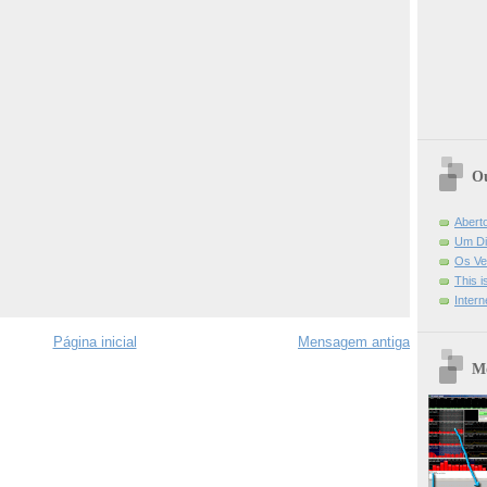
Ou
Abert
Um Di
Os Ve
This 
Intern
Página inicial
Mensagem antiga
Mo