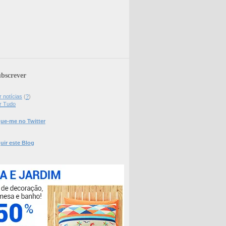
bscrever
 notícias
(
?
)
r Tudo
ue-me no Twitter
uir este Blog