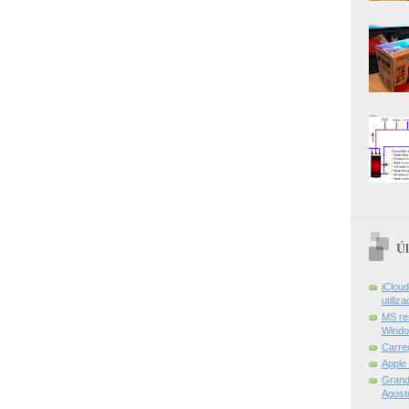
Úl
iCloud
utiliz
MS re
Windo
Carre
Apple
Grand 
Agost