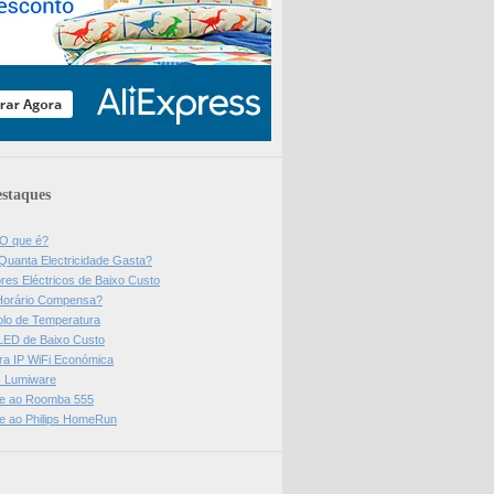
staques
 O que é?
Quanta Electricidade Gasta?
res Eléctricos de Baixo Custo
Horário Compensa?
olo de Temperatura
 LED de Baixo Custo
a IP WiFi Económica
ps Lumiware
se ao Roomba 555
se ao Philips HomeRun