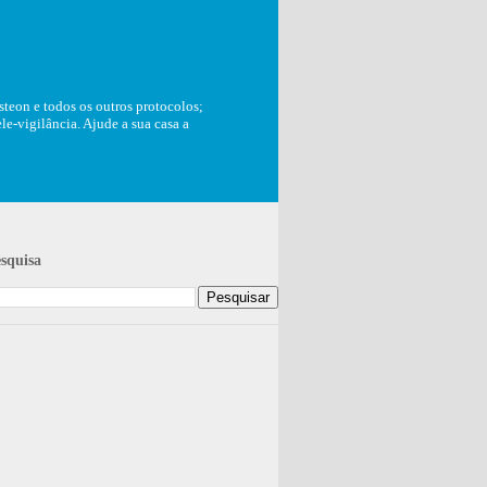
teon e todos os outros protocolos;
e-vigilância. Ajude a sua casa a
squisa