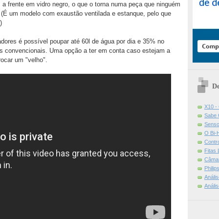
 a frente em vidro negro, o que o torna numa peça que ninguém
. (É um modelo com exaustão ventilada e estanque, pelo que
)
ores é possível poupar até 60l de água por dia e 35% no
s convencionais. Uma opção a ter em conta caso estejam a
ocar um "velho".
De
X10 -
Sabe 
Senso
O Bi-
Contr
Fitas
Câmar
Phili
Análi
Análi