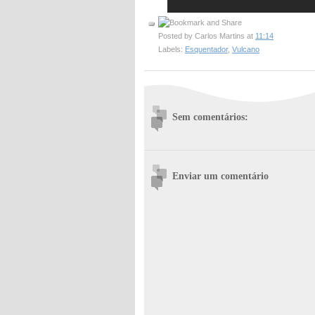
Posted by
Carlos Martins
at
11:14
Labels:
Esquentador
,
Vulcano
Sem comentários:
Enviar um comentário