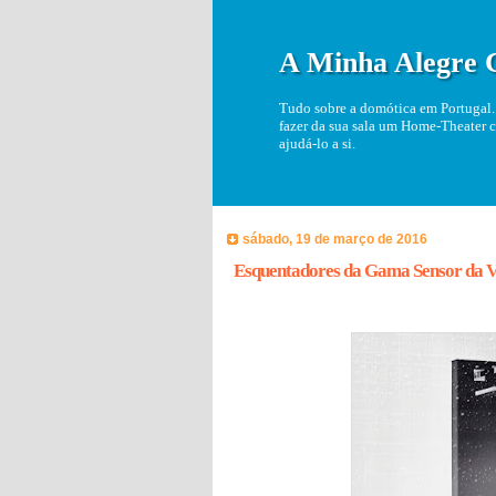
A Minha Alegre 
Tudo sobre a domótica em Portugal. 
fazer da sua sala um Home-Theater c
ajudá-lo a si.
sábado, 19 de março de 2016
Esquentadores da Gama Sensor da V