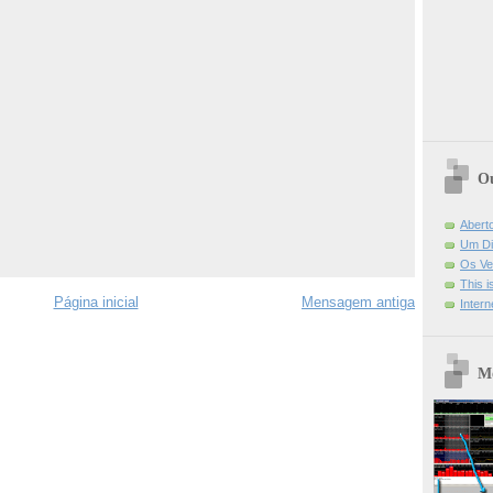
Ou
Abert
Um Di
Os Ve
This 
Página inicial
Mensagem antiga
Intern
Mo