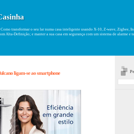
Casinha
Como transformar o seu lar numa casa inteligente usando X-10, Z-wave, Zigbee, Ins
om Alta-Definição; e manter a sua casa em segurança com um sistema de alarme e tel
Pe
ulcano ligam-se ao smartphone