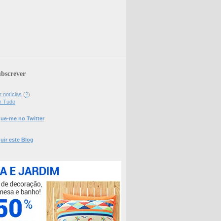
bscrever
 notícias
(
?
)
r Tudo
ue-me no Twitter
uir este Blog