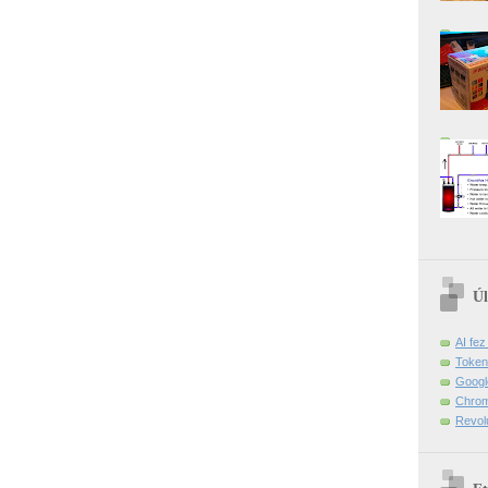
Úl
AI fe
Token
Googl
Chrom
Revol