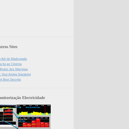
tros Sites
o Até de Madrugada
a fui ao Cinema
lhotes dos Marretas
is Your Amiga Speaking
et Best Secrets
nitorização Electricidade