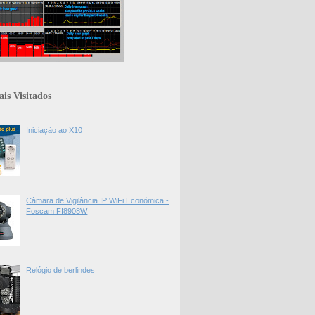
is Visitados
Iniciação ao X10
Câmara de Vigilância IP WiFi Económica -
Foscam FI8908W
Relógio de berlindes