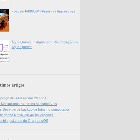
Foscam FI8908W - Primeiras Impressões
Água Quente Instantânea - Recirculação de
Água Quente
timos artigos
z preço da RAM recuar 20 anos
 Monitor mostra tokens AI disponíveis
e Drive perde backup de fotos no computador
e ganha Netflix em 4K no Windows
ut bloqueia uso do GrapheneOS