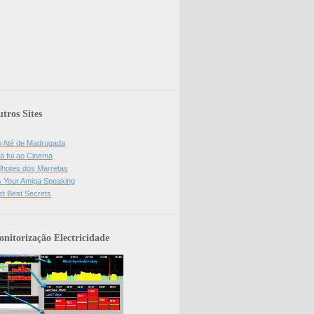
tros Sites
o Até de Madrugada
a fui ao Cinema
lhotes dos Marretas
is Your Amiga Speaking
et Best Secrets
nitorização Electricidade