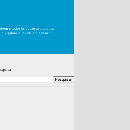
teon e todos os outros protocolos;
e-vigilância. Ajude a sua casa a
squisa