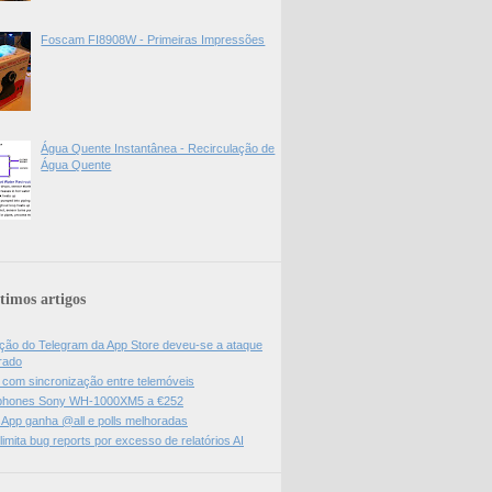
Foscam FI8908W - Primeiras Impressões
Água Quente Instantânea - Recirculação de
Água Quente
timos artigos
ão do Telegram da App Store deveu-se a ataque
rado
l com sincronização entre telemóveis
hones Sony WH-1000XM5 a €252
App ganha @all e polls melhoradas
limita bug reports por excesso de relatórios AI