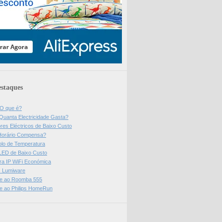
staques
 O que é?
Quanta Electricidade Gasta?
res Eléctricos de Baixo Custo
Horário Compensa?
olo de Temperatura
 LED de Baixo Custo
a IP WiFi Económica
ps Lumiware
se ao Roomba 555
se ao Philips HomeRun