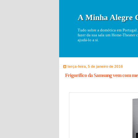
A Minha Alegre 
Tudo sobre a domótica em Portugal. 
fazer da sua sala um Home-Theater c
ajudá-lo a si.
terça-feira, 5 de janeiro de 2016
Frigorífico da Samsung vem com me