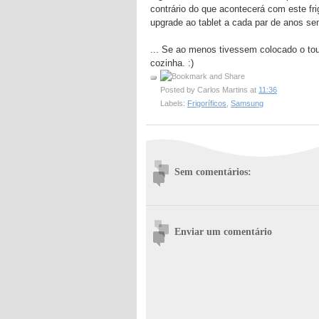
contrário do que acontecerá com este fr
upgrade ao tablet a cada par de anos sem 
... Se ao menos tivessem colocado o tou
cozinha. :)
Posted by
Carlos Martins
at
11:36
Labels:
Frigoríficos
,
Samsung
Sem comentários:
Enviar um comentário