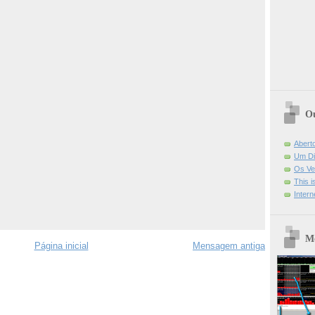
Ou
Abert
Um Di
Os Ve
This 
Intern
Mo
Página inicial
Mensagem antiga