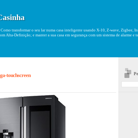
Casinha
Como transformar o seu lar numa casa inteligente usando X-10, Z-wave, Zigbee, Ins
om Alta-Definição; e manter a sua casa em segurança com um sistema de alarme e tel
Pe
ga-touchscreen