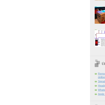
Úl
Remoç
delibe
Signa
Headp
Whats
Apple 