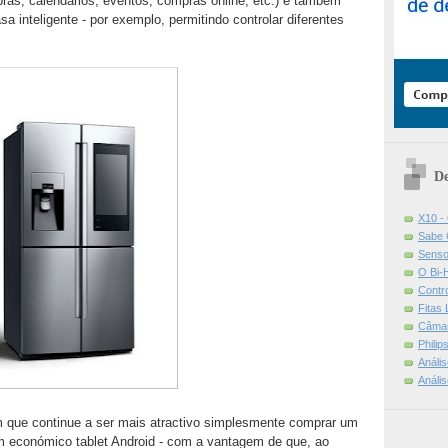
pras, calendários, eventos, compras online, etc.) e também
a inteligente - por exemplo, permitindo controlar diferentes
De
X10 -
Sabe 
Senso
O Bi-
Contr
Fitas
Câmar
Phili
Análi
Análi
m que continue a ser mais atractivo simplesmente comprar um
a um económico tablet Android - com a vantagem de que, ao