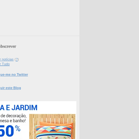
bscrever
 notícias
(
?
)
r Tudo
ue-me no Twitter
uir este Blog