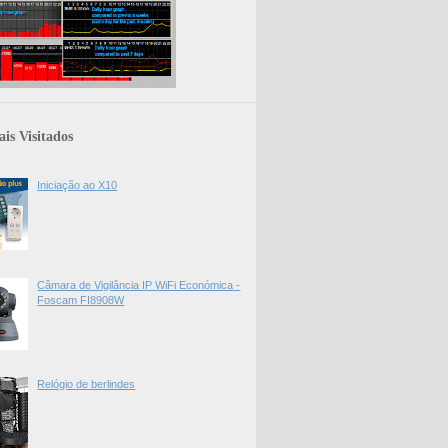
is Visitados
Iniciação ao X10
Câmara de Vigilância IP WiFi Económica -
Foscam FI8908W
Relógio de berlindes