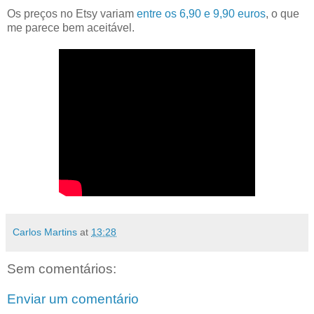
Os preços no Etsy variam
entre os 6,90 e 9,90 euros
, o que
me parece bem aceitável.
Carlos Martins
at
13:28
Sem comentários:
Enviar um comentário