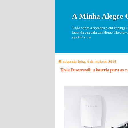
A Minha Alegre 
Tudo sobre a domótica em Portugal. 
fazer da sua sala um Home-Theater c
ajudá-lo a si.
segunda-feira, 4 de maio de 2015
Tesla Powerwall: a bateria para as c