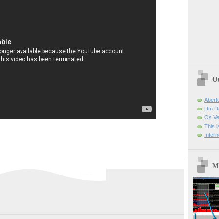
Ou
Abert
Um Di
Os Ve
This 
Intern
Mo