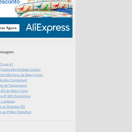
staques
 O que é?
Quanta Electricidade Gasta?
res Eléctricos de Baixo Custo
Horário Compensa?
olo de Temperatura
 LED de Baixo Custo
a IP WiFi Económica
ps Lumiware
se ao Roomba 555
se ao Philips HomeRun