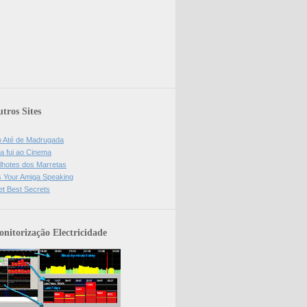
tros Sites
o Até de Madrugada
a fui ao Cinema
lhotes dos Marretas
is Your Amiga Speaking
et Best Secrets
nitorização Electricidade