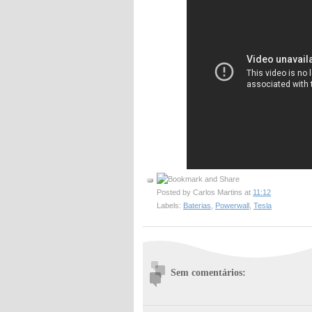
Posted by
Carlos Martins
at
11:12
Labels:
Baterias
,
Powerwall
,
Tesla
Sem comentários: