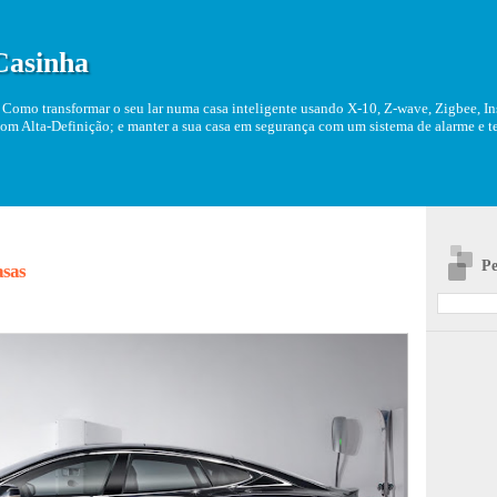
Casinha
Como transformar o seu lar numa casa inteligente usando X-10, Z-wave, Zigbee, Ins
om Alta-Definição; e manter a sua casa em segurança com um sistema de alarme e tel
Pe
asas