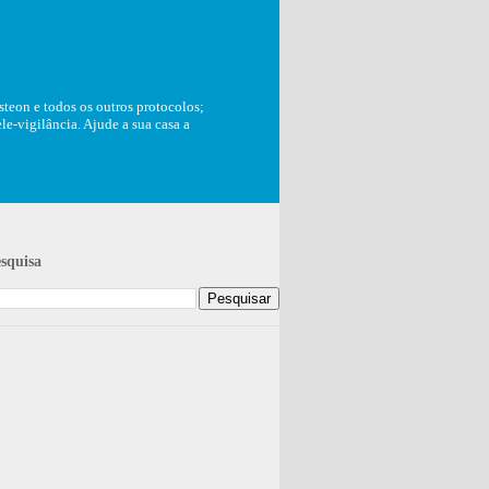
teon e todos os outros protocolos;
e-vigilância. Ajude a sua casa a
squisa