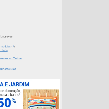
bscrever
 notícias
(
?
)
r Tudo
ue-me no Twitter
uir este Blog