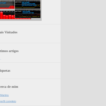
is Visitados
timos artigos
..
iquetas
erca de mim
 Martins
erfil completo