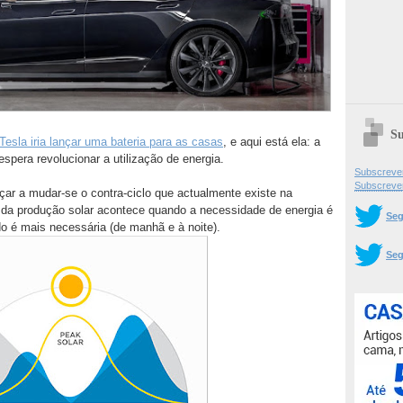
Su
Tesla iria lançar uma bateria para as casas
, e aqui está ela: a
spera revolucionar a utilização de energia.
Subscrever
Subscreve
çar a mudar-se o contra-ciclo que actualmente existe na
o da produção solar acontece quando a necessidade de energia é
Seg
do é mais necessária (de manhã e à noite).
Seg