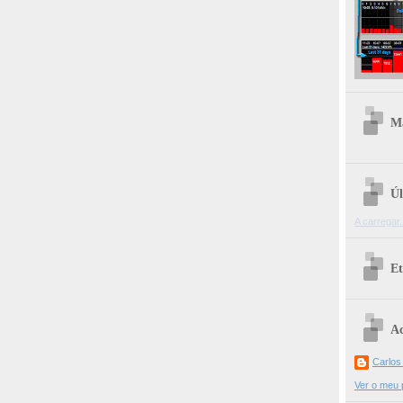
Ma
Úl
A carregar.
Et
Ac
Carlos
Ver o meu p