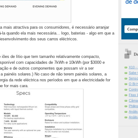
a mais atractiva para os consumidores, é necessário arranjar
á-la quando ela mais necessária... logo, baterias - algo em que a
desenvolvimento dos seus carros eléctricos.
De
 iões de lítio que tem tamanho relativamente compacto,
 disponível com capacidades de 7kWh e 10kWh (por $3000 e
X10 -
lação e de outros componentes que possam vir a ser
Sabe 
a painéis solares.) No caso de não terem painéis solares, a
Senso
gia da rede eléctrica nos períodos em que a electricidade for
O Bi-
ue for mais cara.
Contr
Fitas
Câmar
Phili
Análi
Análi