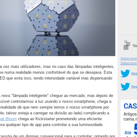
Su
Subscrever
Subscreve
vez mais utilizadores, mas no caso das lâmpadas inteligentes,
a-se numa realidade menos confortável do que se desejava. Esta
Seg
D que evita isso, tendo intensidade variável mas dispensando
Seg
ova "lâmpada inteligente" chegue ao mercado; mas depois de
ssível controlarmos a luz usando o nosso smartphone, chega a
realidade de que nem sempre temos o nosso smartphone por
e; talvez esteja a carregar na divisão ao lado) complicando a
eaf Bloom
chega ao Kickstarter prometendo uma eficiente
 qualquer tipo de app para controlar a sua luminosidade.
essita de um dimmer convencional para a controlar; optando por