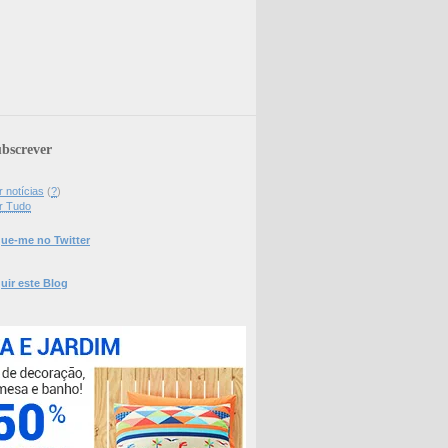
bscrever
 notícias
(
?
)
r Tudo
ue-me no Twitter
uir este Blog