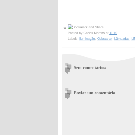
Posted by
Carlos Martins
at
11:10
Labels:
Iluminação
,
Kickstarter
,
Lâmpadas
,
L
Sem comentários:
Enviar um comentário