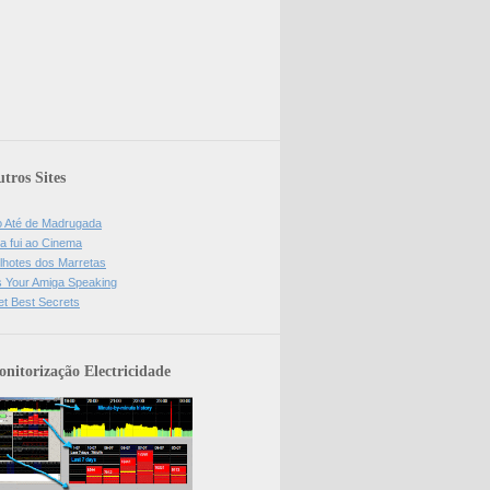
tros Sites
o Até de Madrugada
a fui ao Cinema
lhotes dos Marretas
is Your Amiga Speaking
et Best Secrets
nitorização Electricidade