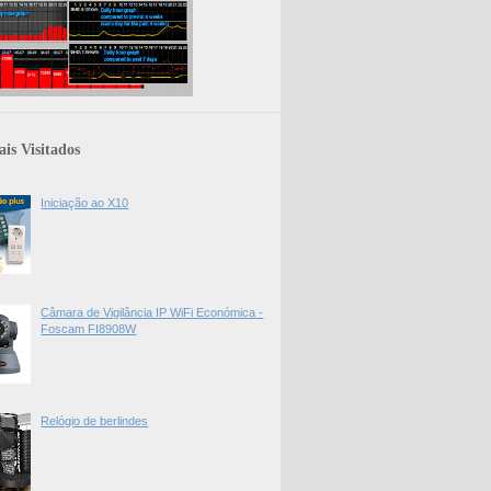
is Visitados
Iniciação ao X10
Câmara de Vigilância IP WiFi Económica -
Foscam FI8908W
Relógio de berlindes