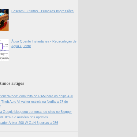
Foscam FI8908W - Primeiras Impressões
Água Quente Instantânea - Recirculação de
Água Quente
timos artigos
 "encravada" com falta de RAM para os chips A20
Theft Auto VI vai ter estreia na Netflix a 27 de
o
da Google bloqueou centenas de sites no Blogger
0 Ultra e o mistério dos updates
gador Anker 200 W GaN 6 portas a €56