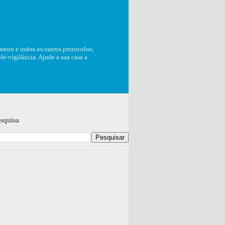
teon e todos os outros protocolos;
e-vigilância. Ajude a sua casa a
squisa