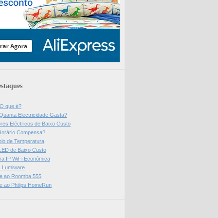
staques
 O que é?
Quanta Electricidade Gasta?
res Eléctricos de Baixo Custo
Horário Compensa?
olo de Temperatura
 LED de Baixo Custo
a IP WiFi Económica
ps Lumiware
se ao Roomba 555
se ao Philips HomeRun