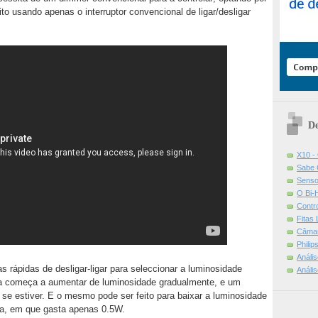
to usando apenas o interruptor convencional de ligar/desligar
De
X10 -
Sabe 
Senso
O Bi-
Contr
Fitas
Câmar
Phili
Análi
 rápidas de desligar-ligar para seleccionar a luminosidade
Análi
la começa a aumentar de luminosidade gradualmente, e um
e se estiver. E o mesmo pode ser feito para baixar a luminosidade
na, em que gasta apenas 0.5W.