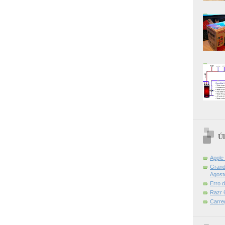
Úl
Apple
Grand 
Agost
Erro 
Razr 6
Carre