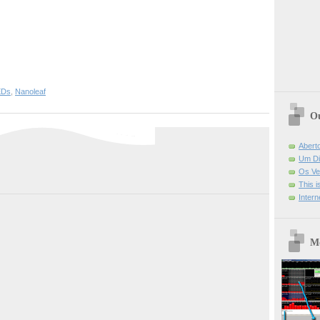
EDs
,
Nanoleaf
Ou
Abert
Um Di
Os Ve
This 
Intern
Mo