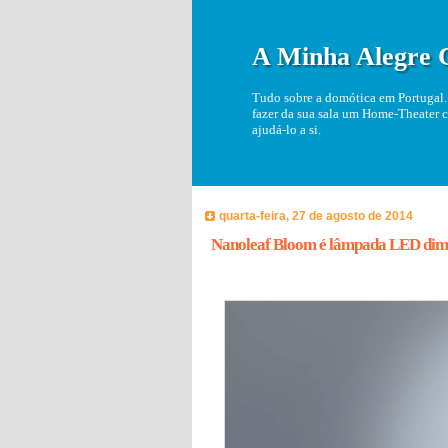
A Minha Alegre 
Tudo sobre a domótica em Portugal. 
fazer da sua sala um Home-Theater c
ajudá-lo a si.
quarta-feira, 27 de agosto de 2014
Nanoleaf Bloom é lâmpada LED dim