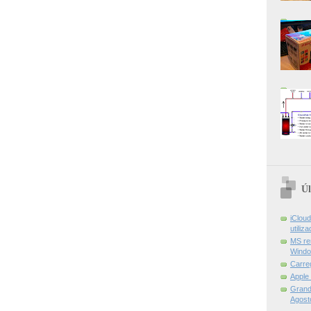
Úl
iCloud
utiliz
MS re
Windo
Carre
Apple
Grand 
Agost