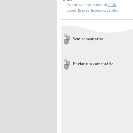
Posted by
Carlos Martins
at
10:28
Labels:
Estores
,
Indiegogo
,
Janelas
Sem comentários:
Enviar um comentário