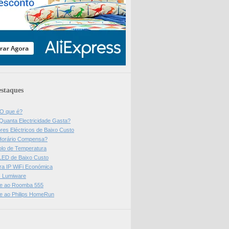
staques
 O que é?
Quanta Electricidade Gasta?
res Eléctricos de Baixo Custo
Horário Compensa?
olo de Temperatura
 LED de Baixo Custo
a IP WiFi Económica
ps Lumiware
se ao Roomba 555
se ao Philips HomeRun