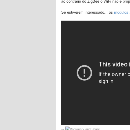
ao contrário do ZigBee o WiFi não é pr
Se estiverem interessado... os
módulos 