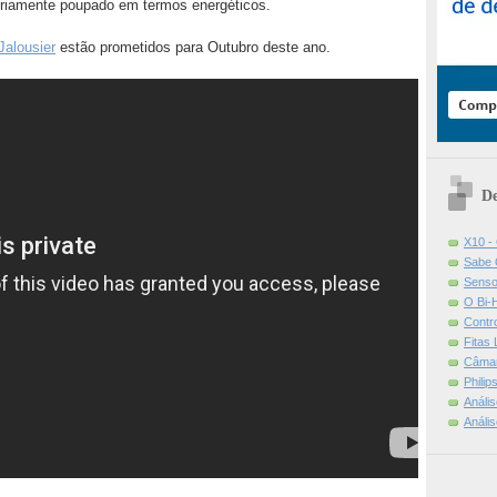
opriamente poupado em termos energéticos.
Jalousier
estão prometidos para Outubro deste ano.
De
X10 -
Sabe 
Senso
O Bi-
Contr
Fitas
Câmar
Phili
Análi
Análi