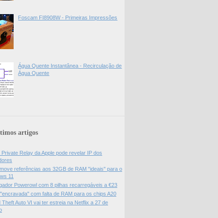
Foscam FI8908W - Primeiras Impressões
Água Quente Instantânea - Recirculação de
Água Quente
timos artigos
 Private Relay da Apple pode revelar IP dos
adores
move referências aos 32GB de RAM "ideais" para o
ws 11
gador Powerowl com 8 pilhas recarregáveis a €23
 "encravada" com falta de RAM para os chips A20
Theft Auto VI vai ter estreia na Netflix a 27 de
o