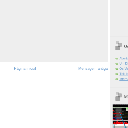
Ou
Abert
Um Di
Página inicial
Mensagem antiga
Os Ve
This 
Intern
Mo