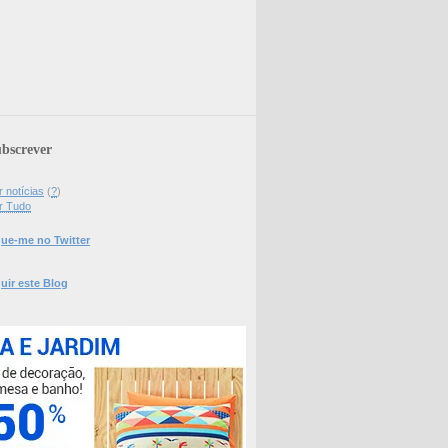
bscrever
 notícias
(
?
)
r Tudo
ue-me no Twitter
uir este Blog