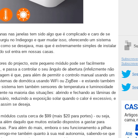
nas nas janelas tem sido algo que é complicado e caro de se
urgiu no Indiegogo e quer mudar isso, oferecendo um sistema
Su
 como se desejava, mas que é extremamente simples de instalar
do sol entra em nossas casas.
Subscrever
res do projecto, este pequeno módulo pode ser facilmente
Subscreve
e passa a controlar o seu ângulo de abertura (infelizmente não
Seg
ntagem é que, para além de permitir o controlo manual usando um
istemas de domótica usando WiFi ou ZigBee - e estando também
e sistema tem também sensores de temperatura e luminosidade
Seg
nte na maioria das situações: abrindo e fechando as lâminas de
sário, reduzindo a exposição solar quando o calor é excessivo, e
assim se deseja.
ódulos custa cerca de $99 (mais $20 para portes) - ou seja,
ra além daquilo que muitos estarão dispostos a gastar para
asas. Para além do mais, embora o seu funcionamento a pilhas
nterrogo-me também quanto à sua real autonomia, sabendo-se que