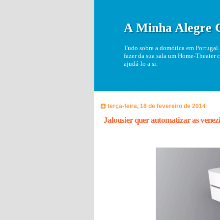
A Minha Alegre 
Tudo sobre a domótica em Portugal. 
fazer da sua sala um Home-Theater c
ajudá-lo a si.
terça-feira, 18 de fevereiro de 2014
Jalousier quer automatizar as venez