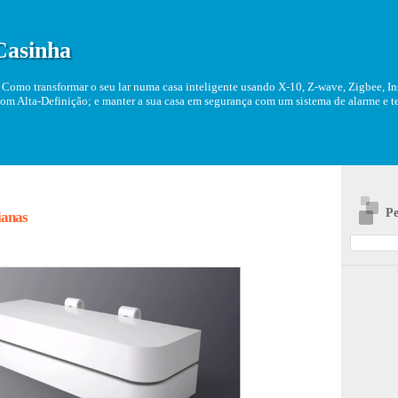
Casinha
Como transformar o seu lar numa casa inteligente usando X-10, Z-wave, Zigbee, Ins
om Alta-Definição; e manter a sua casa em segurança com um sistema de alarme e tel
Pe
ianas