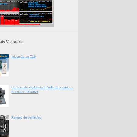
is Visitados
Iniciação ao X10
Câmara de Vigilância IP WiFi Económica -
Foscam FI8908W
Relógio de berlindes