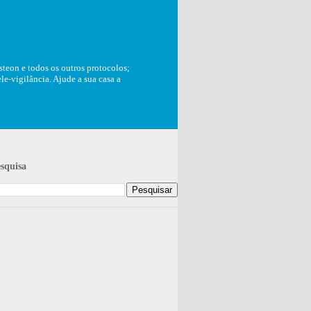
teon e todos os outros protocolos;
e-vigilância. Ajude a sua casa a
squisa