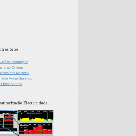
tros Sites
o Até de Madrugada
a fui ao Cinema
lhotes dos Marretas
is Your Amiga Speaking
et Best Secrets
nitorização Electricidade