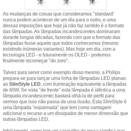
As mudanças de coisas que consideramos "standard"
nunca podem acontecer de um dia para o outro, e uma
dessas imposições que hoje já não faz sentido é o formato
das lâmpadas. As lâmpadas incandescentes dominaram
durante longas décadas, fazendo com que o formato das
lâmpadas fosse aquele que todos conhecemos (mesmo
existindo inúmeras variantes). Mas hoje em dia, com a
tecnologia LED - e futuramente os OLED - podemos
finalmente recomeçar "do zero".
Talvez para servir como exemplo disso mesmo, a Philips
prepara-se para lançar uma linha de lâmpadas LED planas:
as
SlimStyle LED
, com iluminação equivalente a lâmpadas
de 60W. Se vista "de frente" esta lâmpada é idêntica a uma
lâmpada incandescente; bastará olhá-la de perfil para
vermos que isso não passa de uma ilusão. Esta SlimStyle é
uma lâmpada "espalmada" que tem como vantagem
adicional o recurso a um dissipador de menor dimensão que
outras lâmpadas LED.
Infelizmente, como tem um casquilho de rosca signfica que