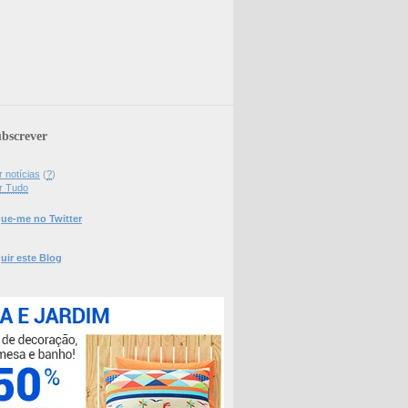
bscrever
 notícias
(
?
)
r Tudo
ue-me no Twitter
uir este Blog