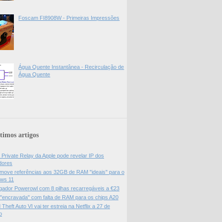
Foscam FI8908W - Primeiras Impressões
Água Quente Instantânea - Recirculação de
Água Quente
timos artigos
 Private Relay da Apple pode revelar IP dos
adores
move referências aos 32GB de RAM "ideais" para o
ws 11
gador Powerowl com 8 pilhas recarregáveis a €23
 "encravada" com falta de RAM para os chips A20
Theft Auto VI vai ter estreia na Netflix a 27 de
o