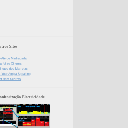
tros Sites
o Até de Madrugada
a fui ao Cinema
lhotes dos Marretas
is Your Amiga Speaking
et Best Secrets
nitorização Electricidade