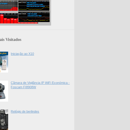
is Visitados
Iniciação ao X10
Câmara de Vigilância IP WiFi Económica -
Foscam FI8908W
Relógio de berlindes