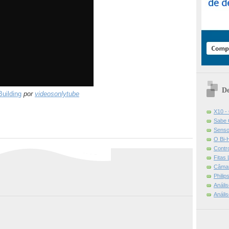
De
Building
por
videosonlytube
X10 -
Sabe 
Senso
O Bi-
Contr
Fitas
Câmar
Phili
Análi
Análi