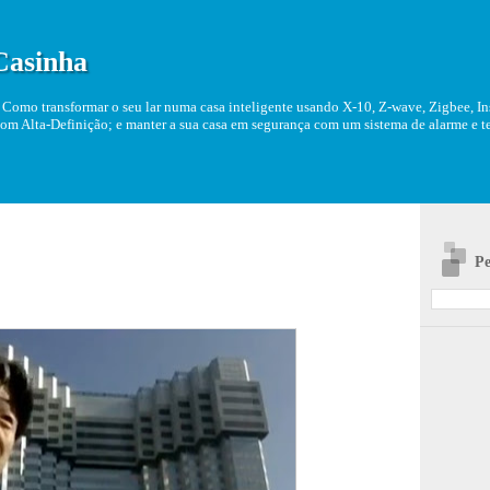
Casinha
Como transformar o seu lar numa casa inteligente usando X-10, Z-wave, Zigbee, Ins
om Alta-Definição; e manter a sua casa em segurança com um sistema de alarme e tel
Pe