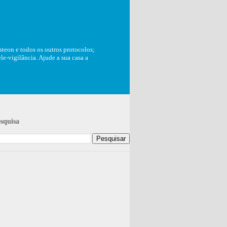
teon e todos os outros protocolos;
e-vigilância. Ajude a sua casa a
squisa