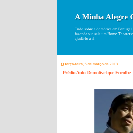
A Minha Alegre 
Tudo sobre a domótica em Portugal. 
fazer da sua sala um Home-Theater c
ajudá-lo a si.
terça-feira, 5 de março de 2013
Prédio Auto-Demolível que Encolhe