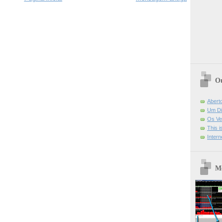
Ou
Abert
Um Di
Os Ve
This 
Intern
Mo