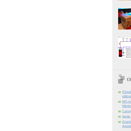
Úl
iCloud
utiliz
MS re
Windo
Carre
Apple
Grand 
Agost