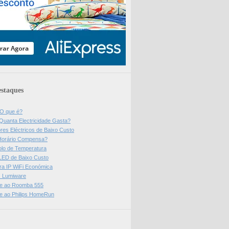
staques
 O que é?
Quanta Electricidade Gasta?
res Eléctricos de Baixo Custo
Horário Compensa?
olo de Temperatura
 LED de Baixo Custo
a IP WiFi Económica
ps Lumiware
se ao Roomba 555
se ao Philips HomeRun