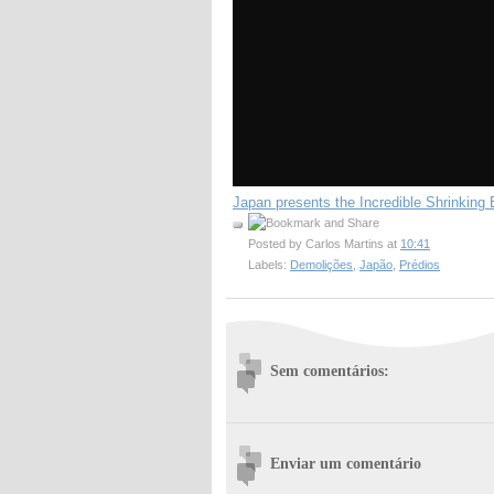
Japan presents the Incredible Shrinking 
Posted by
Carlos Martins
at
10:41
Labels:
Demolições
,
Japão
,
Prédios
Sem comentários:
Enviar um comentário