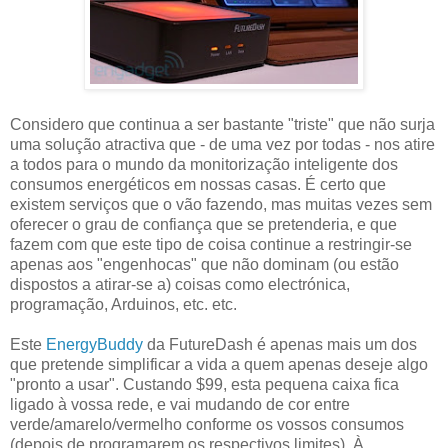
Considero que continua a ser bastante "triste" que não surja
uma solução atractiva que - de uma vez por todas - nos atire
a todos para o mundo da monitorização inteligente dos
consumos energéticos em nossas casas. É certo que
existem serviços que o vão fazendo, mas muitas vezes sem
oferecer o grau de confiança que se pretenderia, e que
fazem com que este tipo de coisa continue a restringir-se
apenas aos "engenhocas" que não dominam (ou estão
dispostos a atirar-se a) coisas como electrónica,
programação, Arduinos, etc. etc.
Este
EnergyBuddy
da FutureDash é apenas mais um dos
que pretende simplificar a vida a quem apenas deseje algo
"pronto a usar". Custando $99, esta pequena caixa fica
ligado à vossa rede, e vai mudando de cor entre
verde/amarelo/vermelho conforme os vossos consumos
(depois de programarem os respectivos limites). À