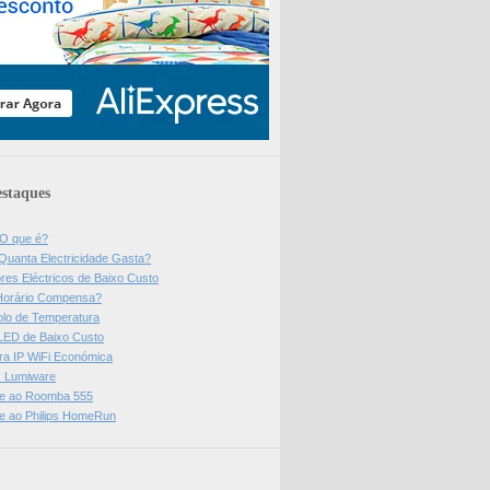
staques
 O que é?
Quanta Electricidade Gasta?
res Eléctricos de Baixo Custo
Horário Compensa?
olo de Temperatura
 LED de Baixo Custo
a IP WiFi Económica
ps Lumiware
se ao Roomba 555
se ao Philips HomeRun