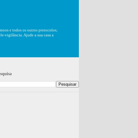
teon e todos os outros protocolos;
e-vigilância. Ajude a sua casa a
squisa