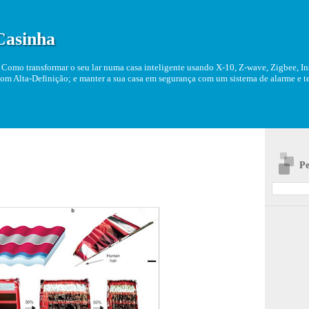
Casinha
Como transformar o seu lar numa casa inteligente usando X-10, Z-wave, Zigbee, Ins
om Alta-Definição; e manter a sua casa em segurança com um sistema de alarme e tel
Pe