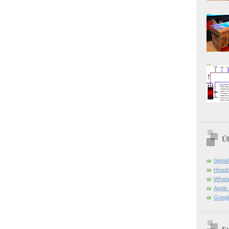
Úl
Signa
Headp
Whats
Apple 
Googl