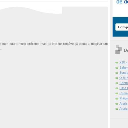
l num futuro muito próximo, mas se isto for rentável já estou a imaginar um
..
De
X10 -
Sabe 
Senso
O Bi-
Contr
Fitas
Câmar
Phili
Análi
Análi