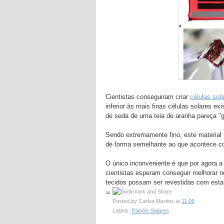
Cientistas conseguiram criar
células sol
inferior às mais finas células solares e
de seda de uma teia de aranha pareça "g
Sendo extremamente fino, este material t
de forma semelhante ao que acontece c
O único inconveniente é que por agora a 
cientistas esperam conseguir melhorar n
tecidos possam ser revestidas com estas 
Posted by
Carlos Martins
at
11:06
Labels:
Painéis Solares