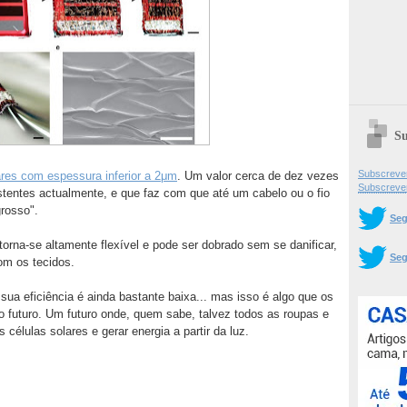
Su
Subscrever
ares com espessura inferior a 2μm
. Um valor cerca de dez vezes
Subscreve
xistentes actualmente, e que faz com que até um cabelo ou o fio
rosso".
Seg
orna-se altamente flexível e pode ser dobrado sem se danificar,
Seg
om os tecidos.
sua eficiência é ainda bastante baixa... mas isso é algo que os
o futuro. Um futuro onde, quem sabe, talvez todos as roupas e
células solares e gerar energia a partir da luz.