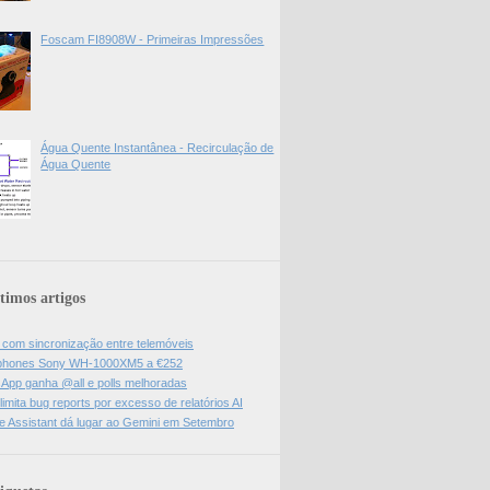
Foscam FI8908W - Primeiras Impressões
Água Quente Instantânea - Recirculação de
Água Quente
timos artigos
l com sincronização entre telemóveis
hones Sony WH-1000XM5 a €252
App ganha @all e polls melhoradas
limita bug reports por excesso de relatórios AI
e Assistant dá lugar ao Gemini em Setembro