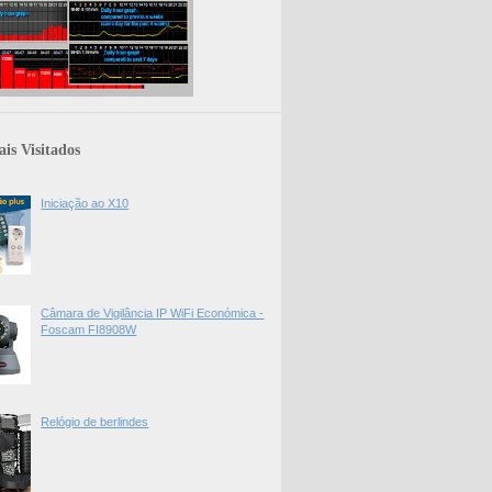
is Visitados
Iniciação ao X10
Câmara de Vigilância IP WiFi Económica -
Foscam FI8908W
Relógio de berlindes