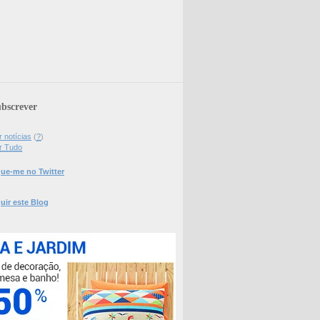
bscrever
 notícias
(
?
)
r Tudo
ue-me no Twitter
uir este Blog