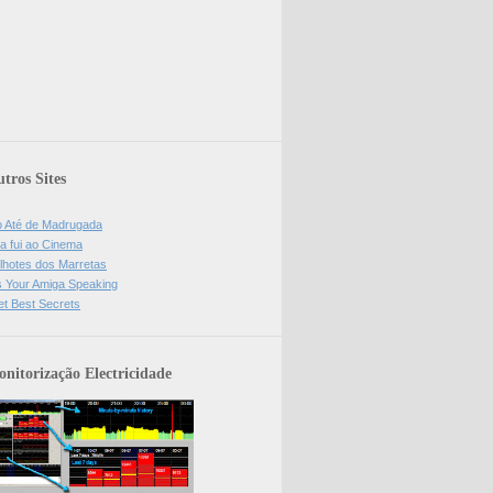
tros Sites
o Até de Madrugada
a fui ao Cinema
lhotes dos Marretas
is Your Amiga Speaking
et Best Secrets
nitorização Electricidade