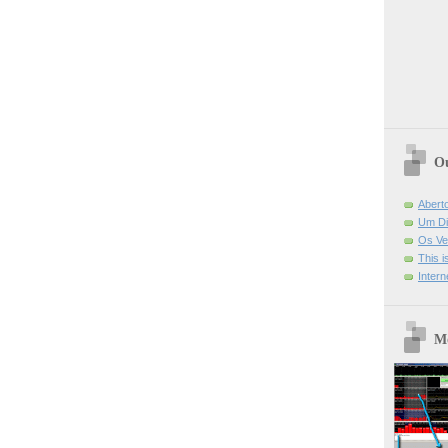
Ou
Abert
Um Di
Os Ve
This 
Intern
Mo