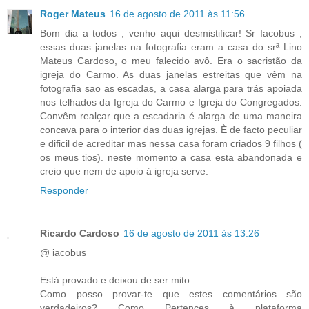
Roger Mateus
16 de agosto de 2011 às 11:56
Bom dia a todos , venho aqui desmistificar! Sr Iacobus ,
essas duas janelas na fotografia eram a casa do srª Lino
Mateus Cardoso, o meu falecido avô. Era o sacristão da
igreja do Carmo. As duas janelas estreitas que vêm na
fotografia sao as escadas, a casa alarga para trás apoiada
nos telhados da Igreja do Carmo e Igreja do Congregados.
Convêm realçar que a escadaria é alarga de uma maneira
concava para o interior das duas igrejas. È de facto peculiar
e dificil de acreditar mas nessa casa foram criados 9 filhos (
os meus tios). neste momento a casa esta abandonada e
creio que nem de apoio á igreja serve.
Responder
Ricardo Cardoso
16 de agosto de 2011 às 13:26
@ iacobus
Está provado e deixou de ser mito.
Como posso provar-te que estes comentários são
verdadeiros? Como Pertences à plataforma