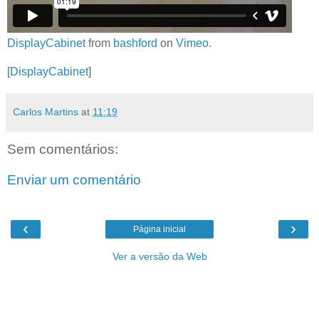
DisplayCabinet
from
bashford
on
Vimeo
.
[
DisplayCabinet
]
Carlos Martins
at
11:19
Sem comentários:
Enviar um comentário
‹
›
Página inicial
Ver a versão da Web