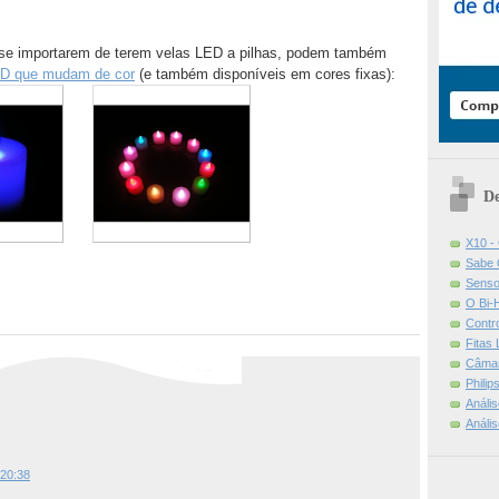
ão se importarem de terem velas LED a pilhas, podem também
ED que mudam de cor
(e também disponíveis em cores fixas):
De
X10 -
Sabe 
Senso
O Bi-
Contr
Fitas
Câmar
Phili
Análi
Análi
 20:38