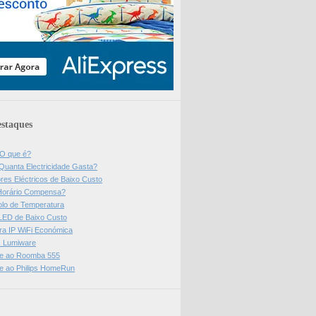
staques
 O que é?
Quanta Electricidade Gasta?
res Eléctricos de Baixo Custo
Horário Compensa?
olo de Temperatura
 LED de Baixo Custo
a IP WiFi Económica
ps Lumiware
se ao Roomba 555
se ao Philips HomeRun