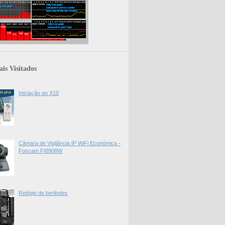
is Visitados
Iniciação ao X10
Câmara de Vigilância IP WiFi Económica -
Foscam FI8908W
Relógio de berlindes