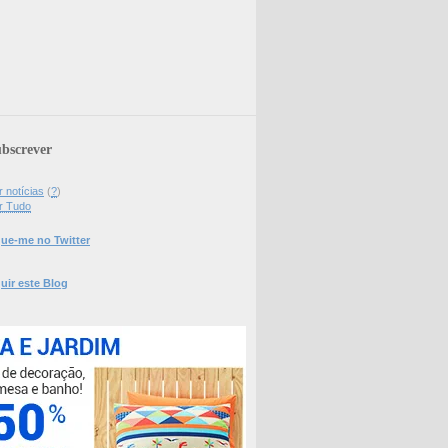
bscrever
 notícias
(
?
)
r Tudo
ue-me no Twitter
uir este Blog