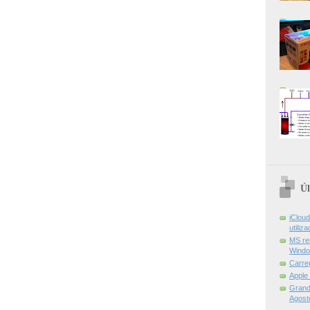
Úl
iCloud
utiliz
MS re
Windo
Carre
Apple
Grand 
Agost