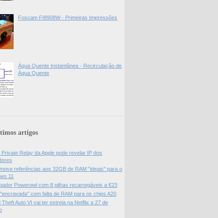
Foscam FI8908W - Primeiras Impressões
Água Quente Instantânea - Recirculação de
Água Quente
timos artigos
 Private Relay da Apple pode revelar IP dos
adores
move referências aos 32GB de RAM "ideais" para o
ws 11
gador Powerowl com 8 pilhas recarregáveis a €23
 "encravada" com falta de RAM para os chips A20
Theft Auto VI vai ter estreia na Netflix a 27 de
o