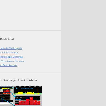
tros Sites
o Até de Madrugada
a fui ao Cinema
lhotes dos Marretas
is Your Amiga Speaking
et Best Secrets
nitorização Electricidade