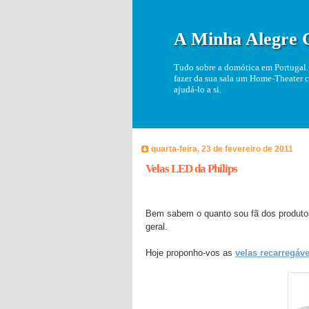
A Minha Alegre 
Tudo sobre a domótica em Portugal. 
fazer da sua sala um Home-Theater c
ajudá-lo a si.
quarta-feira, 23 de fevereiro de 2011
Velas LED da Philips
Bem sabem o quanto sou fã dos produt
geral.
Hoje proponho-vos as
velas recarregáv