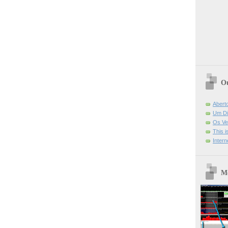
Ou
Abert
Um Di
Os Ve
This 
Intern
Mo