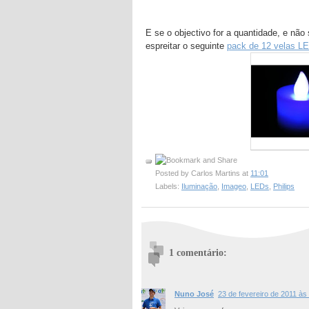
E se o objectivo for a quantidade, e n
espreitar o seguinte
pack de 12 velas L
Posted by
Carlos Martins
at
11:01
Labels:
Iluminação
,
Imageo
,
LEDs
,
Philips
1 comentário:
Nuno José
23 de fevereiro de 2011 às