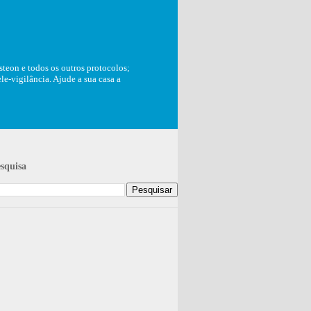
teon e todos os outros protocolos;
e-vigilância. Ajude a sua casa a
squisa