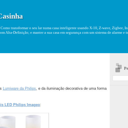
Casinha
Como transformar o seu lar numa casa inteligente usando X-10, Z-wave, Zigbee, Ins
om Alta-Definição; e manter a sua casa em segurança com um sistema de alarme e tel
Pe
os
Lumiware da Philips
, e da iluminação decorativa de uma forma
eis LED Philips Imageo
: