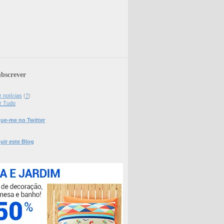
bscrever
 notícias
(
?
)
r Tudo
ue-me no Twitter
uir este Blog