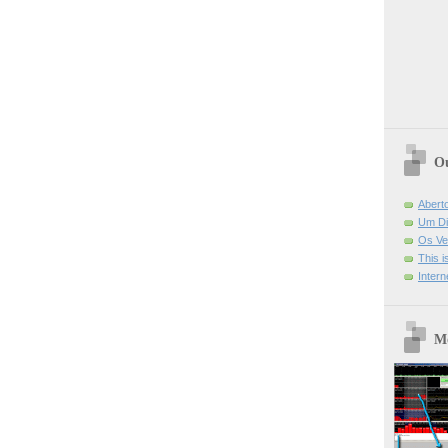
Ou
Abert
Um Di
Os Ve
This 
Intern
Mo