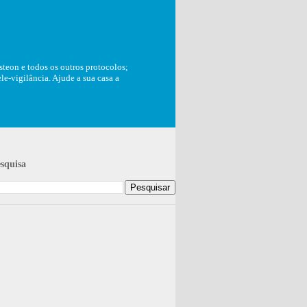
teon e todos os outros protocolos;
e-vigilância. Ajude a sua casa a
squisa