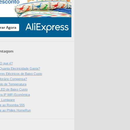
staques
 O que é?
Quanta Electricidade Gasta?
res Eléctricos de Baixo Custo
Horário Compensa?
olo de Temperatura
 LED de Baixo Custo
a IP WiFi Económica
ps Lumiware
se ao Roomba 555
se ao Philips HomeRun