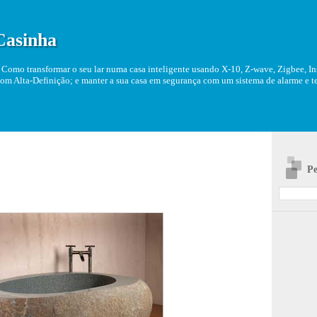
Casinha
Como transformar o seu lar numa casa inteligente usando X-10, Z-wave, Zigbee, Ins
om Alta-Definição; e manter a sua casa em segurança com um sistema de alarme e tel
Pe