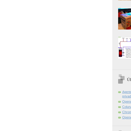
Úl
Agent
priva
OpenA
Colun
Chrom
OpenA