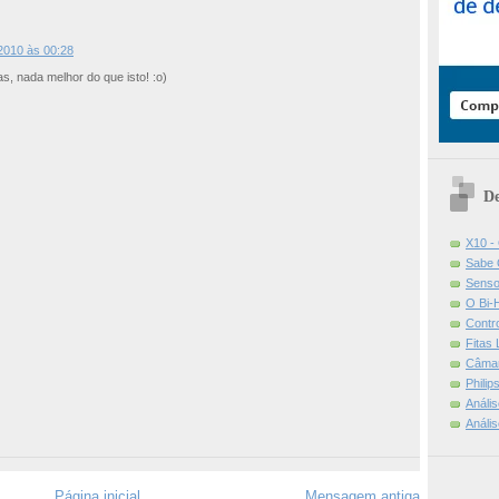
2010 às 00:28
as, nada melhor do que isto! :o)
De
X10 -
Sabe 
Senso
O Bi-
Contr
Fitas
Câmar
Phili
Análi
Análi
Página inicial
Mensagem antiga