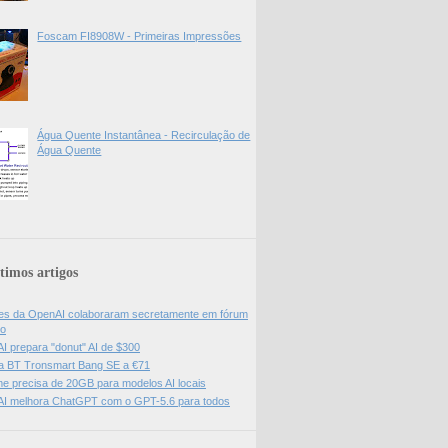
Foscam FI8908W - Primeiras Impressões
Água Quente Instantânea - Recirculação de
Água Quente
timos artigos
es da OpenAI colaboraram secretamente em fórum
do
I prepara "donut" AI de $300
a BT Tronsmart Bang SE a €71
e precisa de 20GB para modelos AI locais
I melhora ChatGPT com o GPT-5.6 para todos