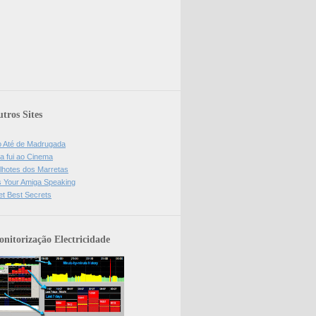
tros Sites
o Até de Madrugada
a fui ao Cinema
lhotes dos Marretas
is Your Amiga Speaking
et Best Secrets
nitorização Electricidade