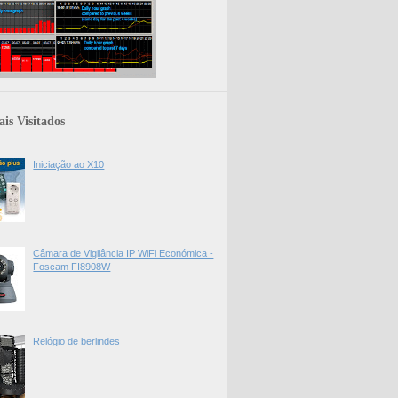
is Visitados
Iniciação ao X10
Câmara de Vigilância IP WiFi Económica -
Foscam FI8908W
Relógio de berlindes