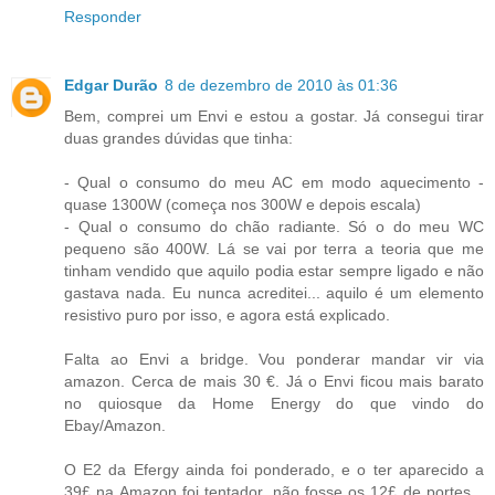
Responder
Edgar Durão
8 de dezembro de 2010 às 01:36
Bem, comprei um Envi e estou a gostar. Já consegui tirar
duas grandes dúvidas que tinha:
- Qual o consumo do meu AC em modo aquecimento -
quase 1300W (começa nos 300W e depois escala)
- Qual o consumo do chão radiante. Só o do meu WC
pequeno são 400W. Lá se vai por terra a teoria que me
tinham vendido que aquilo podia estar sempre ligado e não
gastava nada. Eu nunca acreditei... aquilo é um elemento
resistivo puro por isso, e agora está explicado.
Falta ao Envi a bridge. Vou ponderar mandar vir via
amazon. Cerca de mais 30 €. Já o Envi ficou mais barato
no quiosque da Home Energy do que vindo do
Ebay/Amazon.
O E2 da Efergy ainda foi ponderado, e o ter aparecido a
39£ na Amazon foi tentador, não fosse os 12£ de portes...