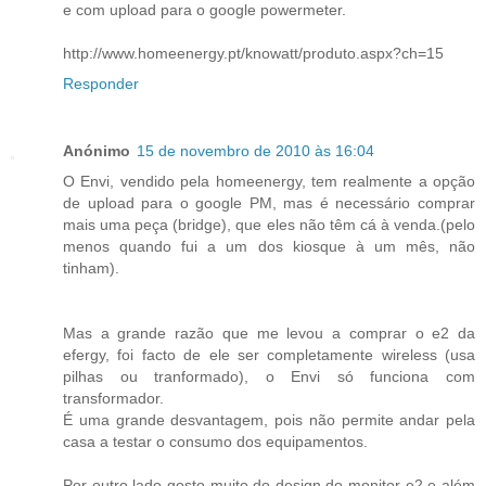
e com upload para o google powermeter.
http://www.homeenergy.pt/knowatt/produto.aspx?ch=15
Responder
Anónimo
15 de novembro de 2010 às 16:04
O Envi, vendido pela homeenergy, tem realmente a opção
de upload para o google PM, mas é necessário comprar
mais uma peça (bridge), que eles não têm cá à venda.(pelo
menos quando fui a um dos kiosque à um mês, não
tinham).
Mas a grande razão que me levou a comprar o e2 da
efergy, foi facto de ele ser completamente wireless (usa
pilhas ou tranformado), o Envi só funciona com
transformador.
É uma grande desvantagem, pois não permite andar pela
casa a testar o consumo dos equipamentos.
Por outro lado gosto muito do design do monitor e2 e além