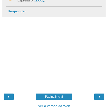
Espreita o
Cloogy
.
Responder
‹
›
Página inicial
Ver a versão da Web