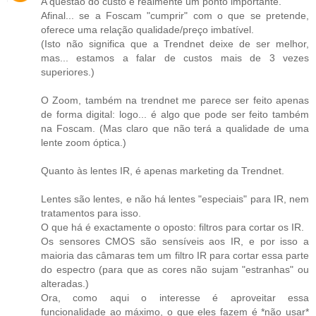
A questão do custo é realmente um ponto importante.
Afinal... se a Foscam "cumprir" com o que se pretende,
oferece uma relação qualidade/preço imbatível.
(Isto não significa que a Trendnet deixe de ser melhor,
mas... estamos a falar de custos mais de 3 vezes
superiores.)
O Zoom, também na trendnet me parece ser feito apenas
de forma digital: logo... é algo que pode ser feito também
na Foscam. (Mas claro que não terá a qualidade de uma
lente zoom óptica.)
Quanto às lentes IR, é apenas marketing da Trendnet.
Lentes são lentes, e não há lentes "especiais" para IR, nem
tratamentos para isso.
O que há é exactamente o oposto: filtros para cortar os IR.
Os sensores CMOS são sensíveis aos IR, e por isso a
maioria das câmaras tem um filtro IR para cortar essa parte
do espectro (para que as cores não sujam "estranhas" ou
alteradas.)
Ora, como aqui o interesse é aproveitar essa
funcionalidade ao máximo, o que eles fazem é *não usar*