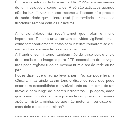
É que ao contrário da Foscam, a TV-IP422w tem um sensor
de luminosidade e como tal os IR só são activados quando
não há luz. Talvez por isso mesmo a Foscam não precise
de nada, dado que a lente está já remediada de modo a
funcionar sempre com os IR activos.
A funcionalidade via rede/internet que referi é muito
importante. Tu tens uma câmara de video-vigilância, mas
como temporariamente estás sem internet roubaram-te e tu
não soubeste e nem tens registos nenhuns.
A Trendnet sem internet tambem não dá aviso pois o envio
de e-mails e de imagens para FTP necessitam do serviço,
mas pode registar tudo na mesma num disco de rede ou na
pen.
Podes dizer que o ladrão leva a pen. Pá, até pode levar a
câmara, mas ainda assim tens o disco de rede que pode
estar bem escondidinho e invisível atrás ou em cima de um
movel e bem longe de olhares indiscretos. E já agora, dado
que o meu vizinho também pretende comprar uma câmara
após ter visto a minha, porque não meter o meu disco em
casa dele e o dele na minha?