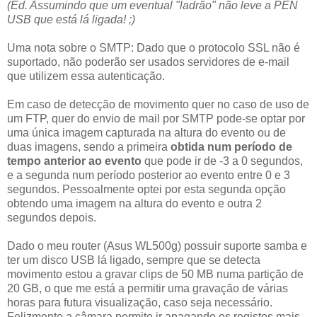
(Ed. Assumindo que um eventual "ladrão" não leve a PEN
USB que está lá ligada! ;)
Uma nota sobre o SMTP: Dado que o protocolo SSL não é
suportado, não poderão ser usados servidores de e-mail
que utilizem essa autenticação.
Em caso de detecção de movimento quer no caso de uso de
um FTP, quer do envio de mail por SMTP pode-se optar por
uma única imagem capturada na altura do evento ou de
duas imagens, sendo a primeira
obtida num período de
tempo anterior ao evento
que pode ir de -3 a 0 segundos,
e a segunda num período posterior ao evento entre 0 e 3
segundos. Pessoalmente optei por esta segunda opção
obtendo uma imagem na altura do evento e outra 2
segundos depois.
Dado o meu router (Asus WL500g) possuir suporte samba e
ter um disco USB lá ligado, sempre que se detecta
movimento estou a gravar clips de 50 MB numa partição de
20 GB, o que me está a permitir uma gravação de várias
horas para futura visualização, caso seja necessário.
Felizmente a câmara permite ir apagando os registos mais