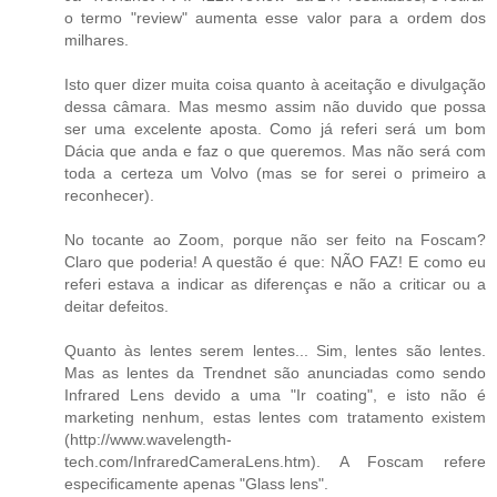
o termo "review" aumenta esse valor para a ordem dos
milhares.
Isto quer dizer muita coisa quanto à aceitação e divulgação
dessa câmara. Mas mesmo assim não duvido que possa
ser uma excelente aposta. Como já referi será um bom
Dácia que anda e faz o que queremos. Mas não será com
toda a certeza um Volvo (mas se for serei o primeiro a
reconhecer).
No tocante ao Zoom, porque não ser feito na Foscam?
Claro que poderia! A questão é que: NÃO FAZ! E como eu
referi estava a indicar as diferenças e não a criticar ou a
deitar defeitos.
Quanto às lentes serem lentes... Sim, lentes são lentes.
Mas as lentes da Trendnet são anunciadas como sendo
Infrared Lens devido a uma "Ir coating", e isto não é
marketing nenhum, estas lentes com tratamento existem
(http://www.wavelength-
tech.com/InfraredCameraLens.htm). A Foscam refere
especificamente apenas "Glass lens".