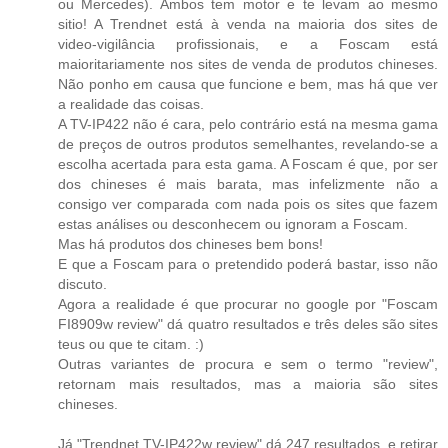
ou Mercedes). Ambos tem motor e te levam ao mesmo
sitio! A Trendnet está à venda na maioria dos sites de
video-vigilância profissionais, e a Foscam está
maioritariamente nos sites de venda de produtos chineses.
Não ponho em causa que funcione e bem, mas há que ver
a realidade das coisas.
A TV-IP422 não é cara, pelo contrário está na mesma gama
de preços de outros produtos semelhantes, revelando-se a
escolha acertada para esta gama. A Foscam é que, por ser
dos chineses é mais barata, mas infelizmente não a
consigo ver comparada com nada pois os sites que fazem
estas análises ou desconhecem ou ignoram a Foscam.
Mas há produtos dos chineses bem bons!
E que a Foscam para o pretendido poderá bastar, isso não
discuto.
Agora a realidade é que procurar no google por "Foscam
FI8909w review" dá quatro resultados e três deles são sites
teus ou que te citam. :)
Outras variantes de procura e sem o termo "review",
retornam mais resultados, mas a maioria são sites
chineses.
Já "Trendnet TV-IP422w review" dá 247 resultados, e retirar