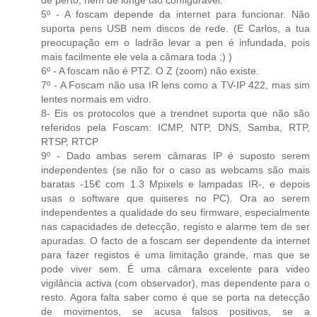
de perto, nem de longe tão configurável.
5º - A foscam depende da internet para funcionar. Não
suporta pens USB nem discos de rede. (E Carlos, a tua
preocupação em o ladrão levar a pen é infundada, pois
mais facilmente ele vela a câmara toda ;) )
6º - A foscam não é PTZ. O Z (zoom) não existe.
7º - A Foscam não usa IR lens como a TV-IP 422, mas sim
lentes normais em vidro.
8- Eis os protocolos que a trendnet suporta que não são
referidos pela Foscam: ICMP, NTP, DNS, Samba, RTP,
RTSP, RTCP
9º - Dado ambas serem câmaras IP é suposto serem
independentes (se não for o caso as webcams são mais
baratas -15€ com 1.3 Mpixels e lampadas IR-, e depois
usas o software que quiseres no PC). Ora ao serem
independentes a qualidade do seu firmware, especialmente
nas capacidades de detecção, registo e alarme tem de ser
apuradas. O facto de a foscam ser dependente da internet
para fazer registos é uma limitação grande, mas que se
pode viver sem. É uma câmara excelente para video
vigilância activa (com observador), mas dependente para o
resto. Agora falta saber como é que se porta na detecção
de movimentos, se acusa falsos positivos, se a