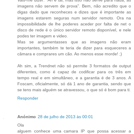
Vais-me dizer: "Ah e tal, mas isso não serve para nada, as
imagens não servem de prova". Bem, não acredito que o
digas dado que reconheces e dizes que é importante as
imagens estarem seguras num servidor remoto. Ora na
impossibilidade de lhe poderes aceder por falta de net o
disco de rede é o único servidor remoto disponível, e nele
podes ter imagem e video.
Mas se argumentasses que as imagens não eram
importantes, também te teria de dizer para esqueceres a
câmara e comprares um cão. Ao menos esse morde! ;)
Ah sim, a Trendnet não só permite 3 formatos de output
diferentes, como é capaz de codificar para os três em
tempo real e em simultâneo, e a garantia é de 3 anos. A
Foscam, oficialmente, só dá 1 ano de garantia, sendo que
se tens mais alguém se atravessou, o que só é bom para ti.
Responder
Anónimo
28 de julho de 2013 às 00:01
Ola
alguem conhece uma camara IP que possa acessar a