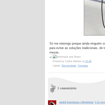
Só me interrogo porque ainda ninguém se 
para evitar as soluções tradicionais, de
mesas.
Posted by
Carlos Martins
at
10:28
Labels:
Electricidade
,
Tomadas
1 comentário:
andré henriques | Ah!photo
8 de jan