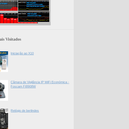
is Visitados
Iniciação ao X10
Câmara de Vigilância IP WiFi Económica -
Foscam FI8908W
Relógio de berlindes