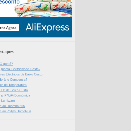
staques
 O que é?
Quanta Electricidade Gasta?
res Eléctricos de Baixo Custo
Horário Compensa?
olo de Temperatura
 LED de Baixo Custo
a IP WiFi Económica
ps Lumiware
se ao Roomba 555
se ao Philips HomeRun