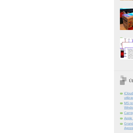
Úl
iCloud
utiliz
MS re
Windo
Carre
Apple
Grand 
Agost