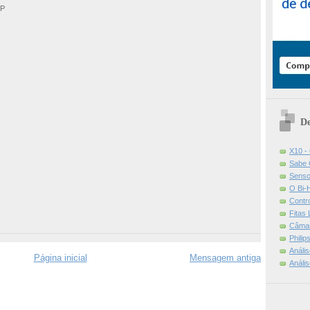
:P
De
X10 -
Sabe 
Senso
O Bi-
Contr
Fitas
Câmar
Phili
Análi
Página inicial
Mensagem antiga
Análi