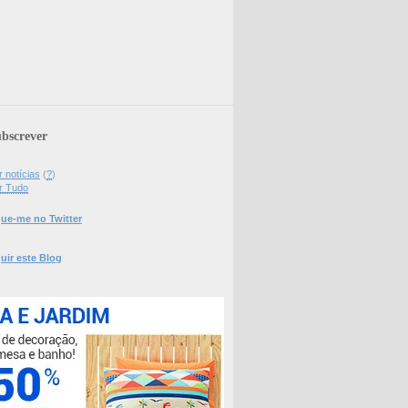
bscrever
 notícias
(
?
)
r Tudo
ue-me no Twitter
uir este Blog