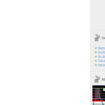
Ou
Abert
Um Di
Os Ve
This 
Intern
Mo