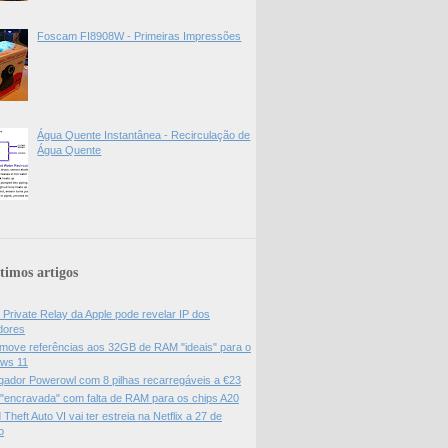
Foscam FI8908W - Primeiras Impressões
Água Quente Instantânea - Recirculação de
Água Quente
timos artigos
 Private Relay da Apple pode revelar IP dos
adores
move referências aos 32GB de RAM "ideais" para o
ws 11
gador Powerowl com 8 pilhas recarregáveis a €23
 "encravada" com falta de RAM para os chips A20
Theft Auto VI vai ter estreia na Netflix a 27 de
o