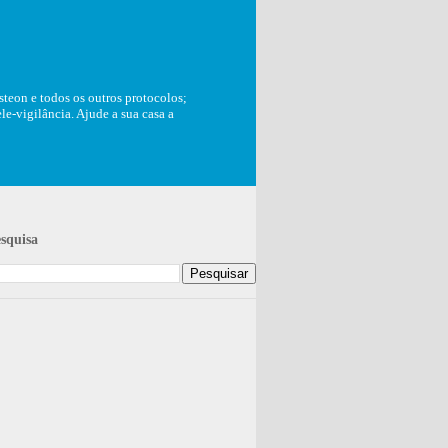
teon e todos os outros protocolos;
e-vigilância. Ajude a sua casa a
squisa