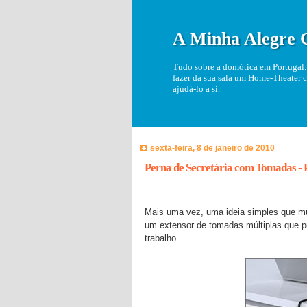
A Minha Alegre 
Tudo sobre a domótica em Portugal. 
fazer da sua sala um Home-Theater c
ajudá-lo a si.
sexta-feira, 8 de janeiro de 2010
Perna de Secretária com Tomadas - 
Mais uma vez, uma ideia simples que mu
um extensor de tomadas múltiplas que
trabalho.