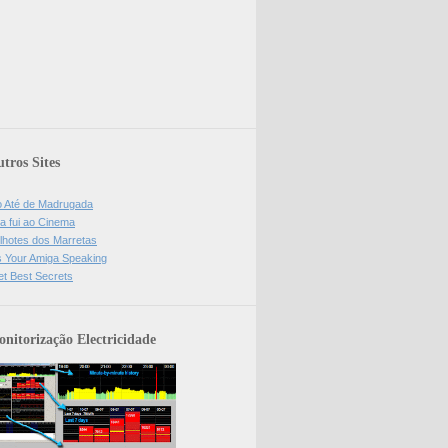
tros Sites
o Até de Madrugada
a fui ao Cinema
lhotes dos Marretas
is Your Amiga Speaking
et Best Secrets
nitorização Electricidade