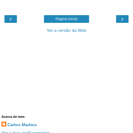
‹
›
Página inicial
Ver a versão da Web
Acerca de mim
Carlos Martins
Ver o meu perfil completo