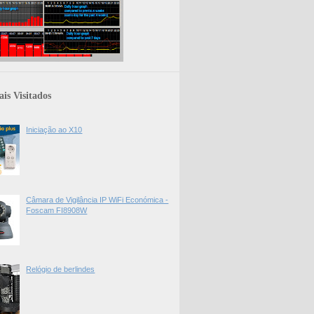
is Visitados
Iniciação ao X10
Câmara de Vigilância IP WiFi Económica -
Foscam FI8908W
Relógio de berlindes