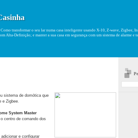
Casinha
Como transformar o seu lar numa casa inteligente usando X-10, Z-wave, Zigbee, Ins
om Alta-Definição; e manter a sua casa em segurança com um sistema de alarme e tel
Pe
u sistema de domótica que
e e Zigbee.
ome System Master
 o centro de comando dos
, adicionar e configurar