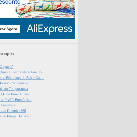
staques
 O que é?
Quanta Electricidade Gasta?
res Eléctricos de Baixo Custo
Horário Compensa?
olo de Temperatura
 LED de Baixo Custo
a IP WiFi Económica
ps Lumiware
se ao Roomba 555
se ao Philips HomeRun