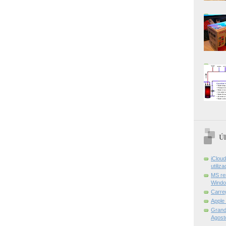
Úl
iCloud
utiliz
MS re
Windo
Carre
Apple
Grand 
Agost