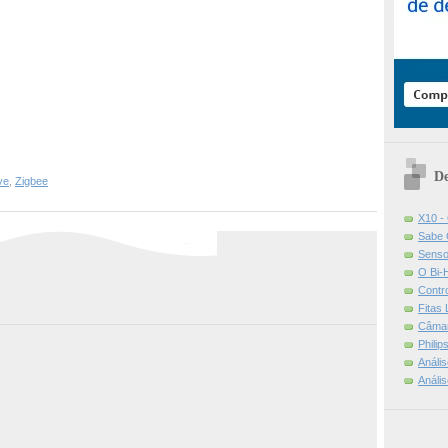
De
ve
,
Zigbee
X10 -
Sabe 
Senso
O Bi-
Contr
Fitas
Câmar
Phili
Análi
Análi