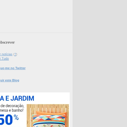
bscrever
 notícias
(
?
)
r Tudo
ue-me no Twitter
uir este Blog