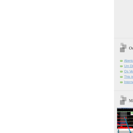
Ou
Abert
Um Di
Os Ve
This 
Intern
Mo