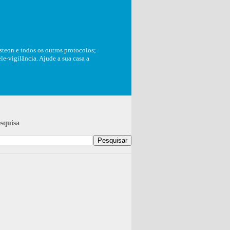
teon e todos os outros protocolos;
e-vigilância. Ajude a sua casa a
squisa