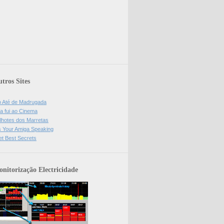
tros Sites
o Até de Madrugada
a fui ao Cinema
lhotes dos Marretas
is Your Amiga Speaking
et Best Secrets
nitorização Electricidade