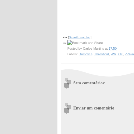
via [
Smarthomeblog
]
Posted by
Carlos Martins
at
17:50
Labels:
Domótica
,
Threshold
,
Wifi
,
X10
,
Z-Wa
Sem comentários:
Enviar um comentário