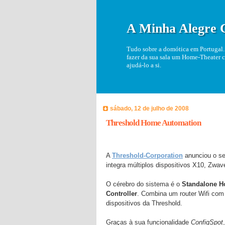
A Minha Alegre 
Tudo sobre a domótica em Portugal. 
fazer da sua sala um Home-Theater c
ajudá-lo a si.
sábado, 12 de julho de 2008
Threshold Home Automation
A
Threshold-Corporation
anunciou o se
integra múltiplos dispositivos X10, Zwav
O cérebro do sistema é o
Standalone H
Controller
. Combina um router Wifi com
dispositivos da Threshold.
Graças à sua funcionalidade
ConfigSpot