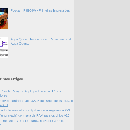
Foscam FI8908W - Primeiras Impressões
Água Quente Instantânea - Recirculação de
Água Quente
timos artigos
 Private Relay da Apple pode revelar IP dos
adores
move referências aos 32GB de RAM "ideais" para o
ws 11
gador Powerowl com 8 pilhas recarregáveis a €23
 "encravada" com falta de RAM para os chips A20
Theft Auto VI vai ter estreia na Netflix a 27 de
o