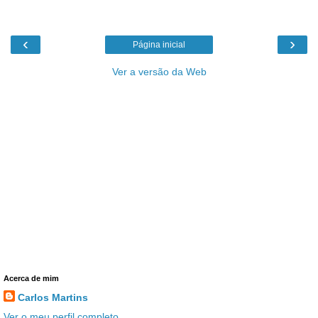
‹
›
Página inicial
Ver a versão da Web
Acerca de mim
Carlos Martins
Ver o meu perfil completo