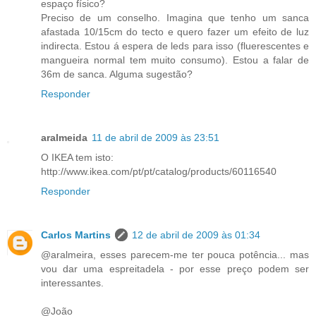
espaço físico?
Preciso de um conselho. Imagina que tenho um sanca
afastada 10/15cm do tecto e quero fazer um efeito de luz
indirecta. Estou á espera de leds para isso (fluerescentes e
mangueira normal tem muito consumo). Estou a falar de
36m de sanca. Alguma sugestão?
Responder
aralmeida
11 de abril de 2009 às 23:51
O IKEA tem isto:
http://www.ikea.com/pt/pt/catalog/products/60116540
Responder
Carlos Martins
12 de abril de 2009 às 01:34
@aralmeira, esses parecem-me ter pouca potência... mas
vou dar uma espreitadela - por esse preço podem ser
interessantes.
@João