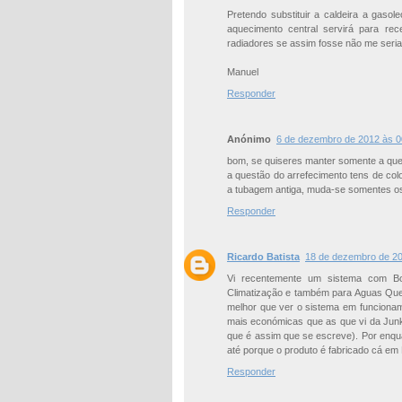
Pretendo substituir a caldeira a gaso
aquecimento central servirá para rec
radiadores se assim fosse não me seria 
Manuel
Responder
Anónimo
6 de dezembro de 2012 às 0
bom, se quiseres manter somente a que
a questão do arrefecimento tens de col
a tubagem antiga, muda-se somentes os a
Responder
Ricardo Batista
18 de dezembro de 20
Vi recentemente um sistema com Bo
Climatização e também para Aguas Quen
melhor que ver o sistema em funcionam
mais económicas que as que vi da Junke
que é assim que se escreve). Por enqua
até porque o produto é fabricado cá em 
Responder