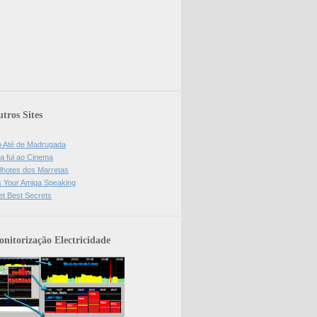
tros Sites
o Até de Madrugada
a fui ao Cinema
lhotes dos Marretas
is Your Amiga Speaking
et Best Secrets
nitorização Electricidade