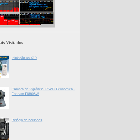
is Visitados
Iniciação ao X10
Câmara de Vigilância IP WiFi Económica -
Foscam FI8908W
Relógio de berlindes