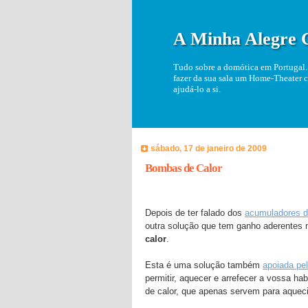
A Minha Alegre 
Tudo sobre a domótica em Portugal. 
fazer da sua sala um Home-Theater c
ajudá-lo a si.
sábado, 17 de janeiro de 2009
Bombas de Calor
Depois de ter falado dos
acumuladores d
outra solução que tem ganho aderentes 
calor
.
Esta é uma solução também
apoiada pe
permitir, aquecer e arrefecer a vossa ha
de calor, que apenas servem para aquec