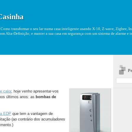
Casinha
Como transformar o seu lar numa casa inteligente usando X-10, Z-wave, Zigbee, Ins
om Alta-Definição; e manter a sua casa em segurança com um sistema de alarme e tel
Pe
e calor
, hoje venho apresentar-vos
nos últimos anos: as
bombas de
la EDP
que tem a vantagem de
bitação (ao contrário dos acumuladores
imento.)