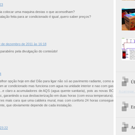
:23
ria colocar uma maquina destas o que aconselham?
talação feita para ar condicionado é igual ,quero saber preços?
 de dezembro de 2011 às 16:18
, parabéns pela divulgação do conteúdo!
4
hor opção hoje em dia! Dão para ligar não só ao pavimento radiante, como a
Úl
a um ar condicionado mas funciona com agua na unidade interior e nao com gas
c,...e claro a acumuladores de AQS (agua quente sanitaria), pois as novas BC
A carregar.
c, garantindo a sua desbacterização em duas horas (com essa temperatura).
ezes mais cara que uma caldeira mural, mas com conforto 24 horas consegue
ante, que obviamente depende de cada instalação.
Et
Ac
23:22