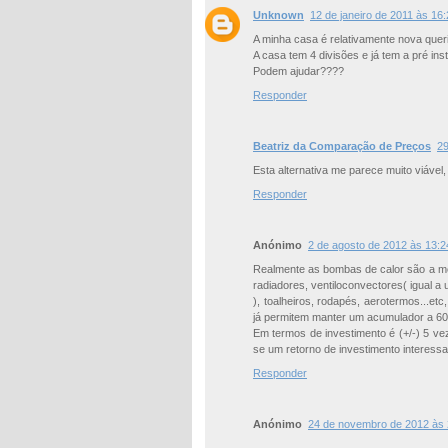
Unknown
12 de janeiro de 2011 às 16
A minha casa é relativamente nova que
A casa tem 4 divisões e já tem a pré ins
Podem ajudar????
Responder
Beatriz da Comparação de Preços
29
Esta alternativa me parece muito viável
Responder
Anónimo
2 de agosto de 2012 às 13:2
Realmente as bombas de calor são a mel
radiadores, ventiloconvectores( igual 
), toalheiros, rodapés, aerotermos...et
já permitem manter um acumulador a 60
Em termos de investimento é (+/-) 5 v
se um retorno de investimento interess
Responder
Anónimo
24 de novembro de 2012 às 