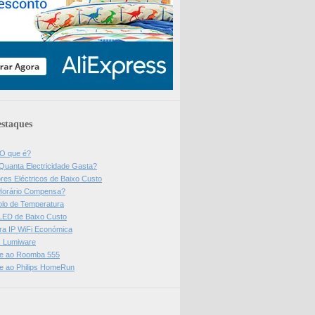
staques
 O que é?
Quanta Electricidade Gasta?
res Eléctricos de Baixo Custo
Horário Compensa?
olo de Temperatura
 LED de Baixo Custo
a IP WiFi Económica
ps Lumiware
se ao Roomba 555
se ao Philips HomeRun