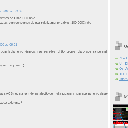
de 2009 às 23:02
istemas de Chão Flutuante.
radas, com consumos de gaz relativamente baixos: 100-200€ mês
2009 às 09:21
Ou
om isolamento térmico, nas paredes, chão, tectos; claro que irá permitir
Abert
Um Di
s... ai jasus! :)
Os Ve
This 
Intern
para AQS necessitam de instalação de muita tubagem num apartamento deste
Mo
 água existente?