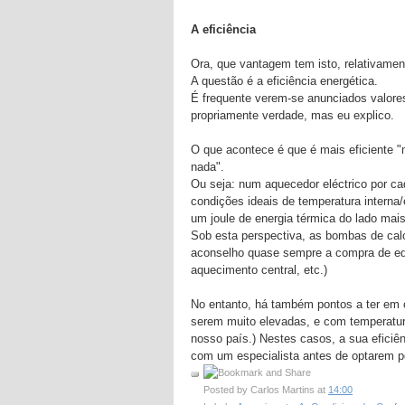
A eficiência
Ora, que vantagem tem isto, relativamen
A questão é a eficiência energética.
É frequente verem-se anunciados valore
propriamente verdade, mas eu explico.
O que acontece é que é mais eficiente "m
nada".
Ou seja: num aquecedor eléctrico por ca
condições ideais de temperatura interna/
um joule de energia térmica do lado mais
Sob esta perspectiva, as bombas de calo
aconselho quase sempre a compra de eq
aquecimento central, etc.)
No entanto, há também pontos a ter em
serem muito elevadas, e com temperatur
nosso país.) Nestes casos, a sua eficiê
com um especialista antes de optarem p
Posted by
Carlos Martins
at
14:00