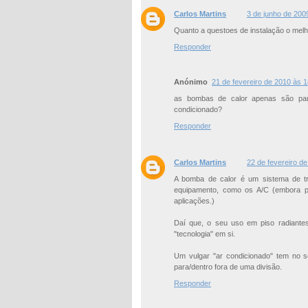
Carlos Martins
3 de junho de 200
Quanto a questoes de instalação o mel
Responder
Anónimo
21 de fevereiro de 2010 às 1
as bombas de calor apenas são par
condicionado?
Responder
Carlos Martins
22 de fevereiro d
A bomba de calor é um sistema de tra
equipamento, como os A/C (embora po
aplicações.)
Daí que, o seu uso em piso radiante
"tecnologia" em si.
Um vulgar "ar condicionado" tem no se
para/dentro fora de uma divisão.
Responder