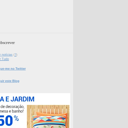
bscrever
 notícias
(
?
)
r Tudo
ue-me no Twitter
uir este Blog