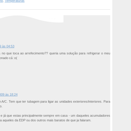
to
,
Temperaturas
9 às 04:53
 no que toca ao arrefecimento?? queria uma solução para refrigerar o meu
onado cá :o(
2009 às 18:24
 A/C. Tem que ter tubagem para ligar as unidades exteriores/interiores. Para
o.
 - e já que estas principalmente sempre em casa - um daqueles acumuladores
ja aqueles da EDP ou dos outros mais baratos de que ja falaram.