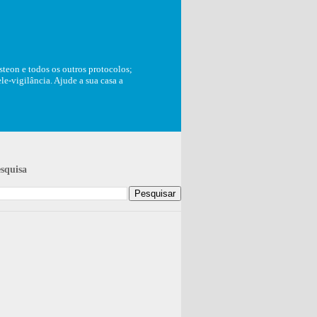
teon e todos os outros protocolos;
e-vigilância. Ajude a sua casa a
squisa