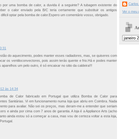
Carlos
leo por uma bomba de calor, a duvida é a seguinte? A tubagem existente do
eber o calor enviado pela B/C teria certamente que substituir os antigos
Ver o meu p
dificil optar pela bomba de calor.Espero um comentário vosso, obrigado.
Ar
0:31
stão do aquecimento, podes manter esses radiadores, mas, se quiseres com
ocar os ventiloconvectores, pois assim terás quente e frio.Há e podes manter
parelhos um pelo outro, é só encaixar no sitio da caldeira!!!
12 às 14:34
mba de Calor fabricado em Portugal que utiliza Bomba de Calor para
tes Sanitárias. Vi em funcionamento numa loja que abriu em Coimbra. Nada
ento para avaliar. Não sei os preços, mas deram-me a entender que seriam
rs e ainda por cima com 7 anos de garantia. A loja é a Appliance Arts (acho
nto ainda estou só a começar a casa, mas vou de certeza voltar a esta loja,
Portugal.