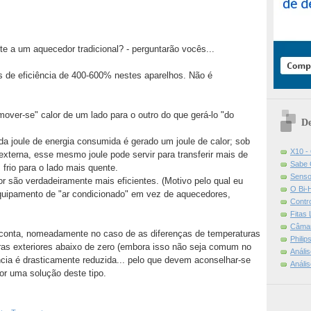
te a um aquecedor tradicional? - perguntarão vocês...
s de eficiência de 400-600% nestes aparelhos. Não é
over-se" calor de um lado para o outro do que gerá-lo "do
De
da joule de energia consumida é gerado um joule de calor; sob
X10 -
externa, esse mesmo joule pode servir para transferir mais de
Sabe 
 frio para o lado mais quente.
Senso
r são verdadeiramente mais eficientes. (Motivo pelo qual eu
O Bi-
uipamento de "ar condicionado" em vez de aquecedores,
Contr
Fitas
Câmar
 conta, nomeadamente no caso de as diferenças de temperaturas
Phili
as exteriores abaixo de zero (embora isso não seja comum no
Análi
ncia é drasticamente reduzida... pelo que devem aconselhar-se
Análi
or uma solução deste tipo.