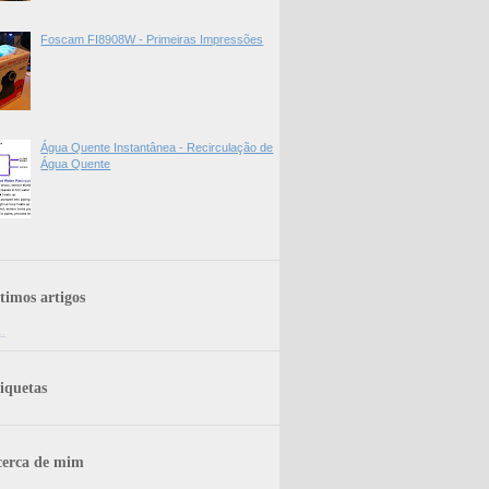
Foscam FI8908W - Primeiras Impressões
Água Quente Instantânea - Recirculação de
Água Quente
timos artigos
..
iquetas
erca de mim