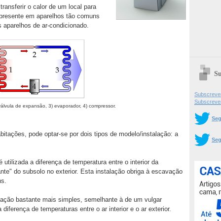
ransferir o calor de um local para
o presente em aparelhos tão comuns
os aparelhos de ar-condicionado.
Su
Subscrever
Subscreve
válvula de expansão, 3) evaporador, 4) compressor.
Seg
itações, pode optar-se por dois tipos de modelo/instalação: a
Seg
utilizada a diferença de temperatura entre o interior da
nte" do subsolo no exterior. Esta instalação obriga à escavação
ns.
lação bastante mais simples, semelhante à de um vulgar
 diferença de temperaturas entre o ar interior e o ar exterior.