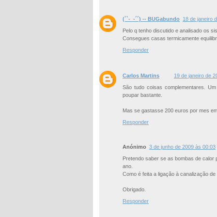
(``-_-´´) -- BUGabundo
18 de janeiro 
Pelo q tenho discutido e analisado os s
Consegues casas termicamente equilib
Responder
Carlos Martins
19 de janeiro de 
São tudo coisas complementares. Um b
poupar bastante.
Mas se gastasse 200 euros por mes em gá
Responder
Anónimo
3 de junho de 2009 às 00:03
Pretendo saber se as bombas de calor 
ano.
Como é feita a ligação à canalização de
Obrigado.
Responder