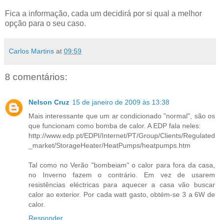
Fica a informação, cada um decidirá por si qual a melhor
opção para o seu caso.
Carlos Martins
at
09:59
8 comentários:
Nelson Cruz
15 de janeiro de 2009 às 13:38
Mais interessante que um ar condicionado "normal", são os
que funcionam como bomba de calor. A EDP fala neles:
http://www.edp.pt/EDPI/Internet/PT/Group/Clients/Regulated
_market/StorageHeater/HeatPumps/heatpumps.htm
Tal como no Verão "bombeiam" o calor para fora da casa,
no Inverno fazem o contrário. Em vez de usarem
resistências eléctricas para aquecer a casa vão buscar
calor ao exterior. Por cada watt gasto, obtém-se 3 a 6W de
calor.
Responder