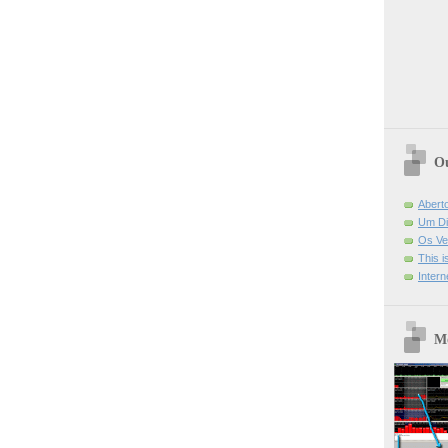
Ou
Abert
Um Di
Os Ve
This 
Intern
Mo