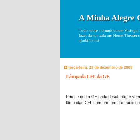
A Minha Alegre 
Tudo sobre a domótica em Portugal. 
fazer da sua sala um Home-Theater c
ajudá-lo a si.
terça-feira, 23 de dezembro de 2008
Lâmpada CFL da GE
Parece que a GE anda desatenta, e vem 
lâmpadas CFL com um formato tradicion