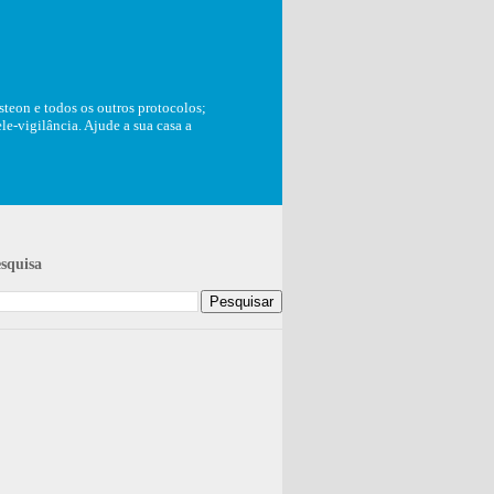
teon e todos os outros protocolos;
e-vigilância. Ajude a sua casa a
squisa