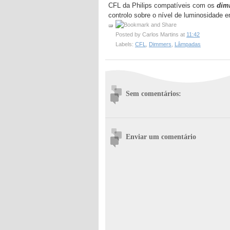
CFL da Philips compatíveis com os
dim
controlo sobre o nível de luminosidade 
Posted by
Carlos Martins
at
11:42
Labels:
CFL
,
Dimmers
,
Lâmpadas
Sem comentários:
Enviar um comentário