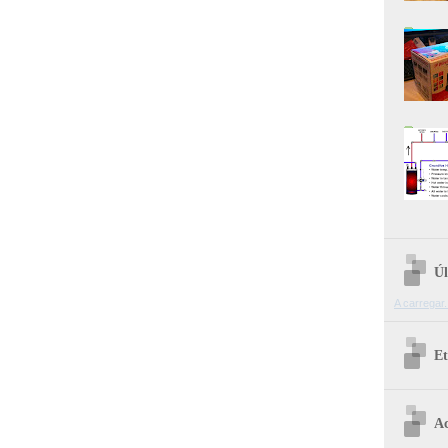
Úl
A carregar.
Et
Ac