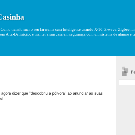
Casinha
Como transformar o seu lar numa casa inteligente usando X-10, Z-wave, Zigbee, Ins
om Alta-Definição; e manter a sua casa em segurança com um sistema de alarme e tel
Pe
agora dizer que "descobriu a pólvora" ao anunciar as suas
al.