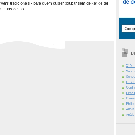
mers
tradicionais - para quem quiser poupar sem deixar de ter
em suas casas.
De
X10 -
Sabe 
Senso
O Bi-
Contr
Fitas
Câmar
Phili
Análi
Análi