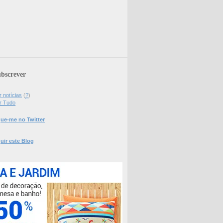
bscrever
 notícias
(
?
)
r Tudo
ue-me no Twitter
uir este Blog