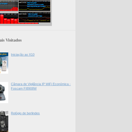
is Visitados
Iniciação ao X10
Câmara de Vigilância IP WiFi Económica -
Foscam FI8908W
Relógio de berlindes