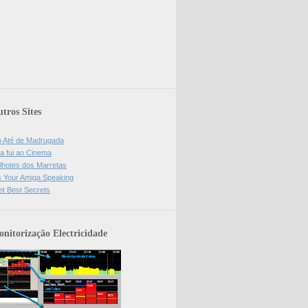
tros Sites
o Até de Madrugada
a fui ao Cinema
lhotes dos Marretas
is Your Amiga Speaking
et Best Secrets
nitorização Electricidade