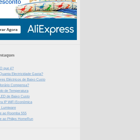
staques
 O que é?
Quanta Electricidade Gasta?
res Eléctricos de Baixo Custo
Horário Compensa?
olo de Temperatura
 LED de Baixo Custo
a IP WiFi Económica
ps Lumiware
se ao Roomba 555
se ao Philips HomeRun