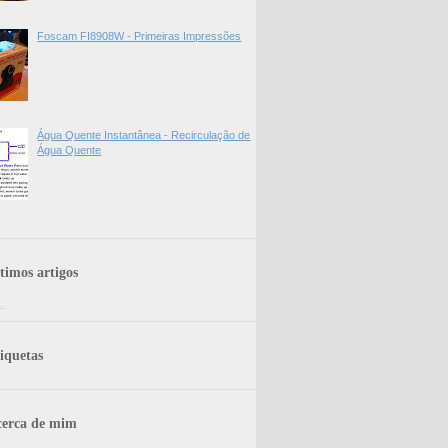
Foscam FI8908W - Primeiras Impressões
Água Quente Instantânea - Recirculação de
Água Quente
timos artigos
..
iquetas
erca de mim