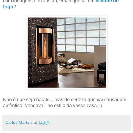
com tubagens e exaustão, então que tal um
ciclone de
fogo
?
Não é que seja barato... mas de certeza que vai causar um
autêntico "vendaval" no estilo da vossa casa. :)
Carlos Martins
at
11:04