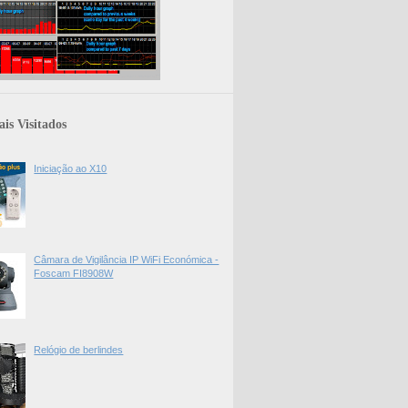
is Visitados
Iniciação ao X10
Câmara de Vigilância IP WiFi Económica -
Foscam FI8908W
Relógio de berlindes