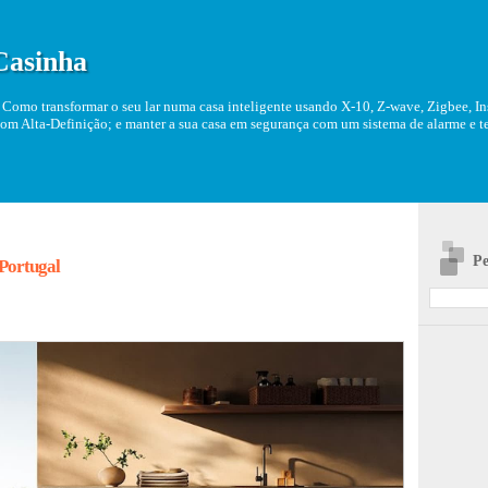
Casinha
Como transformar o seu lar numa casa inteligente usando X-10, Z-wave, Zigbee, Ins
om Alta-Definição; e manter a sua casa em segurança com um sistema de alarme e tel
Pe
 Portugal