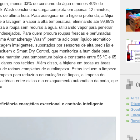
vagem, menos 33% de consumo de água e menos 40% de
ick Wash conclui uma carga completa em apenas 12 minutos,
s de última hora. Para assegurar uma higiene profunda, a Mijia
e a lavagem a vapor a alta temperatura, eliminando até 99,99%
iza a roupa sem recurso a água, utilizando vapor para penetrar
 indesejados. Para quem procura roupas frescas e perfumadas
ma Aromatherapy Wash¹³ permite adicionar líquido aromático
gem inteligentes, suportados por sensores de alta precisão e
incluem o Smart Dry Control, que monitoriza a humidade para
que mantém uma temperatura baixa e constante entre 55 °C e 65
 danos nos tecidos. Além disso, a higiene em todas as áreas
és de rotinas completas de autolimpeza. Estas incluem a limpeza
limpeza para reduzir a acumulação de fiapos, a limpeza do
bactérias entre ciclos e o enxaguamento automático da porta, que
Úl
a.
AI fe
eficiência energética excecional e controlo inteligente
Token
Googl
Chrom
Revol