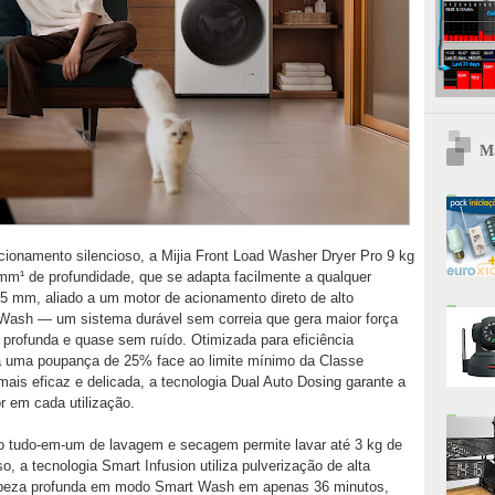
Ma
ncionamento silencioso, a Mijia Front Load Washer Dryer Pro 9 kg
mm¹ de profundidade, que se adapta facilmente a qualquer
5 mm, aliado a um motor de acionamento direto de alto
 Wash — um sistema durável sem correia que gera maior força
 profunda e quase sem ruído. Otimizada para eficiência
a uma poupança de 25% face ao limite mínimo da Classe
is eficaz e delicada, a tecnologia Dual Auto Dosing garante a
r em cada utilização.
ão tudo-em-um de lavagem e secagem permite lavar até 3 kg de
 a tecnologia Smart Infusion utiliza pulverização de alta
impeza profunda em modo Smart Wash em apenas 36 minutos,