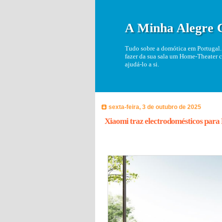
A Minha Alegre 
Tudo sobre a domótica em Portugal. 
fazer da sua sala um Home-Theater c
ajudá-lo a si.
sexta-feira, 3 de outubro de 2025
Xiaomi traz electrodomésticos para