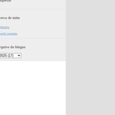
iquetas
erca de mim
 Martins
erfil completo
quivo do blogue