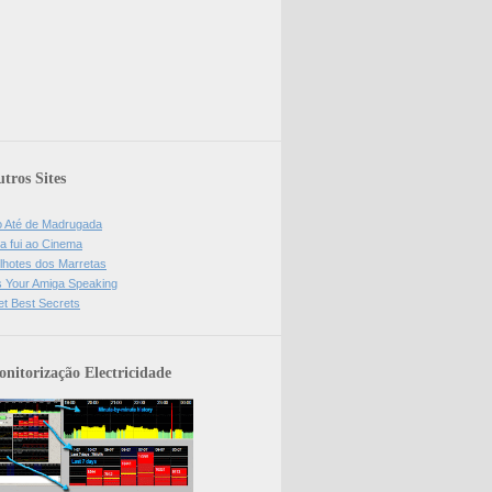
tros Sites
o Até de Madrugada
a fui ao Cinema
lhotes dos Marretas
is Your Amiga Speaking
et Best Secrets
nitorização Electricidade