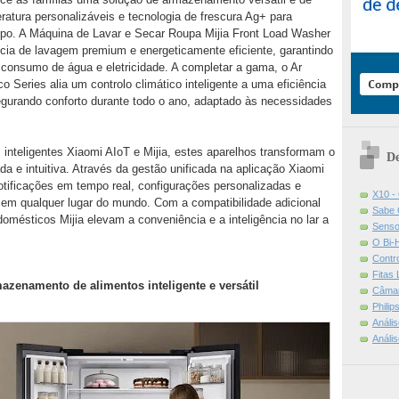
tura personalizáveis e tecnologia de frescura Ag+ para
mpo. A Máquina de Lavar e Secar Roupa Mijia Front Load Washer
cia de lavagem premium e energeticamente eficiente, garantindo
consumo de água e eletricidade. A completar a gama, o Ar
o Series alia um controlo climático inteligente a uma eficiência
egurando conforto durante todo o ano, adaptado às necessidades
inteligentes Xiaomi AIoT e Mijia, estes aparelhos transformam o
De
a e intuitiva. Através da gestão unificada na aplicação Xiaomi
tificações em tempo real, configurações personalizadas e
X10 -
 em qualquer lugar do mundo. Com a compatibilidade adicional
Sabe 
omésticos Mijia elevam a conveniência e a inteligência no lar a
Senso
O Bi-
Contr
Fitas
mazenamento de alimentos inteligente e versátil
Câmar
Phili
Análi
Análi