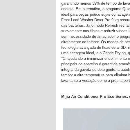
garantindo menos 39% de tempo de la
energia. Em alternativa, o programa Qu
ideal para peças pouco sujas ou lavagen
Front Load Washer Dryer Pro 9 kg recorr
das bactérias. Já o modo Refresh revital
suavemente nas fibras e reduzir vincos
sem necessidade de amaciador, o progra
diretamente ao tambor. Os modos de seca
tecnologia avançada de fluxo de ar 3D, 
uma secagem ideal, e o Gentle Drying, 
°C, ajudando a minimizar encolhimento e
principais do aparelho é garantida atrav
integral da gaveta do detergente, a auto
tambor a alta temperatura para eliminar 
lava tanto a vedação como a própria port
Mijia Air Conditioner Pro Eco Series: 