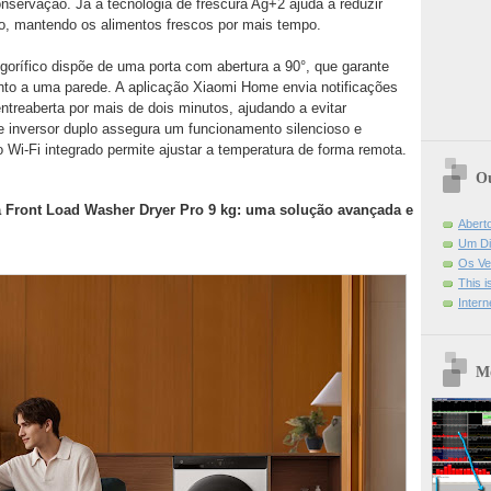
nservação. Já a tecnologia de frescura Ag+2 ajuda a reduzir
ano, mantendo os alimentos frescos por mais tempo.
gorífico dispõe de uma porta com abertura a 90°, que garante
nto a uma parede. A aplicação Xiaomi Home envia notificações
treaberta por mais de dois minutos, ajudando a evitar
de inversor duplo assegura um funcionamento silencioso e
o Wi-Fi integrado permite ajustar a temperatura de forma remota.
Ou
a Front Load Washer Dryer Pro 9 kg: uma solução avançada e
Abert
Um Di
Os Ve
This 
Intern
Mo