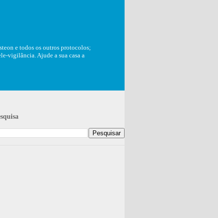
teon e todos os outros protocolos;
e-vigilância. Ajude a sua casa a
squisa