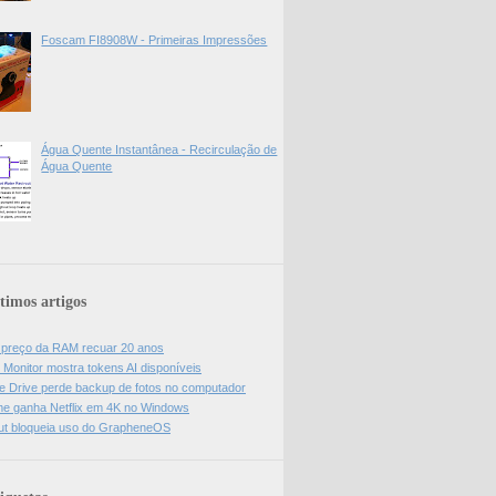
Foscam FI8908W - Primeiras Impressões
Água Quente Instantânea - Recirculação de
Água Quente
timos artigos
z preço da RAM recuar 20 anos
 Monitor mostra tokens AI disponíveis
e Drive perde backup de fotos no computador
e ganha Netflix em 4K no Windows
ut bloqueia uso do GrapheneOS