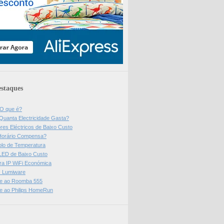
staques
 O que é?
Quanta Electricidade Gasta?
res Eléctricos de Baixo Custo
Horário Compensa?
olo de Temperatura
 LED de Baixo Custo
a IP WiFi Económica
ps Lumiware
se ao Roomba 555
se ao Philips HomeRun