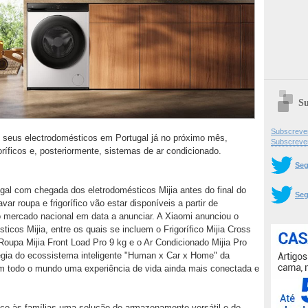
Su
Subscrever
s seus electrodomésticos em Portugal já no próximo mês,
Subscreve
oríficos e, posteriormente, sistemas de ar condicionado.
Seg
gal com chegada dos eletrodomésticos Mijia antes do final do
Seg
r roupa e frigorífico vão estar disponíveis a partir de
 mercado nacional em data a anunciar. A Xiaomi anunciou o
icos Mijia, entre os quais se incluem o Frigorífico Mijia Cross
oupa Mijia Front Load Pro 9 kg e o Ar Condicionado Mijia Pro
égia do ecossistema inteligente "Human x Car x Home" da
m todo o mundo uma experiência de vida ainda mais conectada e
rece às famílias uma solução de armazenamento versátil e de