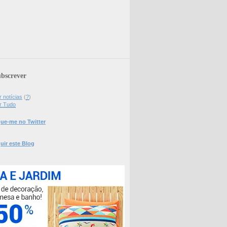
bscrever
 notícias
(
?
)
r Tudo
ue-me no Twitter
uir este Blog