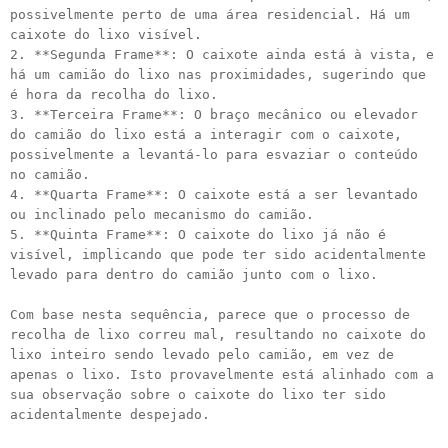
possivelmente perto de uma área residencial. Há um
caixote do lixo visível.
2. **Segunda Frame**: O caixote ainda está à vista, e
há um camião do lixo nas proximidades, sugerindo que
é hora da recolha do lixo.
3. **Terceira Frame**: O braço mecânico ou elevador
do camião do lixo está a interagir com o caixote,
possivelmente a levantá-lo para esvaziar o conteúdo
no camião.
4. **Quarta Frame**: O caixote está a ser levantado
ou inclinado pelo mecanismo do camião.
5. **Quinta Frame**: O caixote do lixo já não é
visível, implicando que pode ter sido acidentalmente
levado para dentro do camião junto com o lixo.
Com base nesta sequência, parece que o processo de
recolha de lixo correu mal, resultando no caixote do
lixo inteiro sendo levado pelo camião, em vez de
apenas o lixo. Isto provavelmente está alinhado com a
sua observação sobre o caixote do lixo ter sido
acidentalmente despejado.