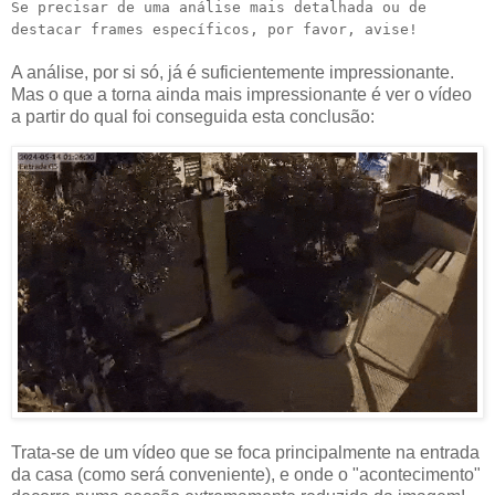
Se precisar de uma análise mais detalhada ou de
destacar frames específicos, por favor, avise!
A análise, por si só, já é suficientemente impressionante.
Mas o que a torna ainda mais impressionante é ver o vídeo
a partir do qual foi conseguida esta conclusão:
Trata-se de um vídeo que se foca principalmente na entrada
da casa (como será conveniente), e onde o "acontecimento"