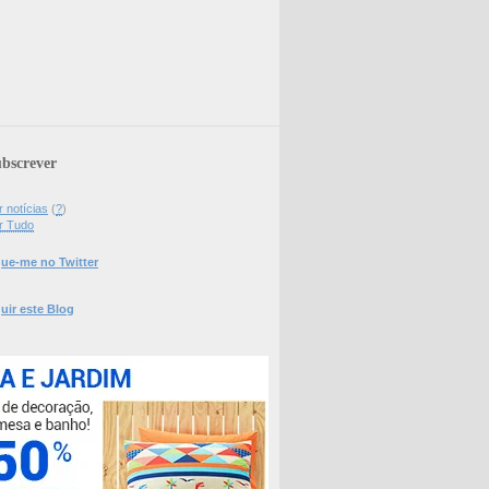
bscrever
 notícias
(
?
)
r Tudo
ue-me no Twitter
uir este Blog