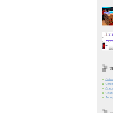
Úl
Colun
Chrom
OpenA
Claud
Suno 