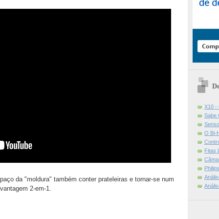
De
X10 -
Sabe 
Senso
O Bi-
Contr
Fitas
Câmar
Phili
Análi
paço da "moldura" também conter prateleiras e tornar-se num
Análi
 vantagem 2-em-1.