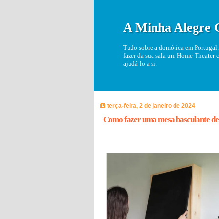
A Minha Alegre 
Tudo sobre a domótica em Portugal. 
fazer da sua sala um Home-Theater c
ajudá-lo a si.
terça-feira, 2 de janeiro de 2024
Como fazer uma mesa basculante de