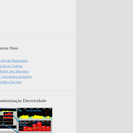
tros Sites
o Até de Madrugada
a fui ao Cinema
lhotes dos Marretas
is Your Amiga Speaking
et Best Secrets
nitorização Electricidade