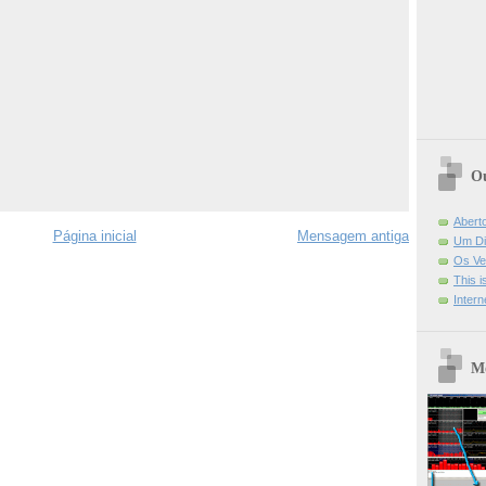
Ou
Abert
Página inicial
Mensagem antiga
Um Di
Os Ve
This 
Intern
Mo