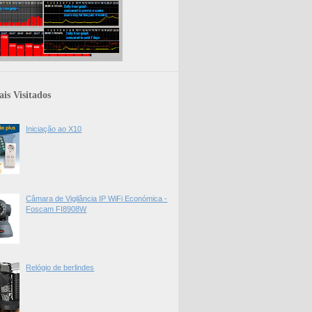
is Visitados
Iniciação ao X10
Câmara de Vigilância IP WiFi Económica -
Foscam FI8908W
Relógio de berlindes