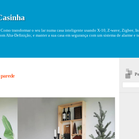
Casinha
Como transformar o seu lar numa casa inteligente usando X-10, Z-wave, Zigbee, Ins
om Alta-Definição; e manter a sua casa em segurança com um sistema de alarme e tel
Pe
 parede