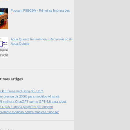
Foscam FI8908W - Primeiras Impressões
Água Quente Instantânea - Recirculação de
Água Quente
timos artigos
a BT Tronsmart Bang SE a €71
e precisa de 20GB para modelos AI locais
I melhora ChatGPT com o GPT-5.6 para todos
e Opus 5 apaga projectos por engano
promete medidas contra músicas "slop AI"