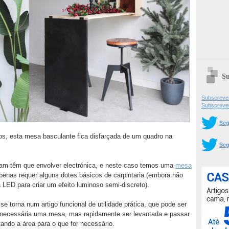
Su
Subscrever
Subscreve
Seg
os, esta mesa basculante fica disfarçada de um quadro na
Seg
am têm que envolver electrónica, e neste caso temos uma
mesa
nas requer alguns dotes básicos de carpintaria (embora não
a LED para criar um efeito luminoso semi-discreto).
e torna num artigo funcional de utilidade prática, que pode ser
 necessária uma mesa, mas rapidamente ser levantada e passar
ando a área para o que for necessário.