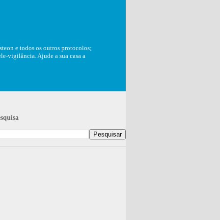
teon e todos os outros protocolos;
e-vigilância. Ajude a sua casa a
squisa