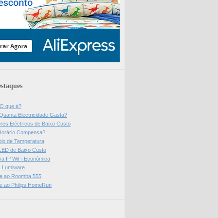
staques
 O que é?
Quanta Electricidade Gasta?
res Eléctricos de Baixo Custo
Horário Compensa?
olo de Temperatura
 LED de Baixo Custo
a IP WiFi Económica
ps Lumiware
se ao Roomba 555
se ao Philips HomeRun