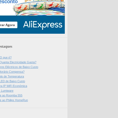
staques
 O que é?
Quanta Electricidade Gasta?
res Eléctricos de Baixo Custo
Horário Compensa?
olo de Temperatura
 LED de Baixo Custo
a IP WiFi Económica
ps Lumiware
se ao Roomba 555
se ao Philips HomeRun