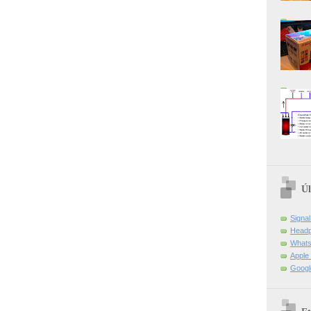
Úl
Signa
Headp
Whats
Apple 
Googl