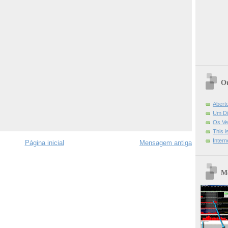
Ou
Abert
Um Di
Os Ve
This 
Intern
Página inicial
Mensagem antiga
Mo