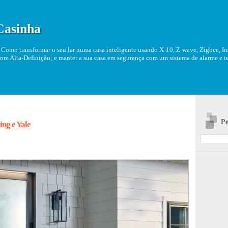
Casinha
Como transformar o seu lar numa casa inteligente usando X-10, Z-wave, Zigbee, Ins
om Alta-Definição; e manter a sua casa em segurança com um sistema de alarme e tel
Pe
ng e Yale