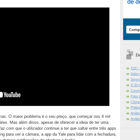
De
X10 -
Sabe 
Senso
O Bi-
Contr
Fitas
Câmar
Phili
Análi
emas. O maior problema é o seu preço, que começar nos 4 mil
Análi
lares. Mas além disso, apesar de oferecer a ideia de ter uma
faz com que o utilizador continue a ter que saltar entre três apps
Ring para ver a câmara, a app da Yale para lidar com a fechadura,