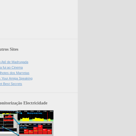
tros Sites
o Até de Madrugada
a fui ao Cinema
lhotes dos Marretas
is Your Amiga Speaking
et Best Secrets
nitorização Electricidade