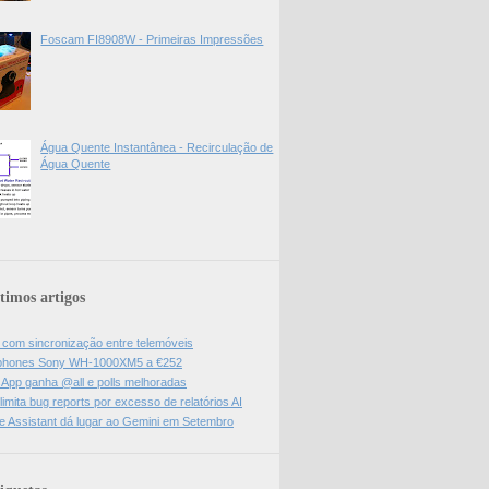
Foscam FI8908W - Primeiras Impressões
Água Quente Instantânea - Recirculação de
Água Quente
timos artigos
l com sincronização entre telemóveis
hones Sony WH-1000XM5 a €252
App ganha @all e polls melhoradas
limita bug reports por excesso de relatórios AI
e Assistant dá lugar ao Gemini em Setembro