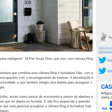
Su
Subscrever
Subscreve
porta inteligente", M-Pwr Smart Door, que vem com câmara Ring
Seg
Seg
primeira que combina uma câmara Ring e fechadura Yale, com a
eocupações com o recarregamento de baterias. A alimentação é
electricidade, e que também integra uma bateria para assegurar o
gia.
aixilho, assim como sensor de movimento e sensor de abertura e
mpre que for aberta ou fechada. E não fica esquecida a questão
r que será possível actualizar a câmara Ring e fechadura Yale
futuro.