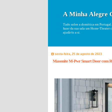
A Minha Alegre 
Tudo sobre a domótica em Portugal. 
fazer da sua sala um Home-Theater c
ajudá-lo a si.
sexta-feira, 25 de agosto de 2023
Masonite M-Pwr Smart Door com Ri