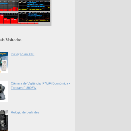
is Visitados
Iniciação ao X10
Câmara de Vigilância IP WiFi Económica -
Foscam FI8908W
Relógio de berlindes