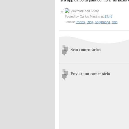
e a app da porta para controlar as luzes
Posted by
Carlos Martins
at
13:46
Labels:
Portas
,
Ring
,
Segurança
,
Yale
Sem comentários:
Enviar um comentário