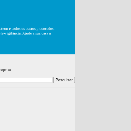
teon e todos os outros protocolos;
e-vigilância. Ajude a sua casa a
squisa