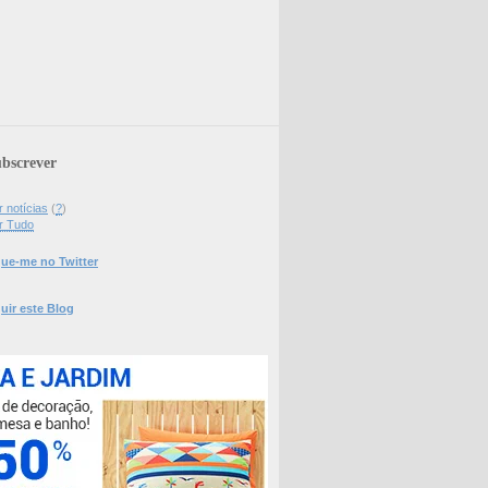
bscrever
 notícias
(
?
)
r Tudo
ue-me no Twitter
uir este Blog