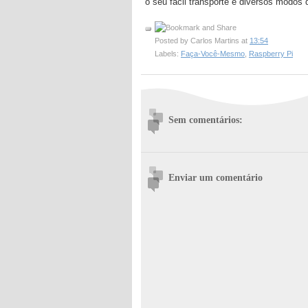
o seu fácil transporte e diversos modos d
Posted by
Carlos Martins
at
13:54
Labels:
Faça-Você-Mesmo
,
Raspberry Pi
Sem comentários:
Enviar um comentário