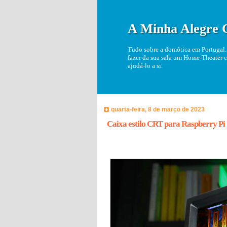
A Minha Alegre 
Tudo sobre a domótica em Portugal. 
fazer da sua sala um Home-Theater c
ajudá-lo a si.
quarta-feira, 8 de março de 2023
Caixa estilo CRT para Raspberry Pi