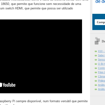
s 18650, que permite que funcione sem necessidade de uma
 um switch HDMI, que permite que possa ser utilizado
De
X10 -
Sabe 
Senso
O Bi-
Contr
Fitas
Câmar
Phili
Análi
Análi
spberry Pi sempre disponível, num formato versátil que permite