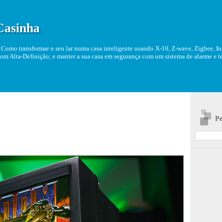
Casinha
Como transformar o seu lar numa casa inteligente usando X-10, Z-wave, Zigbee, Ins
om Alta-Definição; e manter a sua casa em segurança com um sistema de alarme e tel
Pe