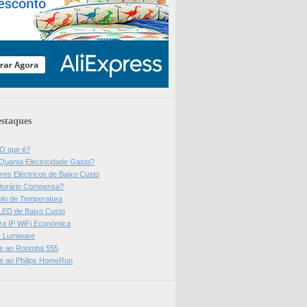
staques
 O que é?
Quanta Electricidade Gasta?
res Eléctricos de Baixo Custo
Horário Compensa?
olo de Temperatura
 LED de Baixo Custo
a IP WiFi Económica
ps Lumiware
se ao Roomba 555
se ao Philips HomeRun