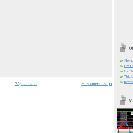
Ou
Abert
Um Di
Os Ve
This 
Intern
Página inicial
Mensagem antiga
Mo