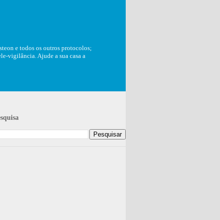
teon e todos os outros protocolos;
e-vigilância. Ajude a sua casa a
squisa