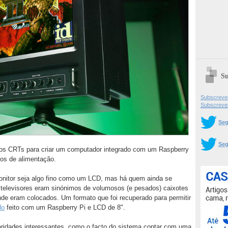
Su
Subscrever
Subscreve
Seg
Seg
elhos CRTs para criar um computador integrado com um Raspberry
bos de alimentação.
nitor seja algo fino como um LCD, mas há quem ainda se
televisores eram sinónimos de volumosos (e pesados) caixotes
de eram colocados. Um formato que foi recuperado para permitir
do
feito com um Raspberry Pi e LCD de 8".
aridades interessantes, como o facto do sistema contar com uma