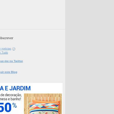
bscrever
 notícias
(
?
)
r Tudo
ue-me no Twitter
uir este Blog