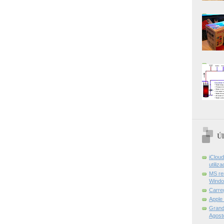
Úl
iCloud
utiliz
MS re
Windo
Carre
Apple
Grand 
Agost