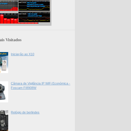
is Visitados
Iniciação ao X10
Câmara de Vigilância IP WiFi Económica -
Foscam FI8908W
Relógio de berlindes