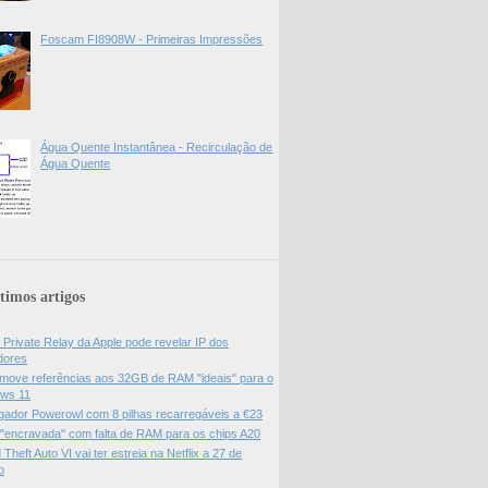
Foscam FI8908W - Primeiras Impressões
Água Quente Instantânea - Recirculação de
Água Quente
timos artigos
 Private Relay da Apple pode revelar IP dos
adores
move referências aos 32GB de RAM "ideais" para o
ws 11
gador Powerowl com 8 pilhas recarregáveis a €23
 "encravada" com falta de RAM para os chips A20
Theft Auto VI vai ter estreia na Netflix a 27 de
o