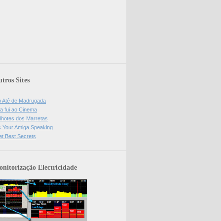
tros Sites
o Até de Madrugada
a fui ao Cinema
lhotes dos Marretas
is Your Amiga Speaking
et Best Secrets
nitorização Electricidade