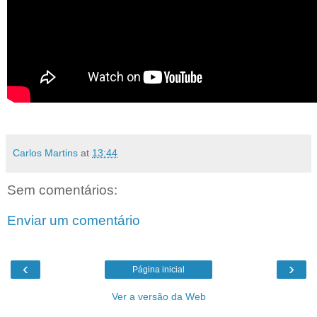
Carlos Martins
at
13:44
Sem comentários:
Enviar um comentário
‹
›
Página inicial
Ver a versão da Web